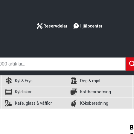
Reservdelar
Hjälpcenter
Kyl & Frys
Deg & mjöl
Kyldiskar
Köttbearbetning
Kafé, glass & våfflor
Köksberedning
B