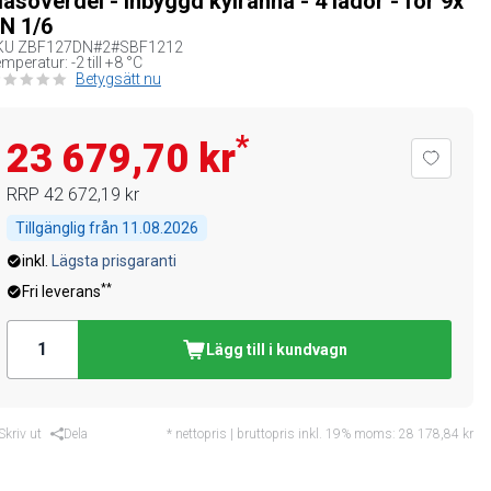
lasöverdel - inbyggd kylränna - 4 lådor - för 9x
N 1/6
KU
ZBF127DN#2#SBF1212
mperatur: -2 till +8 °C
Betygsätt nu
*
23 679,70 kr
RRP
42 672,19 kr
Tillgänglig från
11.08.2026
inkl.
Lägsta prisgaranti
**
Fri leverans
Lägg till i kundvagn
Skriv ut
Dela
* nettopris | bruttopris inkl. 19% moms:
28 178,84 kr