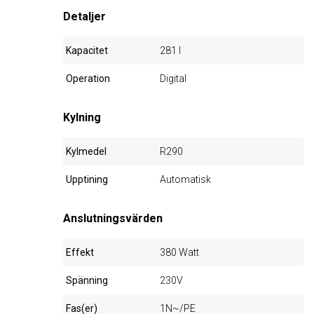
Detaljer
Kapacitet
281 l
Operation
Digital
Kylning
Kylmedel
R290
Upptining
Automatisk
Anslutningsvärden
Effekt
380 Watt
Spänning
230V
Fas(er)
1N~/PE