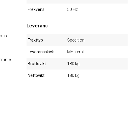
Frekvens
50 Hz
Leverans
erna.
Frakttyp
Spedition
l
Leveransskick
Monterat
m inte
Bruttovikt
180 kg
Nettovikt
180 kg