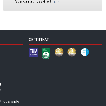
Skriv gärna till oss direkt
här
>
CERTIFIKAT
t
t
tligt ärende