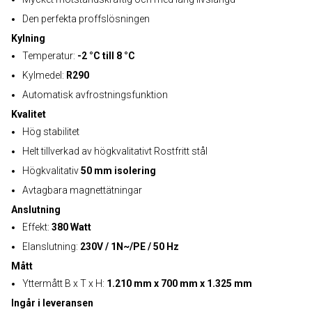
Den perfekta proffslösningen
Kylning
Temperatur:
-2 °C till 8 °C
Kylmedel:
R290
Automatisk avfrostningsfunktion
Kvalitet
Hög stabilitet
Helt tillverkad av högkvalitativt Rostfritt stål
Högkvalitativ
50 mm isolering
Avtagbara magnettätningar
Anslutning
Effekt:
380 Watt
Elanslutning:
230V / 1N~/PE / 50 Hz
Mått
Yttermått B x T x H:
1.210 mm x 700 mm x 1.325 mm
Ingår i leveransen