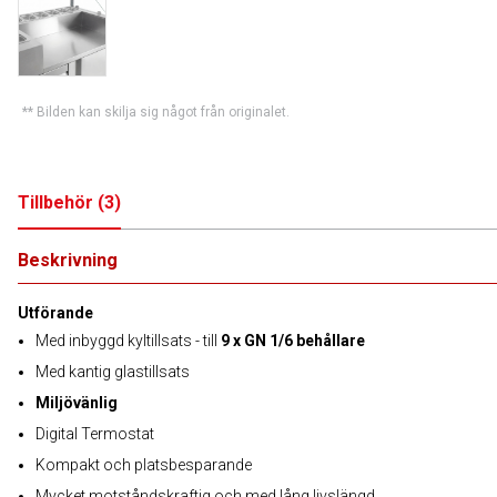
** Bilden kan skilja sig något från originalet.
Tillbehör
(
3
)
Beskrivning
Utförande
Med inbyggd kyltillsats - till
9 x GN 1/6 behållare
Med kantig glastillsats
Miljövänlig
Digital Termostat
Kompakt och platsbesparande
Mycket motståndskraftig och med lång livslängd