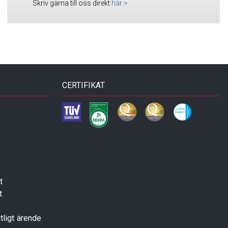
Skriv gärna till oss direkt
här
>
CERTIFIKAT
t
t
tligt ärende