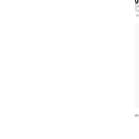
g
S
Te