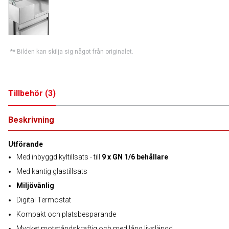
** Bilden kan skilja sig något från originalet.
Tillbehör
(
3
)
Beskrivning
Utförande
Med inbyggd kyltillsats - till
9 x GN 1/6 behållare
Med kantig glastillsats
Miljövänlig
Digital Termostat
Kompakt och platsbesparande
Mycket motståndskraftig och med lång livslängd