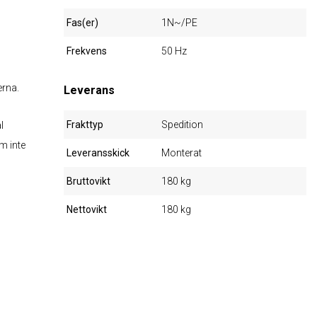
Fas(er)
1N~/PE
Frekvens
50 Hz
erna.
Leverans
Frakttyp
Spedition
l
m inte
Leveransskick
Monterat
Bruttovikt
180 kg
Nettovikt
180 kg