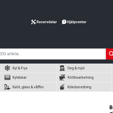
Reservdelar
Hjälpcenter
Kyl & Frys
Deg & mjöl
Kyldiskar
Köttbearbetning
Kafé, glass & våfflor
Köksberedning
B