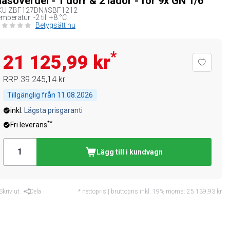
lasöverdel - 1 dörr & 2 lådor - för 9x GN 1/6
KU
ZBF127DN#SBF1212
mperatur: -2 till +8 °C
Betygsätt nu
*
21 125,99 kr
RRP
39 245,14 kr
Tillgänglig från
11.08.2026
inkl.
Lägsta prisgaranti
**
Fri leverans
Lägg till i kundvagn
Skriv ut
Dela
* nettopris | bruttopris inkl. 19% moms:
25 139,93 kr