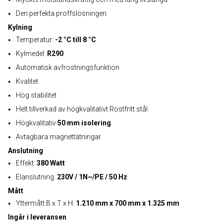
Den perfekta proffslösningen
Kylning
Temperatur:
-2 °C till 8 °C
Kylmedel:
R290
Automatisk avfrostningsfunktion
Kvalitet
Hög stabilitet
Helt tillverkad av högkvalitativt Rostfritt stål
Högkvalitativ
50 mm isolering
Avtagbara magnettätningar
Anslutning
Effekt:
380 Watt
Elanslutning:
230V / 1N~/PE / 50 Hz
Mått
Yttermått B x T x H:
1.210 mm x 700 mm x 1.325 mm
Ingår i leveransen