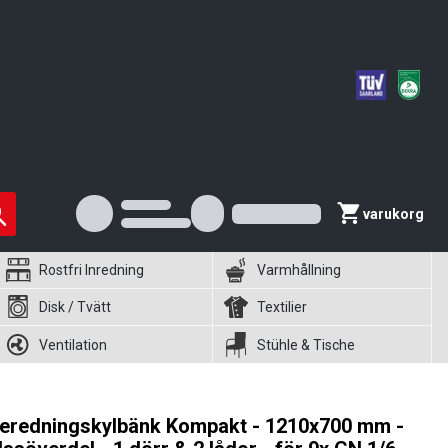
varukorg
Rostfri Inredning
Varmhållning
Disk / Tvätt
Textilier
Ventilation
Stühle & Tische
eredningskylbänk Kompakt - 1210x700 mm -