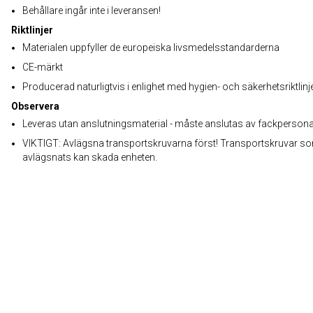
Behållare ingår inte i leveransen!
Riktlinjer
Materialen uppfyller de europeiska livsmedelsstandarderna
CE-märkt
Producerad naturligtvis i enlighet med hygien- och säkerhetsriktlinj
Observera
Leveras utan anslutningsmaterial - måste anslutas av fackpersona
VIKTIGT: Avlägsna transportskruvarna först! Transportskruvar so
avlägsnats kan skada enheten.