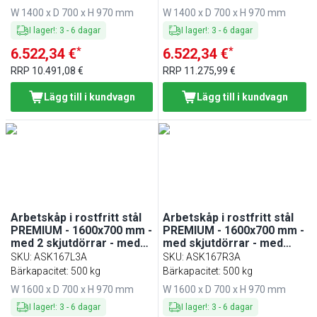
W 1400 x D 700 x H 970 mm
W 1400 x D 700 x H 970 mm
I lager!
:
3
-
6
dagar
I lager!
:
3
-
6
dagar
*
*
6.522,34 €
6.522,34 €
RRP
10.491,08 €
RRP
11.275,99 €
Lägg till i kundvagn
Lägg till i kundvagn
Arbetskåp i rostfritt stål
Arbetskåp i rostfritt stål
PREMIUM - 1600x700 mm -
PREMIUM - 1600x700 mm -
med 2 skjutdörrar - med
med skjutdörrar - med
uppvikt bakkant
uppvikt bakkant
SKU
:
ASK167L3A
SKU
:
ASK167R3A
Bärkapacitet: 500 kg
Bärkapacitet: 500 kg
W 1600 x D 700 x H 970 mm
W 1600 x D 700 x H 970 mm
I lager!
:
3
-
6
dagar
I lager!
:
3
-
6
dagar