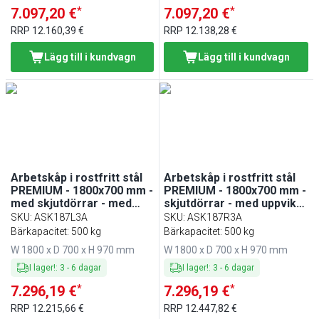
*
*
7.097,20 €
7.097,20 €
RRP
12.160,39 €
RRP
12.138,28 €
Lägg till i kundvagn
Lägg till i kundvagn
Arbetskåp i rostfritt stål
Arbetskåp i rostfritt stål
PREMIUM - 1800x700 mm -
PREMIUM - 1800x700 mm -
med skjutdörrar - med
skjutdörrar - med uppvikt
uppvikt bakkant
bakkant
SKU
:
ASK187L3A
SKU
:
ASK187R3A
Bärkapacitet: 500 kg
Bärkapacitet: 500 kg
W 1800 x D 700 x H 970 mm
W 1800 x D 700 x H 970 mm
I lager!
:
3
-
6
dagar
I lager!
:
3
-
6
dagar
*
*
7.296,19 €
7.296,19 €
RRP
12.215,66 €
RRP
12.447,82 €