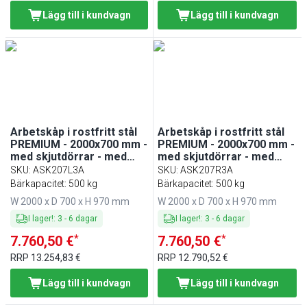
Lägg till i kundvagn
Lägg till i kundvagn
Arbetskåp i rostfritt stål
Arbetskåp i rostfritt stål
PREMIUM - 2000x700 mm -
PREMIUM - 2000x700 mm -
med skjutdörrar - med
med skjutdörrar - med
uppvikt bakkant
uppvikt bakkant
SKU
:
ASK207L3A
SKU
:
ASK207R3A
Bärkapacitet: 500 kg
Bärkapacitet: 500 kg
W 2000 x D 700 x H 970 mm
W 2000 x D 700 x H 970 mm
I lager!
:
3
-
6
dagar
I lager!
:
3
-
6
dagar
*
*
7.760,50 €
7.760,50 €
RRP
13.254,83 €
RRP
12.790,52 €
Lägg till i kundvagn
Lägg till i kundvagn