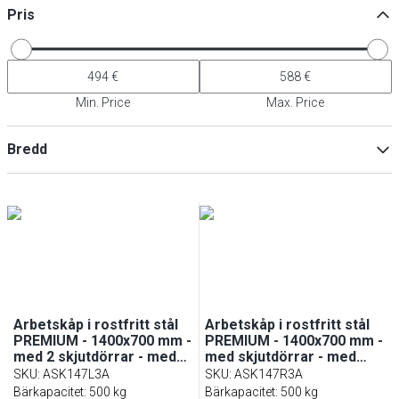
Pris
Min. Price
Max. Price
Bredd
Min
Max
Arbetskåp i rostfritt stål
Arbetskåp i rostfritt stål
PREMIUM - 1400x700 mm -
PREMIUM - 1400x700 mm -
med 2 skjutdörrar - med
med skjutdörrar - med
uppvikt bakkant
uppvikt bakkant
SKU
:
ASK147L3A
SKU
:
ASK147R3A
Bärkapacitet: 500 kg
Bärkapacitet: 500 kg