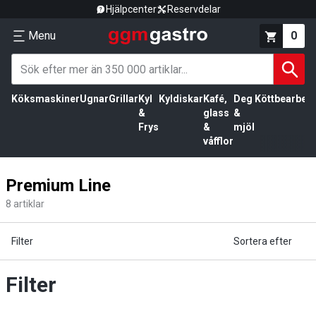
Hjälpcenter
Reservdelar
Menu
0
Köksmaskiner
Ugnar
Grillar
Kyl
Kyldiskar
Kafé,
Deg
Köttbearbetn
&
glass
&
Frys
&
mjöl
våfflor
Premium Line
8
artiklar
Filter
Sortera efter
Filter