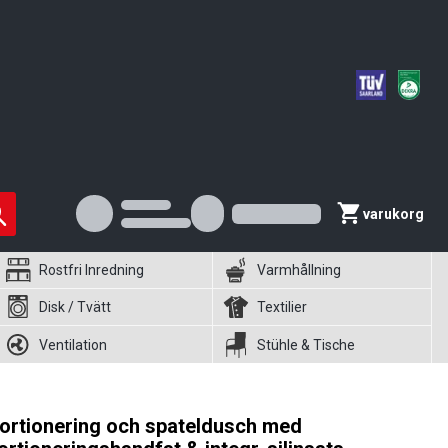
varukorg
Rostfri Inredning
Varmhållning
Disk / Tvätt
Textilier
Ventilation
Stühle & Tische
ortionering och spateldusch med