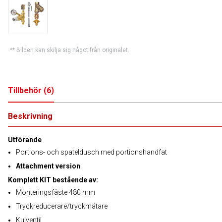
** Bilden kan skilja sig något från originalet.
Tillbehör
(
6
)
Beskrivning
Utförande
Portions- och spateldusch med portionshandfat
Attachment version
Komplett KIT bestående av:
Monteringsfäste 480 mm
Tryckreducerare/tryckmätare
Kulventil