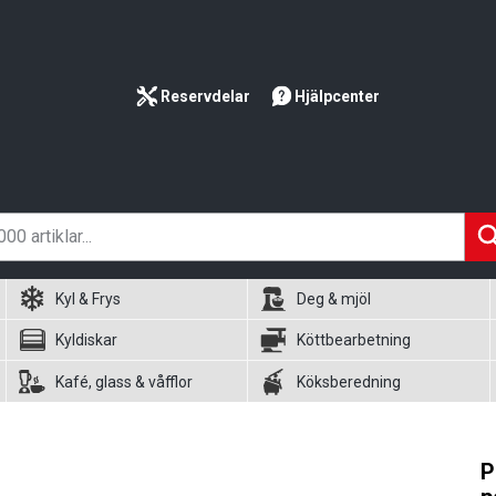
Reservdelar
Hjälpcenter
Kyl & Frys
Deg & mjöl
Kyldiskar
Köttbearbetning
Kafé, glass & våfflor
Köksberedning
P