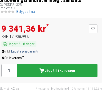
ortioneringshandfat & integr. silinsats
KU
PSDPSL325
mplett KIT
Betygsätt nu
*
9 341,36 kr
RRP
17 908,99 kr
I lager!
:
6
-
8
dagar
inkl.
Lägsta prisgaranti
**
Fri leverans
Lägg till i kundvagn
Skriv ut
Dela
* nettopris | bruttopris inkl. 19% moms:
11 116,22 kr