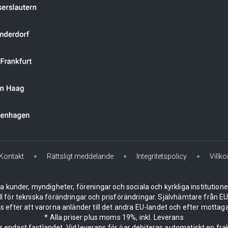
Kontakt
Rättsligt meddelande
Integritetspolicy
Villko
la kunder, myndigheter, föreningar och sociala och kyrkliga institution
ll för tekniska förändringar och prisförändringar. Självhämtare från
 efter att varorna anländer till det andra EU-landet och efter mottaga
* Alla priser plus moms 19%, inkl. Leverans
er endast fastlandet. Vid leverans för öar debiteras automatiskt en frak