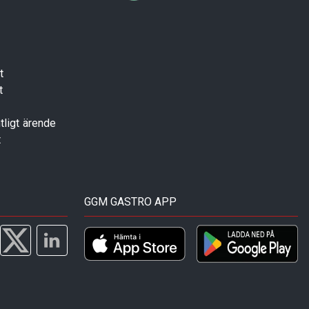
t
t
tligt ärende
t
GGM GASTRO APP