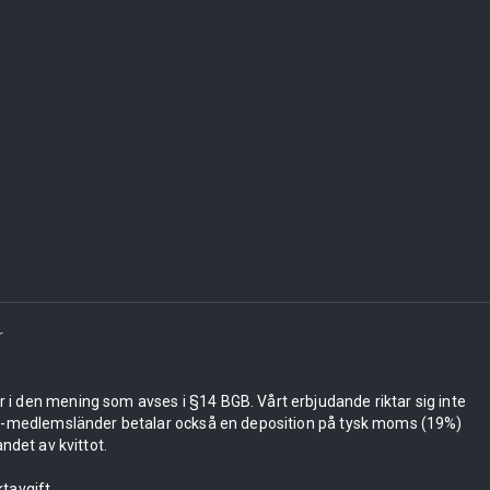
r
er i den mening som avses i §14 BGB. Vårt erbjudande riktar sig inte
 EU-medlemsländer betalar också en deposition på tysk moms (19%)
ndet av kvittot.
tavgift.