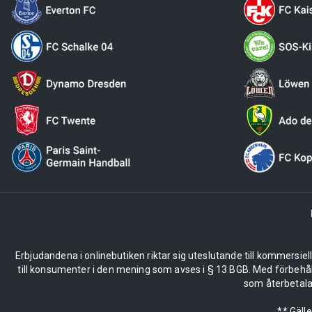
Erbjudandena i onlinebutiken riktar sig uteslutande till kommersiel
till konsumenter i den mening som avses i § 13 BGB. Med förbehå
som återbetalas
** Gäll