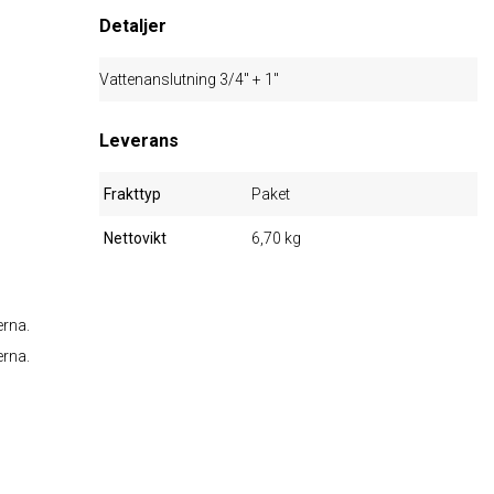
Detaljer
Vattenanslutning 3/4" + 1"
Leverans
Frakttyp
Paket
Nettovikt
6,70 kg
erna.
erna.