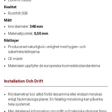
Extremt robust
Kvalitet
Rostfritt Stål
Mått
Inre diameter:
348 mm
Materialtjocklek:
0,50 mm
Riktlinjer
Producerad naturligtvis i enlighet med hygien- och
säkerhetsriktlinjerna.
CE-märkt
Materialen uppfyller de europeiska livsmedelsstandarderna
Installation Och Drift
Rördiametrar bör alltid förbli desamma eller endast minskas
enligt fackmässiga planer. En felaktig minskning kan påverka
hela systemet.
Mer detaljerad information om mått och tekniska ritningar finns