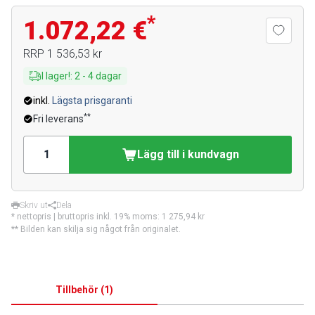
*
1.072,22 €
RRP
1 536,53 kr
I lager!
:
2
-
4
dagar
inkl.
Lägsta prisgaranti
**
Fri leverans
Lägg till i kundvagn
Skriv ut
Dela
* nettopris | bruttopris inkl. 19% moms:
1 275,94 kr
** Bilden kan skilja sig något från originalet.
Tillbehör
(
1
)