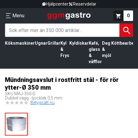
Hjälpcenter
Reservdelar
Menu
0
Köksmaskiner
Ugnar
Grillar
Kyl
Kyldiskar
Kafé,
Deg
Köttbearbetn
&
glass
&
Frys
&
mjöl
våfflor
Mündningsavslut i rostfritt stål - för rör
ytter-Ø 350 mm
SKU
MAJ-350-D
Dubbel vägg - tjocklek 0,5 mm
Betygsätt nu