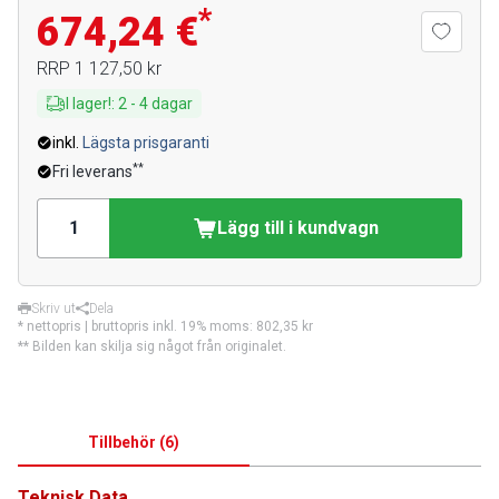
*
674,24 €
RRP
1 127,50 kr
I lager!
:
2
-
4
dagar
inkl.
Lägsta prisgaranti
**
Fri leverans
Lägg till i kundvagn
Skriv ut
Dela
* nettopris | bruttopris inkl. 19% moms:
802,35 kr
** Bilden kan skilja sig något från originalet.
Tillbehör
(
6
)
Teknisk Data