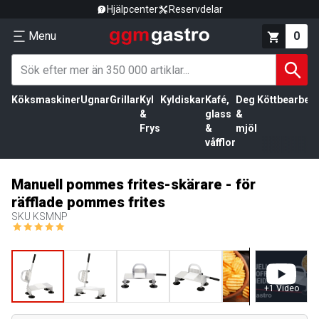
Hjälpcenter
Reservdelar
Menu
0
Köksmaskiner
Ugnar
Grillar
Kyl
Kyldiskar
Kafé,
Deg
Köttbearbetn
&
glass
&
Frys
&
mjöl
våfflor
Manuell pommes frites-skärare - för
räfflade pommes frites
SKU
KSMNP
+
1
Video