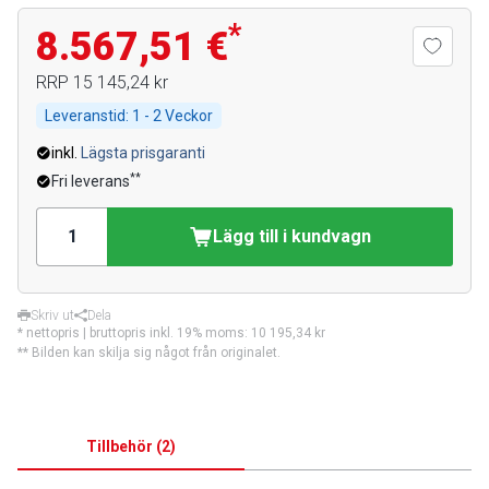
*
8.567,51 €
RRP
15 145,24 kr
Leveranstid:
1 - 2 Veckor
inkl.
Lägsta prisgaranti
**
Fri leverans
Lägg till i kundvagn
Skriv ut
Dela
* nettopris | bruttopris inkl. 19% moms:
10 195,34 kr
** Bilden kan skilja sig något från originalet.
Tillbehör
(
2
)