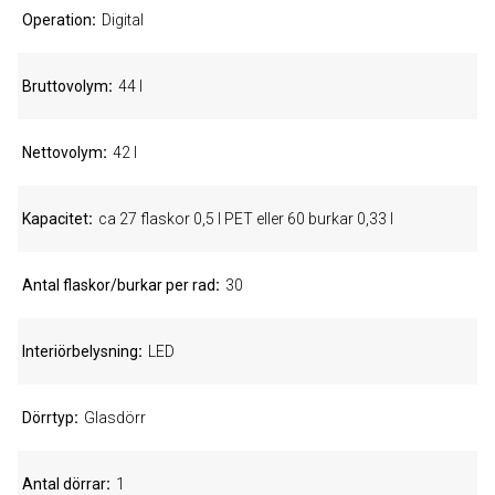
Operation
Digital
Bruttovolym
44 l
Nettovolym
42 l
Kapacitet
ca 27 flaskor 0,5 l PET eller 60 burkar 0,33 l
Antal flaskor/burkar per rad
30
Interiörbelysning
LED
Dörrtyp
Glasdörr
Antal dörrar
1