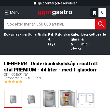
Hjälpcenter
Reservdelar
Menu
0
Köksmaskiner
Ugnar
Grillar
Kyl
Kyldiskar
Kafé,
Deg
Köttbearbetn
&
glass
&
Frys
&
mjöl
våfflor
LIEBHERR | Underbänkskylskåp i rostfritt
stål PREMIUM - 44 liter - med 1 glasdörr
SKU
994581751
Temperatur: +2 till +12 °C