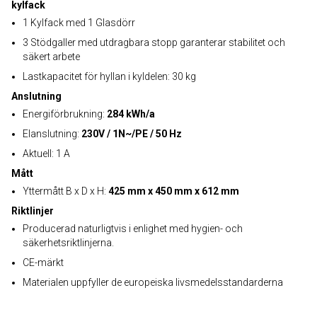
kylfack
1 Kylfack med 1 Glasdörr
3 Stödgaller med utdragbara stopp garanterar stabilitet och
säkert arbete
Lastkapacitet för hyllan i kyldelen: 30 kg
Anslutning
Energiförbrukning:
284 kWh/a
Elanslutning:
230V / 1N~/PE / 50 Hz
Aktuell: 1 A
Mått
Yttermått B x D x H:
425 mm x 450 mm x 612 mm
Riktlinjer
Producerad naturligtvis i enlighet med hygien- och
säkerhetsriktlinjerna.
CE-märkt
Materialen uppfyller de europeiska livsmedelsstandarderna