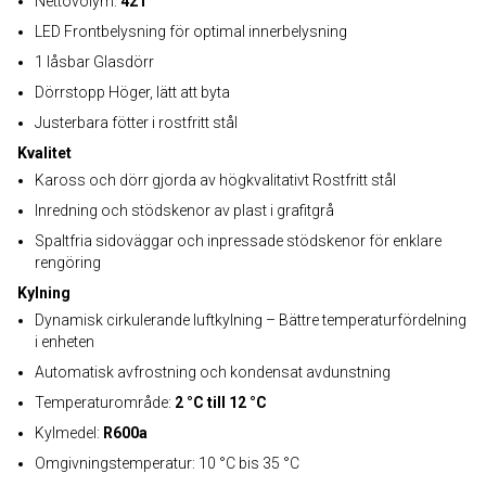
Nettovolym:
42 l
LED Frontbelysning för optimal innerbelysning
1 låsbar Glasdörr
Dörrstopp Höger, lätt att byta
Justerbara fötter i rostfritt stål
Kvalitet
Kaross och dörr gjorda av högkvalitativt Rostfritt stål
Inredning och stödskenor av plast i grafitgrå
Spaltfria sidoväggar och inpressade stödskenor för enklare
rengöring
Kylning
Dynamisk cirkulerande luftkylning – Bättre temperaturfördelning
i enheten
Automatisk avfrostning och kondensat avdunstning
Temperaturområde:
2 °C till 12 °C
Kylmedel:
R600a
Omgivningstemperatur: 10 °C bis 35 °C