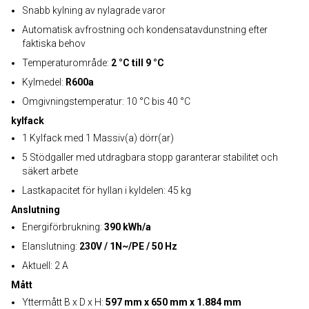
Snabb kylning av nylagrade varor
Automatisk avfrostning och kondensatavdunstning efter
faktiska behov
Temperaturområde:
2 °C till 9 °C
Kylmedel:
R600a
Omgivningstemperatur: 10 °C bis 40 °C
kylfack
1 Kylfack med 1 Massiv(a) dörr(ar)
5 Stödgaller med utdragbara stopp garanterar stabilitet och
säkert arbete
Lastkapacitet för hyllan i kyldelen: 45 kg
Anslutning
Energiförbrukning:
390 kWh/a
Elanslutning:
230V / 1N~/PE / 50 Hz
Aktuell: 2 A
Mått
Yttermått B x D x H:
597 mm x 650 mm x 1.884 mm