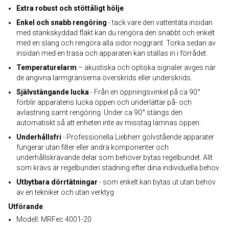
Extra robust och stöttåligt hölje
Enkel och snabb rengöring
- tack vare den vattentäta insidan
med stänkskyddad fläkt kan du rengöra den snabbt och enkelt
med en slang och rengöra alla sidor noggrant. Torka sedan av
insidan med en trasa och apparaten kan ställas in i förrådet.
Temperaturelarm
– akustiska och optiska signaler avges när
de angivna larmgränserna överskrids eller underskrids.
Självstängande lucka
- Från en öppningsvinkel på ca 90°
förblir apparatens lucka öppen och underlättar på- och
avlastning samt rengöring. Under ca 90° stängs den
automatiskt så att enheten inte av misstag lämnas öppen.
Underhållsfri
- Professionella Liebherr golvstående apparater
fungerar utan filter eller andra komponenter och
underhållskrävande delar som behöver bytas regelbundet. Allt
som krävs är regelbunden städning efter dina individuella behov.
Utbytbara dörrtätningar
- som enkelt kan bytas ut utan behov
av en tekniker och utan verktyg
Utförande
Modell: MRFec 4001-20