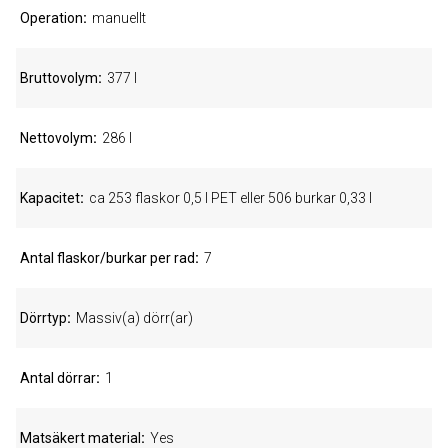
Operation
manuellt
Bruttovolym
377 l
Nettovolym
286 l
Kapacitet
ca 253 flaskor 0,5 l PET eller 506 burkar 0,33 l
Antal flaskor/burkar per rad
7
Dörrtyp
Massiv(a) dörr(ar)
Antal dörrar
1
Matsäkert material
Yes