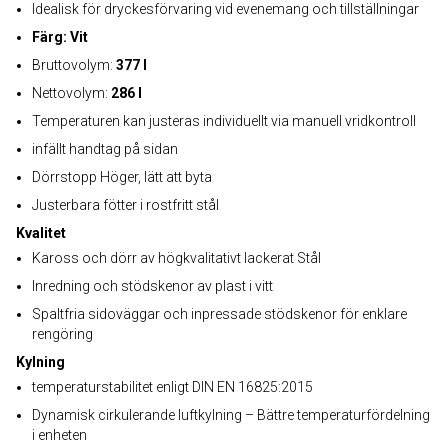
Idealisk för dryckesförvaring vid evenemang och tillställningar
Färg: Vit
Bruttovolym:
377 l
Nettovolym:
286 l
Temperaturen kan justeras individuellt via manuell vridkontroll
infällt handtag på sidan
Dörrstopp Höger, lätt att byta
Justerbara fötter i rostfritt stål
Kvalitet
Kaross och dörr av högkvalitativt lackerat Stål
Inredning och stödskenor av plast i vitt
Spaltfria sidoväggar och inpressade stödskenor för enklare
rengöring
Kylning
temperaturstabilitet enligt DIN EN 16825:2015
Dynamisk cirkulerande luftkylning – Bättre temperaturfördelning
i enheten