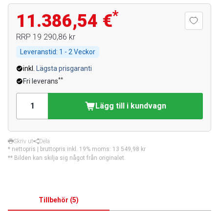
*
11.386,54 €
RRP
19 290,86 kr
Leveranstid:
1 - 2 Veckor
inkl.
Lägsta prisgaranti
**
Fri leverans
Lägg till i kundvagn
Skriv ut
Dela
* nettopris | bruttopris inkl. 19% moms:
13 549,98 kr
** Bilden kan skilja sig något från originalet.
Tillbehör
(
5
)