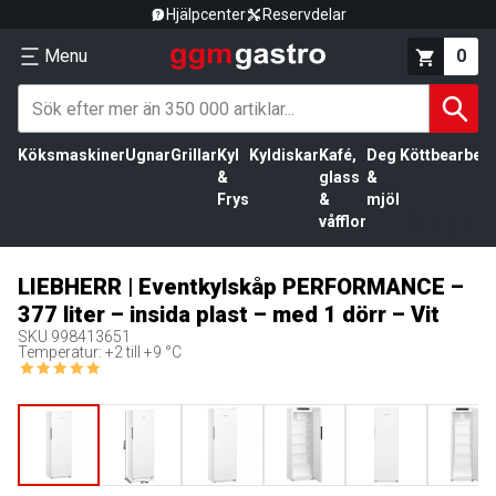
Hjälpcenter
Reservdelar
Menu
0
Köksmaskiner
Ugnar
Grillar
Kyl
Kyldiskar
Kafé,
Deg
Köttbearbetn
&
glass
&
Frys
&
mjöl
våfflor
LIEBHERR | Eventkylskåp PERFORMANCE –
377 liter – insida plast – med 1 dörr – Vit
SKU
998413651
Temperatur: +2 till +9 °C