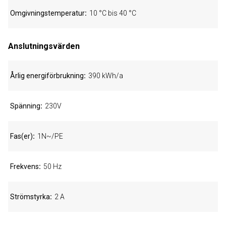
Omgivningstemperatur
10 °C bis 40 °C
Anslutningsvärden
Årlig energiförbrukning
390 kWh/a
Spänning
230V
Fas(er)
1N~/PE
Frekvens
50 Hz
Strömstyrka
2 A