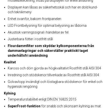
modellbeteckning, visas på displayen för enkel avläsning
Displayen kan låsas av säkerhetsskäl och har en dold kund-
och teknikmeny
Enhet ovanför, bakom frontpanelen
LED Frontbelysning för optimal belysning av lådorna
Akustisk varningssignal i händelse av fel
Justerbara fötter i rostfritt stål
Flourdammfilter som skyddar kylkomponenterna från
dammavlagringar och säkerställer praktiskt taget
underhållsfri användning
Kvalitet
Kaross och dörr gjorda av högkvalitativt Rostfritt stål AISI 304
Inredning och stödskenor tillverkade av Rostfritt stål AISI 304
Golvavlopp invändigt och löstagbara stödskenor för enkel och
hygienisk rengöring
Kylning
Temperaturstabilitet enligt DIN EN 16825:2015
SuperFrost-funktion
för snabb och skonsam kylning av mat