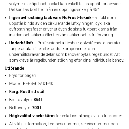
volymen i skåpet och locket kan enkelt fällas uppåt för service.
Det kan tas bort helt från en öppningsvinkel på 45°.
Ingen avfrostning tack vare NoFrost-teknik
- all fukt som
uppstår binds av den cirkulerande luftkylningen, cykliska
avfrostningsfaser driver ut även de sista fuktpartiklarna från
insidan och säkerställer bekväm, säker och isfri förvaring
Underhållsfri
- Professionella Liebherr golvstående apparater
fungerar utan filter eller andra komponenter och
underhållskrävande delar som behöver bytas regelbundet. Allt
som krävs är regelbunden städning efter dina individuella behov.
Utförande
Frys för bageri
Modell: BFPSvh 8401-40
Färg: Rostfritt stål
Bruttovolym:
854 l
Nettovolym:
700 l
Högkvalitativ pekskärm
för enkel inställning av alla funktioner
All viktig information, t.ex. serienummer, servicenummer och