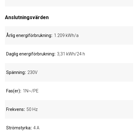
Anslutningsvärden
Årlig energiförbrukning
1.209 kWh/a
Daglig energiförbrukning
3,31 kWh/24 h
Spänning
230V
Fas(er)
1N~/PE
Frekvens
50 Hz
Strömstyrka
4 A