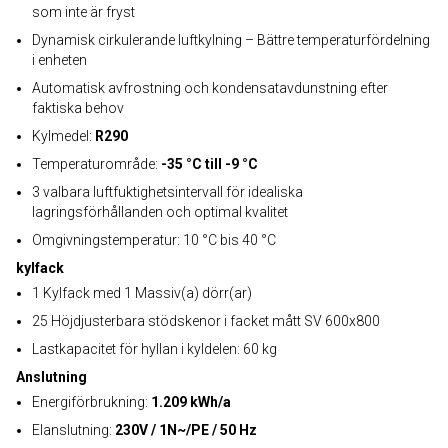
som inte är fryst
Dynamisk cirkulerande luftkylning – Bättre temperaturfördelning
i enheten
Automatisk avfrostning och kondensatavdunstning efter
faktiska behov
Kylmedel:
R290
Temperaturområde:
-35 °C till -9 °C
3 valbara luftfuktighetsintervall för idealiska
lagringsförhållanden och optimal kvalitet
Omgivningstemperatur: 10 °C bis 40 °C
kylfack
1 Kylfack med 1 Massiv(a) dörr(ar)
25 Höjdjusterbara stödskenor i facket mått SV 600x800
Lastkapacitet för hyllan i kyldelen: 60 kg
Anslutning
Energiförbrukning:
1.209 kWh/a
Elanslutning:
230V / 1N~/PE / 50 Hz