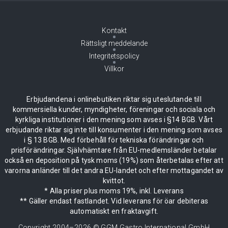
Kontakt
Rättsligt meddelande
Integritetspolicy
Villkor
Erbjudandena i onlinebutiken riktar sig uteslutande till
kommersiella kunder, myndigheter, föreningar och sociala och
kyrkliga institutioner i den mening som avses i §14 BGB. Vårt
erbjudande riktar sig inte till konsumenter i den mening som avses
i § 13 BGB. Med förbehåll för tekniska förändringar och
prisförändringar. Självhämtare från EU-medlemsländer betalar
också en deposition på tysk moms (19%) som återbetalas efter att
varorna anländer till det andra EU-landet och efter mottagandet av
kvittot.
* Alla priser plus moms 19%, inkl. Leverans
** Gäller endast fastlandet. Vid leverans för öar debiteras
automatiskt en fraktavgift.
Copyright 2004–
2026
© GGM Gastro International GmbH