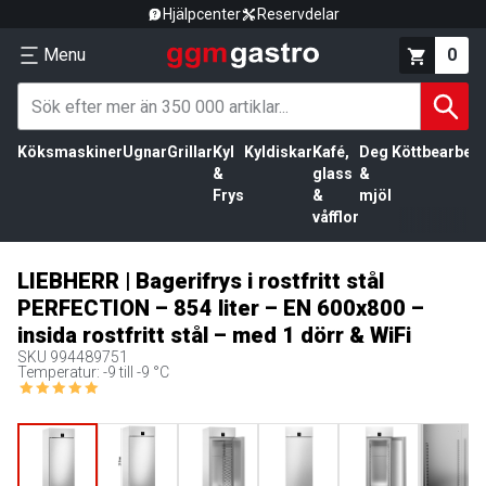
Hjälpcenter
Reservdelar
Menu
0
Köksmaskiner
Ugnar
Grillar
Kyl
Kyldiskar
Kafé,
Deg
Köttbearbetn
&
glass
&
Frys
&
mjöl
våfflor
LIEBHERR | Bagerifrys i rostfritt stål
PERFECTION – 854 liter – EN 600x800 –
insida rostfritt stål – med 1 dörr & WiFi
SKU
994489751
Temperatur: -9 till -9 °C