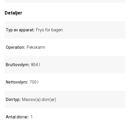
Detaljer
Typ av apparat
Frys för bageri
Operation
Pekskärm
Bruttovolym
854 l
Nettovolym
700 l
Dörrtyp
Massiv(a) dörr(ar)
Antal dörrar
1