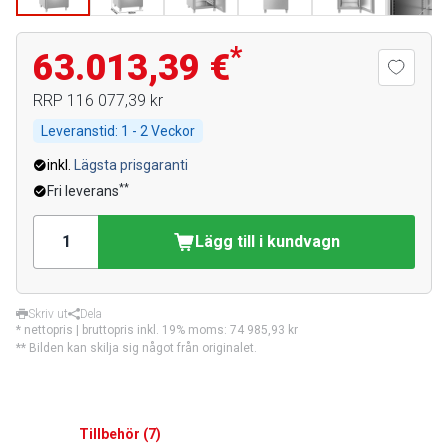
*
63.013,39 €
RRP
116 077,39 kr
Leveranstid:
1 - 2 Veckor
inkl.
Lägsta prisgaranti
**
Fri leverans
Lägg till i kundvagn
Skriv ut
Dela
* nettopris | bruttopris inkl. 19% moms:
74 985,93 kr
** Bilden kan skilja sig något från originalet.
Tillbehör
(
7
)