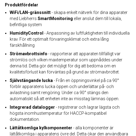
Produktfördelar
WiFi/LAN-gränssnitt
- skapa enkelt nätverk för dina apparater
med Liebherrs
SmartMonitoring
eller anslut dem till lokala,
befintliga system
HumidityControl
- Anpassning av luftfuktigheten till individuella
krav. För ett optimalt förvaringsklimat och extra lång
färskhållning
Strömavbrottsinfo
- rapporterar att apparaten tillfälligt var
strömlös och vilken maxtemperatur som uppnåddes under
denna tid. Detta gör det möjligt för dig att bedöma om en
kvalitetsförlust kan förväntas på grund av strömavbrottet.
Självstängande lucka
- Från en öppningsvinkel på ca 90°
förblir apparatens lucka öppen och underlättar på- och
avlastning samt rengöring. Under ca 90° stängs den
automatiskt så att enheten inte av misstag lämnas öppen.
Integrerad datalogger
- registrerar och lagrar lägsta och
högsta inomhustemperatur för HACCP-kompatibel
dokumentation.
Lättåtkomliga kylkomponenter
- alla komponenter är
lättåtkomliga i apparatens övre del. Detta ökar den användbara