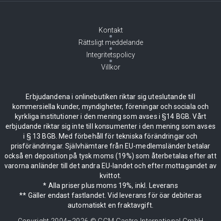
Kontakt
Rättsligt meddelande
Integritetspolicy
Villkor
Erbjudandena i onlinebutiken riktar sig uteslutande till
kommersiella kunder, myndigheter, föreningar och sociala och
kyrkliga institutioner i den mening som avses i §14 BGB. Vårt
erbjudande riktar sig inte till konsumenter i den mening som avses
i § 13 BGB. Med förbehåll för tekniska förändringar och
prisförändringar. Självhämtare från EU-medlemsländer betalar
också en deposition på tysk moms (19%) som återbetalas efter att
varorna anländer till det andra EU-landet och efter mottagandet av
kvittot.
* Alla priser plus moms 19%, inkl. Leverans
** Gäller endast fastlandet. Vid leverans för öar debiteras
automatiskt en fraktavgift.
Copyright 2004–
2026
© GGM Gastro International GmbH