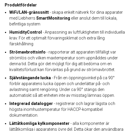
Produktfördelar
WiFi/LAN-gränssnitt
- skapa enkelt nätverk för dina apparater
med Liebherrs
SmartMonitoring
eller anslut dem till lokala,
befintliga system
HumidityControl
- Anpassning av luftfuktigheten till individuella
krav. För ett optimalt förvaringsklimat och extra lång
färskhållning
Strömavbrottsinfo
- rapporterar att apparaten tillfälligt var
strömlös och vilken maxtemperatur som uppnåddes under
denna tid. Detta gör det möjligt för dig att bedöma om en
kvalitetsförlust kan förväntas på grund av strömavbrottet.
Självstängande lucka
- Från en öppningsvinkel på ca 90°
förblir apparatens lucka öppen och underlättar på- och
avlastning samt rengöring. Under ca 90° stängs den
automatiskt så att enheten inte av misstag lämnas öppen.
Integrerad datalogger
- registrerar och lagrar lägsta och
högsta inomhustemperatur för HACCP-kompatibel
dokumentation.
Lättåtkomliga kylkomponenter
- alla komponenter är
lättåtkomliga i apparatens övre del. Detta ökar den användbara