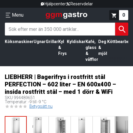
Hjälpcenter
Reservdelar
Menu
0
Köksmaskiner
Ugnar
Grillar
Kyl
Kyldiskar
Kafé,
Deg
Köttbearbetn
&
glass
&
Frys
&
mjöl
våfflor
LIEBHERR | Bagerifrys i rostfritt stål
PERFECTION – 602 liter – EN 600x400 –
insida rostfritt stål – med 1 dörr & WiFi
SKU
994489651
Temperatur: -9 till -9 °C
Betygsätt nu