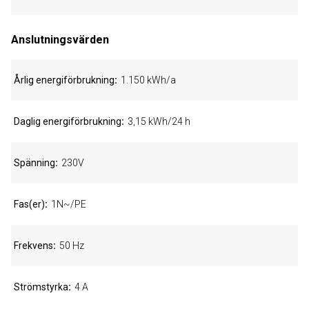
Anslutningsvärden
Årlig energiförbrukning
1.150 kWh/a
Daglig energiförbrukning
3,15 kWh/24 h
Spänning
230V
Fas(er)
1N~/PE
Frekvens
50 Hz
Strömstyrka
4 A