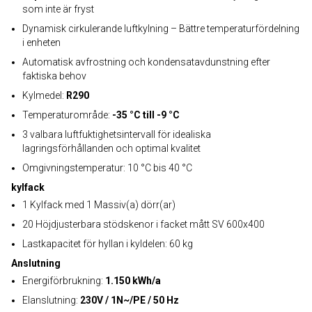
som inte är fryst
Dynamisk cirkulerande luftkylning – Bättre temperaturfördelning
i enheten
Automatisk avfrostning och kondensatavdunstning efter
faktiska behov
Kylmedel:
R290
Temperaturområde:
-35 °C till -9 °C
3 valbara luftfuktighetsintervall för idealiska
lagringsförhållanden och optimal kvalitet
Omgivningstemperatur: 10 °C bis 40 °C
kylfack
1 Kylfack med 1 Massiv(a) dörr(ar)
20 Höjdjusterbara stödskenor i facket mått SV 600x400
Lastkapacitet för hyllan i kyldelen: 60 kg
Anslutning
Energiförbrukning:
1.150 kWh/a
Elanslutning:
230V / 1N~/PE / 50 Hz