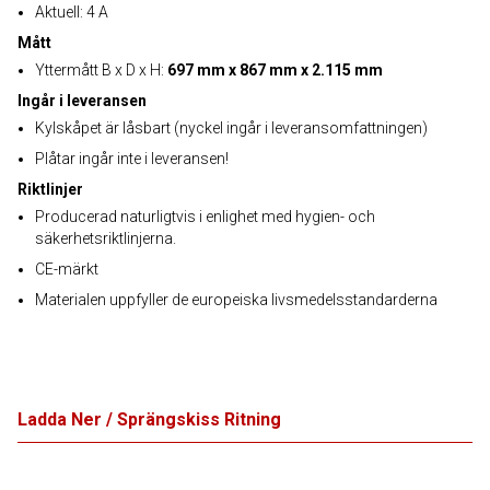
Aktuell: 4 A
Mått
Yttermått B x D x H:
697 mm x 867 mm x 2.115 mm
Ingår i leveransen
Kylskåpet är låsbart (nyckel ingår i leveransomfattningen)
Plåtar ingår inte i leveransen!
Riktlinjer
Producerad naturligtvis i enlighet med hygien- och
säkerhetsriktlinjerna.
CE-märkt
Materialen uppfyller de europeiska livsmedelsstandarderna
Ladda Ner / Sprängskiss Ritning