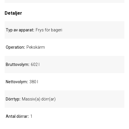
Detaljer
Typ av apparat
Frys för bageri
Operation
Pekskärm
Bruttovolym
602 l
Nettovolym
380 l
Dörrtyp
Massiv(a) dörr(ar)
Antal dörrar
1