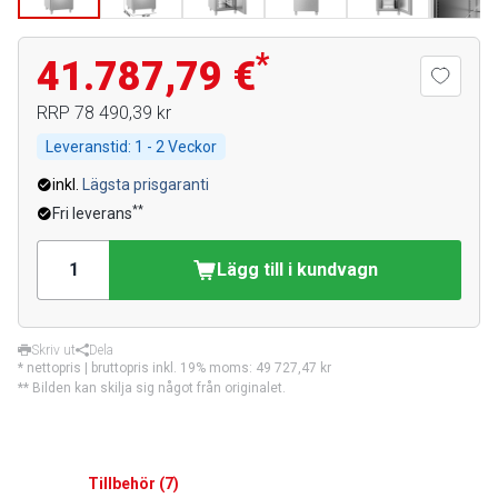
*
41.787,79 €
RRP
78 490,39 kr
Leveranstid:
1 - 2 Veckor
inkl.
Lägsta prisgaranti
**
Fri leverans
Lägg till i kundvagn
Skriv ut
Dela
* nettopris | bruttopris inkl. 19% moms:
49 727,47 kr
** Bilden kan skilja sig något från originalet.
Tillbehör
(
7
)