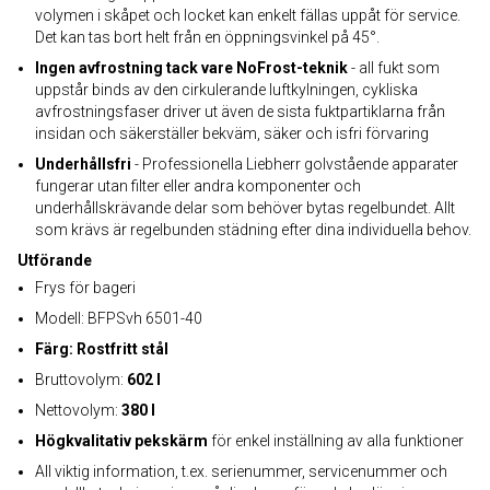
volymen i skåpet och locket kan enkelt fällas uppåt för service.
Det kan tas bort helt från en öppningsvinkel på 45°.
Ingen avfrostning tack vare NoFrost-teknik
- all fukt som
uppstår binds av den cirkulerande luftkylningen, cykliska
avfrostningsfaser driver ut även de sista fuktpartiklarna från
insidan och säkerställer bekväm, säker och isfri förvaring
Underhållsfri
- Professionella Liebherr golvstående apparater
fungerar utan filter eller andra komponenter och
underhållskrävande delar som behöver bytas regelbundet. Allt
som krävs är regelbunden städning efter dina individuella behov.
Utförande
Frys för bageri
Modell: BFPSvh 6501-40
Färg: Rostfritt stål
Bruttovolym:
602 l
Nettovolym:
380 l
Högkvalitativ pekskärm
för enkel inställning av alla funktioner
All viktig information, t.ex. serienummer, servicenummer och