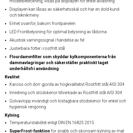
modellbeteckning, visas på displayen för enkel avläsning
Displayen kan låsas av säkerhetsskäl och har en dold kund-
och teknikmeny
Enhet ovanför, bakom frontpanelen
LED Frontbelysning för optimal belysning av lådorna
Akustisk varningssignal i händelse av fel
Justerbara fötter i rostfritt stål
Flourdammfilter som skyddar kylkomponenterna från
dammavlagringar och säkerställer praktiskt taget
underhållsfri användning
Kvalitet
Kaross och dörr gjorda av högkvalitativt Rostfritt stål AISI 304
Inredning och stödskenor tillverkade av Rostfritt stål AISI 304
Golvavlopp invändigt och löstagbara stödskenor för enkel och
hygienisk rengöring
Kylning
Temperaturstabilitet enligt DIN EN 16825:2015
SuperFrost-funktion
för snabb och skonsam kylning av mat