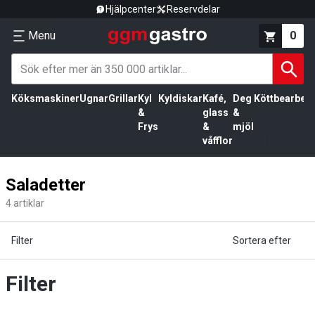
Hjälpcenter
Reservdelar
Menu
0
Köksmaskiner
Ugnar
Grillar
Kyl
Kyldiskar
Kafé,
Deg
Köttbearbetn
&
glass
&
Frys
&
mjöl
våfflor
Saladetter
4
artiklar
Filter
Sortera efter
Filter