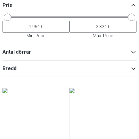
Pris
Min. Price
Max. Price
Antal dörrar
2
(
2
)
Bredd
3
(
1
)
4
(
1
)
Min
Max