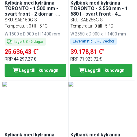
Kylbänk med kylränna
Kylbänk med kylränna
TORONTO - 1 500 mm -
TORONTO - 2 550 mm - 1
svart front - 2 dörrar -
680 l - svart front - 4
med rak glasöverbyggnad
dörrar - med hög
SKU
:
SAE150G-S
SKU
:
SAE255G-S
för 4x GN 1/1 & 1 hylla -
glasöverbyggnad för 6x
Temperatur: 0 till +5 °C
Temperatur: 0 till +5 °C
svart granitskiva
GN 1/1 - svart granitskiva
W 1500 x D 900 x H 1400 mm
W 2550 x D 900 x H 1400 mm
Leveranstid:
5 - 6 Veckor
I lager!
:
3
-
6
dagar
*
*
25.636,43 €
39.178,81 €
RRP
44.297,27 €
RRP
71.923,72 €
Lägg till i kundvagn
Lägg till i kundvagn
Kylbänk med kylränna
Kylbänk med kylränna