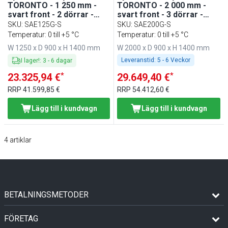
TORONTO - 1 250 mm -
TORONTO - 2 000 mm -
svart front - 2 dörrar -
svart front - 3 dörrar -
med rak glasöverbyggnad
med rak glasöverbyggnad
SKU
:
SAE125G-S
SKU
:
SAE200G-S
för 3x GN 1/1 & 1 hylla -
för 5x GN 1/1 & 1 hylla -
Temperatur: 0 till +5 °C
Temperatur: 0 till +5 °C
svart granitskiva
svart granitskiva
W 1250 x D 900 x H 1400 mm
W 2000 x D 900 x H 1400 mm
Leveranstid:
5 - 6 Veckor
I lager!
:
3
-
6
dagar
*
*
23.325,94 €
29.649,40 €
RRP
41.599,85 €
RRP
54.412,60 €
Lägg till i kundvagn
Lägg till i kundvagn
4
artiklar
BETALNINGSMETODER
FÖRETAG