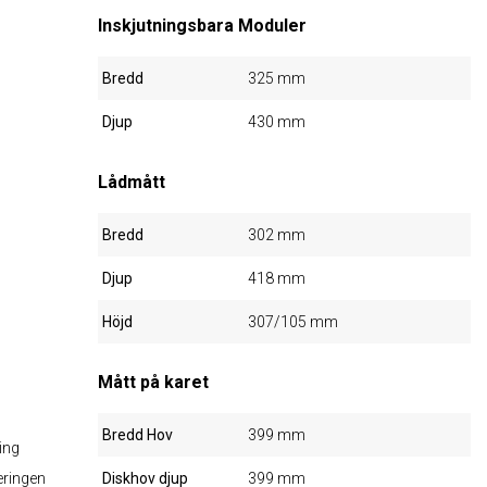
Inskjutningsbara Moduler
Bredd
325 mm
Djup
430 mm
Lådmått
Bredd
302 mm
Djup
418 mm
Höjd
307/105 mm
Mått på karet
Bredd Hov
399 mm
ing
eringen
Diskhov djup
399 mm