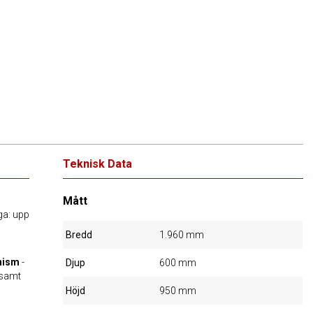
Teknisk Data
Mått
iga: upp
Bredd
1.960 mm
nism
-
Djup
600 mm
gsamt
Höjd
950 mm