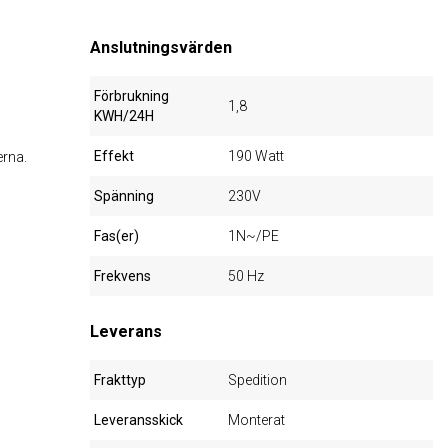
Anslutningsvärden
Förbrukning
1,8
KWH/24H
Effekt
190 Watt
erna.
Spänning
230V
Fas(er)
1N~/PE
Frekvens
50 Hz
Leverans
Frakttyp
Spedition
Leveransskick
Monterat