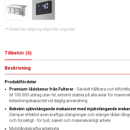
** Bilden kan skilja sig något från originalet.
Tillbehör
(
6
)
Beskrivning
Produktfördelar
Premium-lådskenor från Fulterer
- Särskilt hållbara och tillförlitl
till 100.000 utdrag utan fel, extremt stabila på alla axlar för maximal
belastningskapacitet vid daglig användning
Bekväm självstängande mekanism med mjukstängande meka
Dämpar effektivt även kraftiga stängningar och stänger lådan lån
och försiktigt - för tyst, säkert och materialvänligt arbete
Motståndskraftig arbetsyta