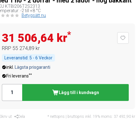
ed 1 ho - 2 dörrar - med 2 lådor - hög bakkant
KU
KTBI206T2S2313
mperatur: -2 till +8 °C
Betygsätt nu
*
31 506,64 kr
RRP
55 274,89 kr
Leveranstid:
5 - 6 Veckor
inkl.
Lägsta prisgaranti
**
Fri leverans
Lägg till i kundvagn
Skriv ut
Dela
* nettopris | bruttopris inkl. 19% moms:
37 492,90 kr