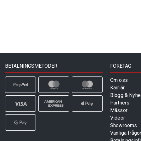
BETALNINGSMETODER
FÖRETAG
Om oss
Karriär
Blogg & Nyhe
Partners
Mässor
Videor
Showrooms
Vanliga frågo
Betalningsinf