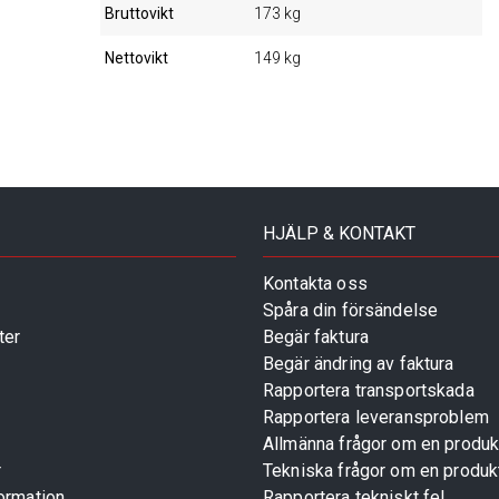
Bruttovikt
173 kg
Nettovikt
149 kg
HJÄLP & KONTAKT
Kontakta oss
Spåra din försändelse
ter
Begär faktura
Begär ändring av faktura
Rapportera transportskada
Rapportera leveransproblem
Allmänna frågor om en produk
r
Tekniska frågor om en produk
ormation
Rapportera tekniskt fel