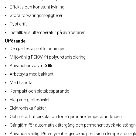
Effektiv och konstant kylning
Stora förvaringsmöjligheter
Tyst drift
Inställbar sluttemperatur på avfrostaren
Utförande
Den perfekta proffslösningen
Miljövänlig FCKW-fri polyuretanisolering
Användbar volym:
385 l
Arbetsyta med bakkant
Med handfat
Kompakt och platsbesparande
Hög energieffektivitet
Elektroniska fläktar
Optimerad luftcirkulation för en jämnare temperatur i kupén
Gångjärn för automatisk återgång och permanent tryck vid stängn
Användarvänlig IP65-styrenhet ger ökad precision i temperaturregl