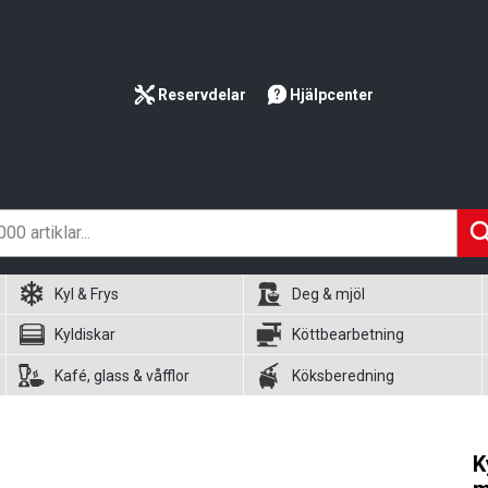
Reservdelar
Hjälpcenter
Kyl & Frys
Deg & mjöl
Kyldiskar
Köttbearbetning
Kafé, glass & våfflor
Köksberedning
K