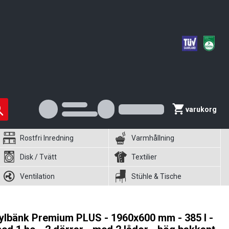
varukorg
Rostfri Inredning
Varmhållning
Disk / Tvätt
Textilier
Ventilation
Stühle & Tische
ylbänk Premium PLUS - 1960x600 mm - 385 l -