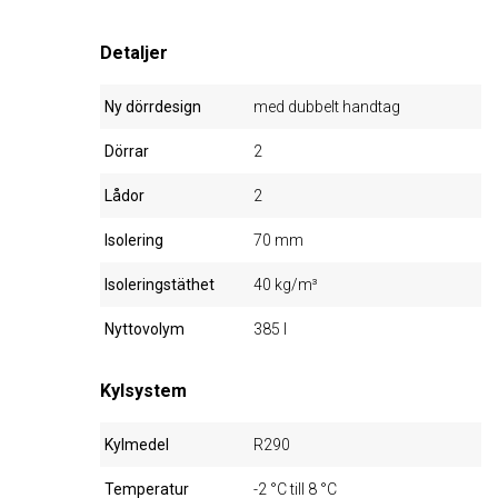
Detaljer
Ny dörrdesign
med dubbelt handtag
Dörrar
2
Lådor
2
Isolering
70 mm
Isoleringstäthet
40 kg/m³
Nyttovolym
385 l
Kylsystem
Kylmedel
R290
Temperatur
-2 °C till 8 °C