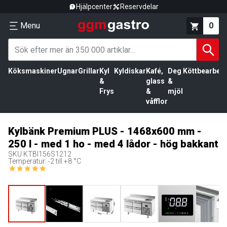
Hjälpcenter
Reservdelar
Menu
0
Köksmaskiner
Ugnar
Grillar
Kyl
Kyldiskar
Kafé,
Deg
Köttbearbetn
&
glass
&
Frys
&
mjöl
våfflor
Kylbänk Premium PLUS - 1468x600 mm -
250 l - med 1 ho - med 4 lådor - hög bakkant
SKU
KTBI156S1212
Temperatur: -2 till +8 °C