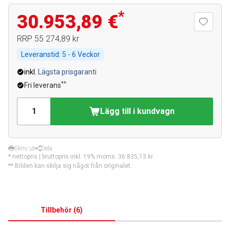
*
30.953,89 €
RRP
55 274,89 kr
Leveranstid:
5 - 6 Veckor
inkl.
Lägsta prisgaranti
**
Fri leverans
Lägg till i kundvagn
Skriv ut
Dela
* nettopris | bruttopris inkl. 19% moms:
36 835,13 kr
** Bilden kan skilja sig något från originalet.
Tillbehör
(
6
)