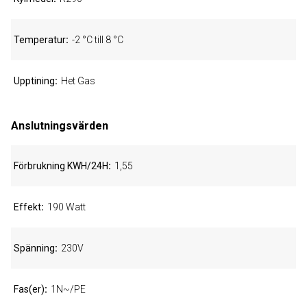
Temperatur
-2 °C till 8 °C
Upptining
Het Gas
Anslutningsvärden
Förbrukning KWH/24H
1,55
Effekt
190 Watt
Spänning
230V
Fas(er)
1N~/PE