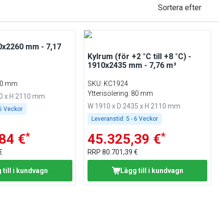
Sortera efter
0x2260 mm - 7,17
Kylrum (för +2 °C till +8 °C) -
1910x2435 mm - 7,76 m³
 80 mm
SKU
:
KC1924
Ytterisolering: 80 mm
60 x H 2110 mm
W 1910 x D 2435 x H 2110 mm
 6 Veckor
Leveranstid:
5 - 6 Veckor
*
*
84 €
45.325,39 €
€
RRP
80.701,39 €
 till i kundvagn
Lägg till i kundvagn