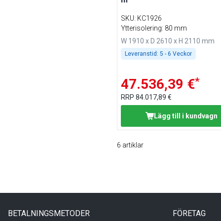
SKU
:
KC1926
Ytterisolering: 80 mm
W 1910 x D 2610 x H 2110 mm
Leveranstid:
5 - 6 Veckor
*
47.536,39 €
RRP
84.017,89 €
Lägg till i kundvagn
6
artiklar
BETALNINGSMETODER
FÖRETAG