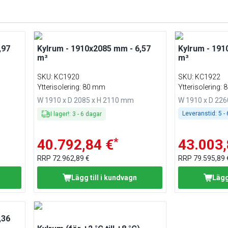
,97
Kylrum - 1910x2085 mm - 6,57
Kylrum - 191
m³
m³
SKU
:
KC1920
SKU
:
KC1922
Ytterisolering: 80 mm
Ytterisolering:
W 1910 x D 2085 x H 2110 mm
W 1910 x D 22
Leveranstid:
5 -
I lager!
:
3
-
6
dagar
*
40.792,84 €
43.003,
RRP
72.962,89 €
RRP
79.595,89 
Lägg till i kundvagn
Lägg
,36