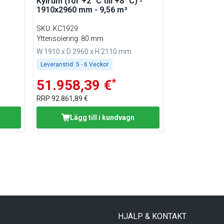
Kylrum (för +2 °C till +8 °C) -
1910x2960 mm - 9,56 m³
SKU
:
KC1929
Ytterisolering: 80 mm
W 1910 x D 2960 x H 2110 mm
Leveranstid:
5 - 6 Veckor
*
51.958,39 €
RRP
92.861,89 €
Lägg till i kundvagn
HJÄLP & KONTAKT