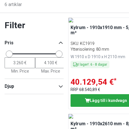
6
artiklar
Filter
Kylrum - 1910x1910 mm - 5
m³
Pris
SKU
:
KC1919
Ytterisolering: 80 mm
W 1910 x D 1910 x H 2110 mm
I lager!
:
6
-
8
dagar
Min. Price
Max. Price
*
40.129,54 €
Djup
RRP
68.540,89 €
Lägg till i kundvagn
Min
Max
Kylrum - 1910x2610 mm - 8
m³