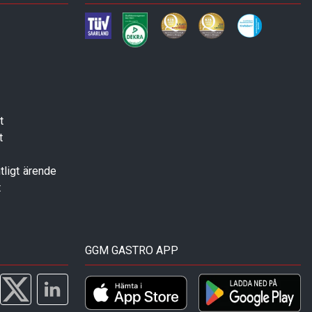
t
t
tligt ärende
t
GGM GASTRO APP