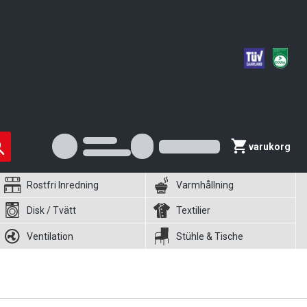
varukorg
Rostfri Inredning
Varmhållning
Disk / Tvätt
Textilier
Ventilation
Stühle & Tische