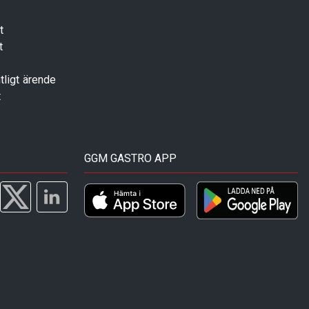
t
t
tligt ärende
t
GGM GASTRO APP