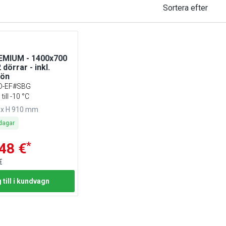
Sortera efter
EMIUM - 1400x700
 dörrar - inkl.
rön
D-EF#SBG
till -10 °C
 x H 910 mm
dagar
*
48 €
€
 till i kundvagn