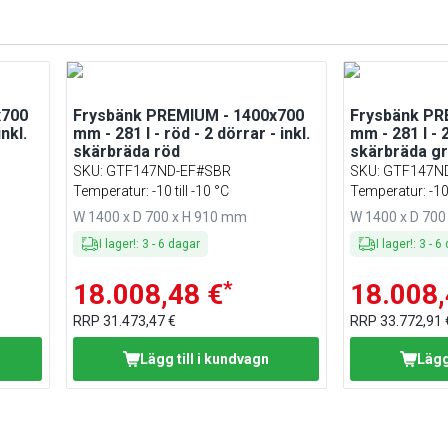
x700
Frysbänk PREMIUM - 1400x700
Frysbänk PR
inkl.
mm - 281 l - röd - 2 dörrar - inkl.
mm - 281 l - 2
skärbräda röd
skärbräda g
SKU
:
GTF147ND-EF#SBR
SKU
:
GTF147N
Temperatur: -10 till -10 °C
Temperatur: -10 
W 1400 x D 700 x H 910 mm
W 1400 x D 700
I lager!
:
3
-
6
dagar
I lager!
:
3
-
6
*
18.008,48 €
18.008,
RRP
31.473,47 €
RRP
33.772,91 
Lägg till i kundvagn
Lägg