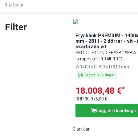
3
artiklar
Filter
Frysbänk PREMIUM - 1400
mm - 281 l - 2 dörrar - vit - 
skärbräda vit
SKU
:
GTF147ND-EF#SBG#SBW
Temperatur: -10 till -10 °C
W 1400 x D 700 x H 910 mm
I lager!
:
3
-
6
dagar
*
18.008,48 €
RRP
30.976,00 €
Lägg till i kundvagn
3
artiklar