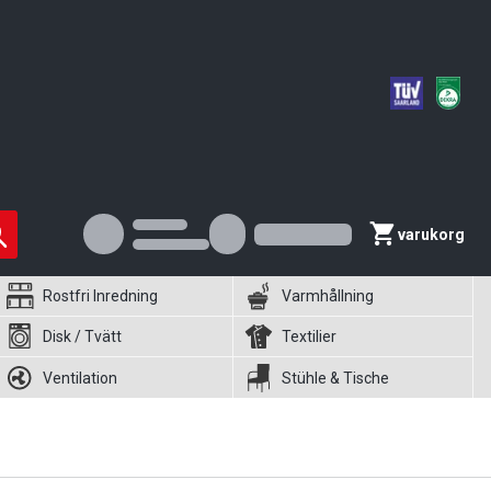
varukorg
Rostfri Inredning
Varmhållning
Disk / Tvätt
Textilier
Ventilation
Stühle & Tische