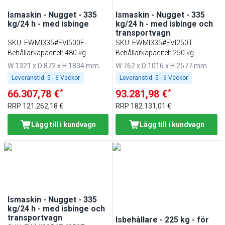
Ismaskin - Nugget - 335
Ismaskin - Nugget - 335
kg/24 h - med isbinge
kg/24 h - med isbinge och
transportvagn
SKU
:
EWMI335#EVI500F
SKU
:
EWMI335#EVI250T
Behållarkapacitet: 480 kg
Behållarkapacitet: 250 kg
W 1321 x D 872 x H 1834 mm
W 762 x D 1016 x H 2577 mm
Leveranstid:
5 - 6 Veckor
Leveranstid:
5 - 6 Veckor
*
*
66.307,78 €
93.281,98 €
RRP
121.262,18 €
RRP
182.131,01 €
Lägg till i kundvagn
Lägg till i kundvagn
Ismaskin - Nugget - 335
kg/24 h - med isbinge och
transportvagn
Isbehållare - 225 kg - för