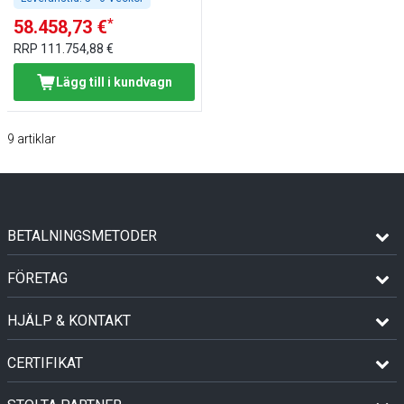
*
58.458,73 €
RRP
111.754,88 €
Lägg till i kundvagn
9
artiklar
BETALNINGSMETODER
FÖRETAG
HJÄLP & KONTAKT
CERTIFIKAT