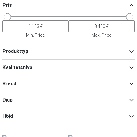
Pris
Min. Price
Max. Price
Produkttyp
Ismaskin
(
5
)
Kvalitetsnivå
Tillbehör för kylapparater
(
4
)
Prremium
(
5
)
Bredd
Djup
Min
Max
Höjd
Min
Max