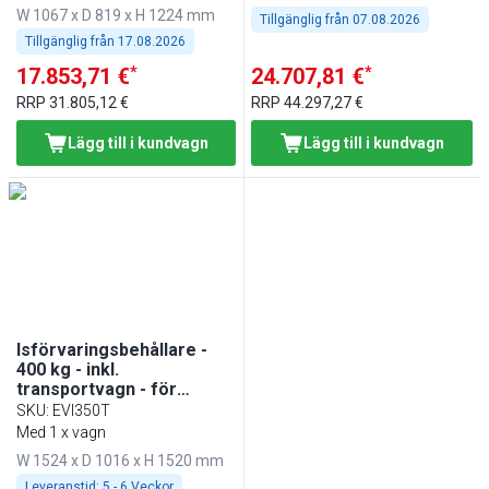
och FEI565
W 1067 x D 819 x H 1224 mm
Tillgänglig från
07.08.2026
Tillgänglig från
17.08.2026
*
*
17.853,71 €
24.707,81 €
RRP
31.805,12 €
RRP
44.297,27 €
Lägg till i kundvagn
Lägg till i kundvagn
Isförvaringsbehållare -
400 kg - inkl.
transportvagn - för
ismaskinerna EWI403VHN,
SKU
:
EVI350T
EWMI335 & FEI390
Med 1 x vagn
W 1524 x D 1016 x H 1520 mm
Leveranstid:
5 - 6 Veckor