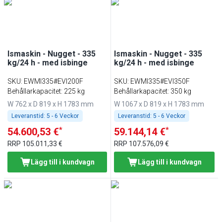
Min
Max
Ismaskin - Nugget - 335
Ismaskin - Nugget - 335
kg/24 h - med isbinge
kg/24 h - med isbinge
SKU
:
EWMI335#EVI200F
SKU
:
EWMI335#EVI350F
Behållarkapacitet: 225 kg
Behållarkapacitet: 350 kg
W 762 x D 819 x H 1783 mm
W 1067 x D 819 x H 1783 mm
Leveranstid:
5 - 6 Veckor
Leveranstid:
5 - 6 Veckor
*
*
54.600,53 €
59.144,14 €
RRP
105.011,33 €
RRP
107.576,09 €
Lägg till i kundvagn
Lägg till i kundvagn