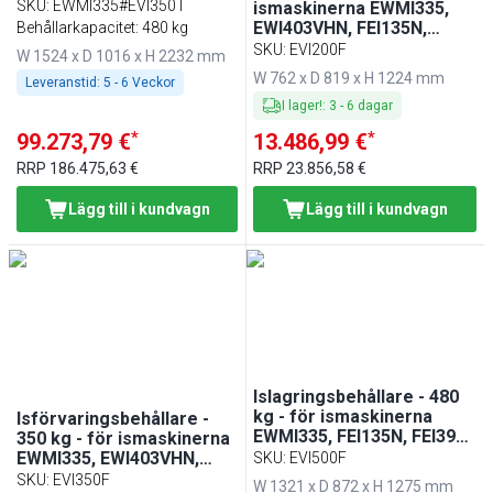
SKU
:
EWMI335#EVI350T
ismaskinerna EWMI335,
EWI403VHN, FEI135N,
Behållarkapacitet: 480 kg
FEI220N, FEI390 & FEI565
SKU
:
EVI200F
W 1524 x D 1016 x H 2232 mm
W 762 x D 819 x H 1224 mm
Leveranstid:
5 - 6 Veckor
I lager!
:
3
-
6
dagar
*
*
99.273,79 €
13.486,99 €
RRP
186.475,63 €
RRP
23.856,58 €
Lägg till i kundvagn
Lägg till i kundvagn
Islagringsbehållare - 480
kg - för ismaskinerna
Isförvaringsbehållare -
EWMI335, FEI135N, FEI390
350 kg - för ismaskinerna
och FEI565
EWMI335, EWI403VHN,
SKU
:
EVI500F
FEI135N, FEI220N, FEI390
SKU
:
EVI350F
W 1321 x D 872 x H 1275 mm