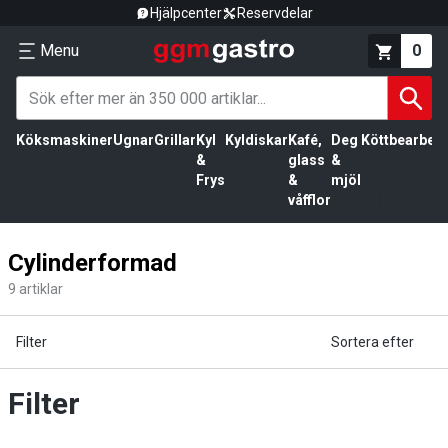
Hjälpcenter
Reservdelar
Menu
0
Köksmaskiner
Ugnar
Grillar
Kyl
Kyldiskar
Kafé,
Deg
Köttbearbetn
&
glass
&
Frys
&
mjöl
våfflor
Cylinderformad
9
artiklar
Filter
Sortera efter
Filter