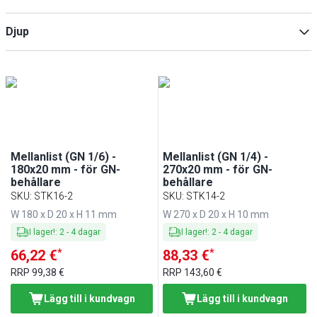
1/4
(
1
)
1/6
(
1
)
Djup
Min
Max
Min
Max
Mellanlist (GN 1/6) -
Mellanlist (GN 1/4) -
180x20 mm - för GN-
270x20 mm - för GN-
behållare
behållare
SKU
:
STK16-2
SKU
:
STK14-2
W 180 x D 20 x H 11 mm
W 270 x D 20 x H 10 mm
I lager!
:
2
-
4
dagar
I lager!
:
2
-
4
dagar
*
*
66,22 €
88,33 €
RRP
99,38 €
RRP
143,60 €
Lägg till i kundvagn
Lägg till i kundvagn