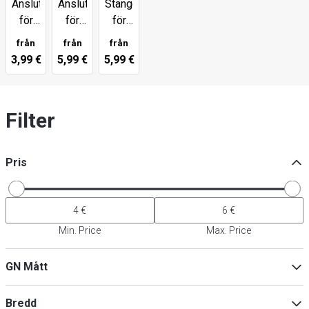
Anslutningsstycke
Anslutningsstycke
Stänger
för
för
för
montrar
montrar
övre
från
från
från
20
30
skåp
3,99 €
5,99 €
5,99 €
mm
mm
40
mm
Filter
Pris
Min. Price
Max. Price
GN Mått
1/1
(
1
)
Bredd