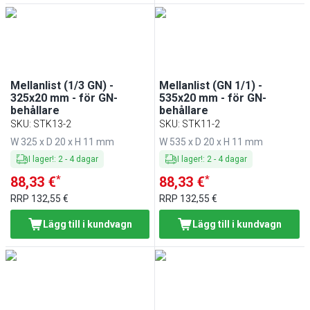
Mellanlist (1/3 GN) -
Mellanlist (GN 1/1) -
325x20 mm - för GN-
535x20 mm - för GN-
behållare
behållare
SKU
:
STK13-2
SKU
:
STK11-2
W 325 x D 20 x H 11 mm
W 535 x D 20 x H 11 mm
I lager!
:
2
-
4
dagar
I lager!
:
2
-
4
dagar
*
*
88,33 €
88,33 €
RRP
132,55 €
RRP
132,55 €
Lägg till i kundvagn
Lägg till i kundvagn