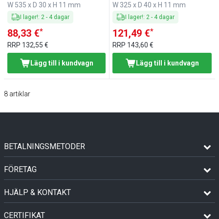
W 535 x D 30 x H 11 mm
W 325 x D 40 x H 11 mm
I lager!
:
2
-
4
dagar
I lager!
:
2
-
4
dagar
*
*
88,33 €
121,49 €
RRP
132,55 €
RRP
143,60 €
Lägg till i kundvagn
Lägg till i kundvagn
8
artiklar
BETALNINGSMETODER
FÖRETAG
HJÄLP & KONTAKT
CERTIFIKAT