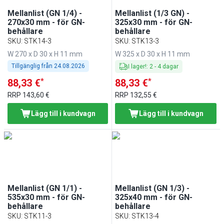
Mellanlist (GN 1/4) -
Mellanlist (1/3 GN) -
270x30 mm - för GN-
325x30 mm - för GN-
behållare
behållare
SKU
:
STK14-3
SKU
:
STK13-3
W 270 x D 30 x H 11 mm
W 325 x D 30 x H 11 mm
Tillgänglig från
24.08.2026
I lager!
:
2
-
4
dagar
*
*
88,33 €
88,33 €
RRP
143,60 €
RRP
132,55 €
Lägg till i kundvagn
Lägg till i kundvagn
Mellanlist (GN 1/1) -
Mellanlist (GN 1/3) -
535x30 mm - för GN-
325x40 mm - för GN-
behållare
behållare
SKU
:
STK11-3
SKU
:
STK13-4