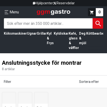
Hjälpcenter
Reservdelar
Menu
0
Köksmaskiner
Ugnar
Grillar
Kyl
Kyldiskar
Kafé,
Deg
Köttbearbetn
&
glass
&
Frys
&
mjöl
våfflor
Anslutningsstycke för montrar
8
artiklar
Filter
Sortera efter