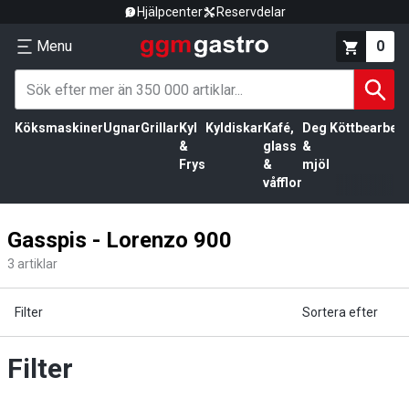
Hjälpcenter
Reservdelar
Menu
0
Köksmaskiner
Ugnar
Grillar
Kyl
Kyldiskar
Kafé,
Deg
Köttbearbetn
&
glass
&
Frys
&
mjöl
våfflor
Gasspis - Lorenzo 900
3
artiklar
Filter
Sortera efter
Filter