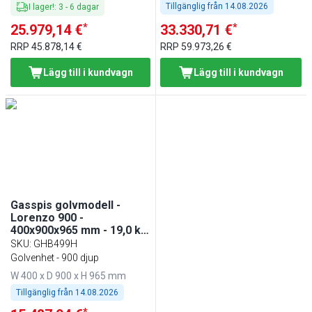
Tillgänglig från
14.08.2026
I lager!
:
3
-
6
dagar
*
*
25.979,14 €
33.330,71 €
RRP
45.878,14 €
RRP
59.973,26 €
Lägg till i kundvagn
Lägg till i kundvagn
Gasspis golvmodell -
Lorenzo 900 -
400x900x965 mm - 19,0 kW
- 2 brännare - öppen
SKU
:
GHB499H
underbyggnad -
Golvenhet - 900 djup
professionell
W 400 x D 900 x H 965 mm
Tillgänglig från
14.08.2026
*