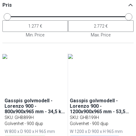
Pris
Min. Price
Max. Price
Gasspis golvmodell -
Gasspis golvmodell -
Lorenzo 900 -
Lorenzo 900 -
800x900x965 mm - 34,5 kW
1200x900x965 mm - 53,5
- 4 brännare - öppen
kW - 6 brännare - öppen
SKU
:
GHB899H
SKU
:
GHB199H
underbyggnad
underbyggnad -
Golvenhet - 900 djup
Golvenhet - 900 djup
professionell
W 800 x D 900 x H 965 mm
W 1200 x D 900 x H 965 mm