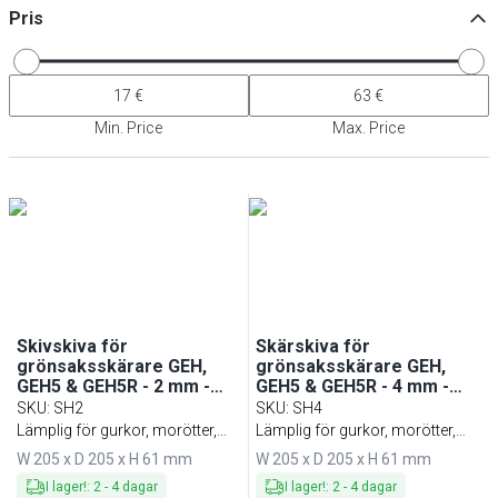
Pris
Min. Price
Max. Price
Skivskiva för
Skärskiva för
grönsaksskärare GEH,
grönsaksskärare GEH,
GEH5 & GEH5R - 2 mm -
GEH5 & GEH5R - 4 mm -
med 3 blad
med 2 blad
SKU
:
SH2
SKU
:
SH4
Lämplig för gurkor, morötter,
Lämplig för gurkor, morötter,
lökringar, pommes chips, vitkål
lökringar, pommes chips, vitkål
W 205 x D 205 x H 61 mm
W 205 x D 205 x H 61 mm
m.m.
m.m.
I lager!
:
2
-
4
dagar
I lager!
:
2
-
4
dagar