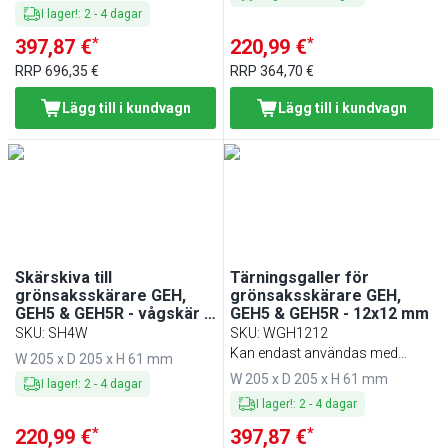
I lager!
:
2
-
4
dagar
*
*
397,87 €
220,99 €
RRP
696,35 €
RRP
364,70 €
Lägg till i kundvagn
Lägg till i kundvagn
Skärskiva till
Tärningsgaller för
grönsaksskärare GEH,
grönsaksskärare GEH,
GEH5 & GEH5R - vågskär -
GEH5 & GEH5R - 12x12 mm
4 mm
SKU
:
SH4W
SKU
:
WGH1212
Kan endast användas med
W 205 x D 205 x H 61 mm
art.nr. SSH14
W 205 x D 205 x H 61 mm
I lager!
:
2
-
4
dagar
I lager!
:
2
-
4
dagar
*
*
220,99 €
397,87 €