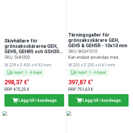
Tärningsgaller för
grönsaksskärare GEH,
Skivhållare för
GEH5 & GEH5R - 10x10 mm
grönsaksskärarna GEH,
GEH5, GEHR5 och GSH300
SKU
:
WGH1010
- för 15 skivor
SKU
:
SHH300
Kan endast användas med
art.nr. SSH10
W 239 x D 400 x H 93 mm
W 205 x D 205 x H 61 mm
I lager!
:
2
-
4
dagar
I lager!
:
2
-
4
dagar
*
*
298,37 €
397,87 €
RRP
475,25 €
RRP
751,63 €
Lägg till i kundvagn
Lägg till i kundvagn