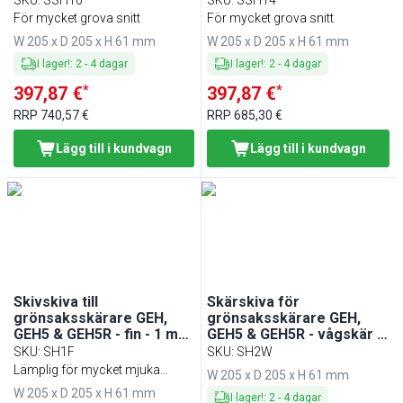
SKU
:
SSH10
SKU
:
SSH14
För mycket grova snitt
För mycket grova snitt
W 205 x D 205 x H 61 mm
W 205 x D 205 x H 61 mm
I lager!
:
2
-
4
dagar
I lager!
:
2
-
4
dagar
*
*
397,87 €
397,87 €
RRP
740,57 €
RRP
685,30 €
Lägg till i kundvagn
Lägg till i kundvagn
Skivskiva till
Skärskiva för
grönsaksskärare GEH,
grönsaksskärare GEH,
GEH5 & GEH5R - fin - 1 mm
GEH5 & GEH5R - vågskär -
- rund klinga
2 mm
SKU
:
SH1F
SKU
:
SH2W
Lämplig för mycket mjuka
W 205 x D 205 x H 61 mm
material
W 205 x D 205 x H 61 mm
I lager!
:
2
-
4
dagar