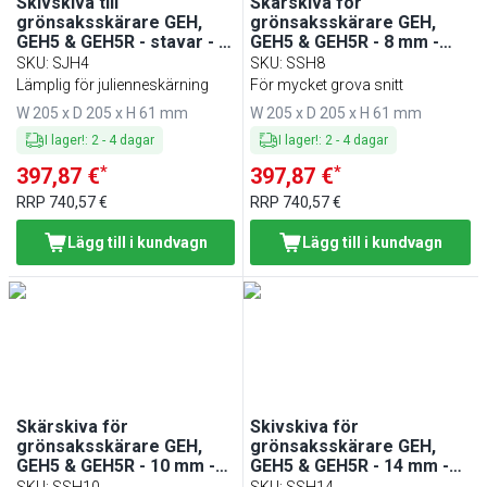
Skivskiva till
Skärskiva för
grönsaksskärare GEH,
grönsaksskärare GEH,
GEH5 & GEH5R - stavar - 4
GEH5 & GEH5R - 8 mm -
mm
med 1 blad
SKU
:
SJH4
SKU
:
SSH8
Lämplig för julienneskärning
För mycket grova snitt
W 205 x D 205 x H 61 mm
W 205 x D 205 x H 61 mm
I lager!
:
2
-
4
dagar
I lager!
:
2
-
4
dagar
*
*
397,87 €
397,87 €
RRP
740,57 €
RRP
740,57 €
Lägg till i kundvagn
Lägg till i kundvagn
Skärskiva för
Skivskiva för
grönsaksskärare GEH,
grönsaksskärare GEH,
GEH5 & GEH5R - 10 mm -
GEH5 & GEH5R - 14 mm -
med 1 klinga
med 1 kniv