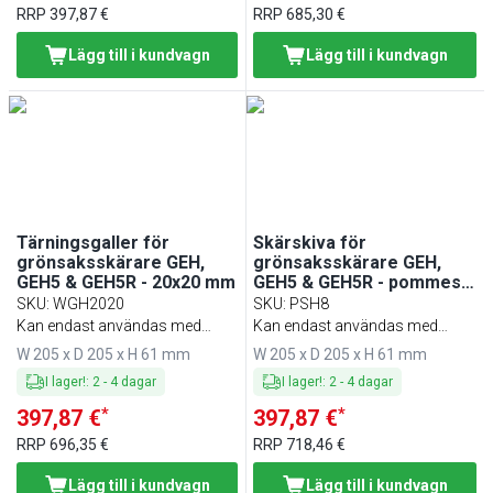
RRP
397,87 €
RRP
685,30 €
Lägg till i kundvagn
Lägg till i kundvagn
Tärningsgaller för
Skärskiva för
grönsaksskärare GEH,
grönsaksskärare GEH,
GEH5 & GEH5R - 20x20 mm
GEH5 & GEH5R - pommes
frites - 8 mm
SKU
:
WGH2020
SKU
:
PSH8
Kan endast användas med
Kan endast användas med
art.nr. SSH14
art.nr. SSH8
W 205 x D 205 x H 61 mm
W 205 x D 205 x H 61 mm
I lager!
:
2
-
4
dagar
I lager!
:
2
-
4
dagar
*
*
397,87 €
397,87 €
RRP
696,35 €
RRP
718,46 €
Lägg till i kundvagn
Lägg till i kundvagn