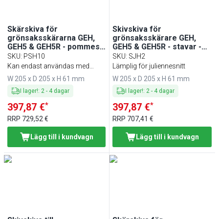
Skärskiva för
Skivskiva för
grönsaksskärarna GEH,
grönsaksskärare GEH,
GEH5 & GEH5R - pommes
GEH5 & GEH5R - stavar -
frites - 10 mm
2,5 mm
SKU
:
PSH10
SKU
:
SJH2
Kan endast användas med
Lämplig för juliennesnitt
art.nr. SSH10
W 205 x D 205 x H 61 mm
W 205 x D 205 x H 61 mm
I lager!
:
2
-
4
dagar
I lager!
:
2
-
4
dagar
*
*
397,87 €
397,87 €
RRP
729,52 €
RRP
707,41 €
Lägg till i kundvagn
Lägg till i kundvagn