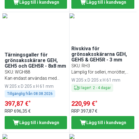
Lägg till i kundvagn
Lägg till i kundvagn
Rivskiva för
grönsaksskärarna GEH,
Tärningsgaller för
GEH5 & GEH5R - 3 mm
grönsaksskärare GEH,
GEH5 och GEH5R - 8x8 mm
SKU
:
RH3
SKU
:
WGH88
Lämplig för selleri, morötter,
Kan endast användas med
råkostsallader, waldorfsallader,
W 205 x D 205 x H 61 mm
art.nr. SSH8
ost, nötter, choklad m.m.
W 205 x D 205 x H 61 mm
I lager!
:
2
-
4
dagar
Tillgänglig från
08.08.2026
*
*
397,87 €
220,99 €
RRP
696,35 €
RRP
397,87 €
Lägg till i kundvagn
Lägg till i kundvagn