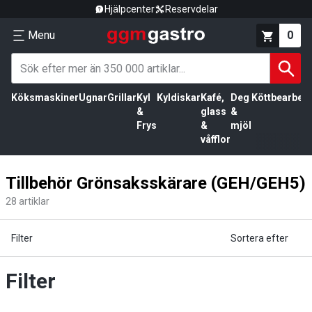
Hjälpcenter
Reservdelar
Menu
0
Köksmaskiner
Ugnar
Grillar
Kyl
Kyldiskar
Kafé,
Deg
Köttbearbetn
&
glass
&
Frys
&
mjöl
våfflor
Tillbehör Grönsaksskärare (GEH/GEH5)
28
artiklar
Filter
Sortera efter
Filter