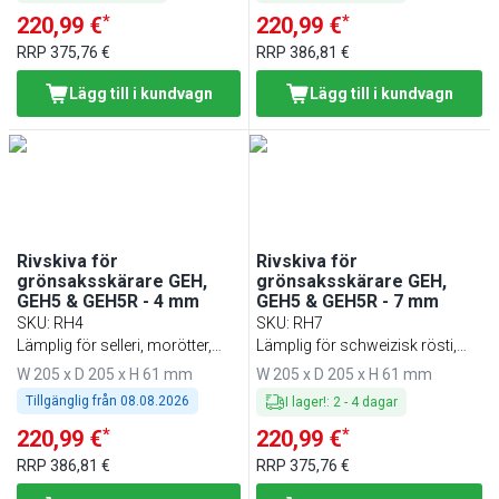
*
*
220,99 €
220,99 €
RRP
375,76 €
RRP
386,81 €
Lägg till i kundvagn
Lägg till i kundvagn
Rivskiva för
Rivskiva för
grönsaksskärare GEH,
grönsaksskärare GEH,
GEH5 & GEH5R - 4 mm
GEH5 & GEH5R - 7 mm
SKU
:
RH4
SKU
:
RH7
Lämplig för selleri, morötter,
Lämplig för schweizisk rösti,
råkostsallader, waldorfsallader,
rädissallad, pizzost m.m.
W 205 x D 205 x H 61 mm
W 205 x D 205 x H 61 mm
pizzost, nötter, choklad m.m.
Tillgänglig från
08.08.2026
I lager!
:
2
-
4
dagar
*
*
220,99 €
220,99 €
RRP
386,81 €
RRP
375,76 €