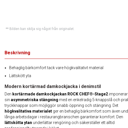
** Bilden kan skilja sig något från originalet.
Beskrivning
Behaglig bärkomfort tack vare högkvalitativt material
Lättskött yta
Modern kortärmad damkockjacka i denimstil
Den
kortärmade damkockjackan ROCK CHEF®-Stage2
imponerar
sin
asymmetriska stängning
med en enkelradig 5-knappslå och pra
tryckknappar som möjliggör snabb öppning och stängning. Det
högkvalitativa materialet
ger en behaglig bärkomfort som även und
långa arbetsdagar i restaurangbranschen garanterar komfort. Den
lättskötta ytan
underlättar rengöring och säkerställer ett alltid