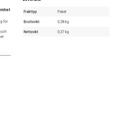
amhet
Frakttyp
Paket
ig för
Bruttovikt
0,38 kg
 och
Nettovikt
0,37 kg
er.