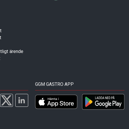
t
t
tligt ärende
t
GGM GASTRO APP