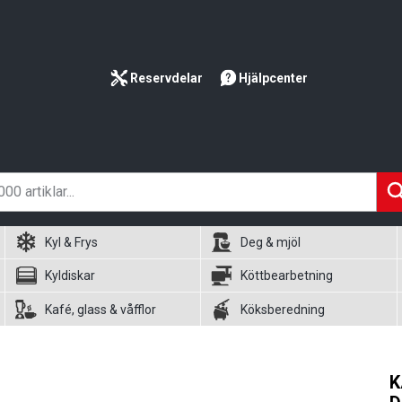
Reservdelar
Hjälpcenter
Kyl & Frys
Deg & mjöl
Kyldiskar
Köttbearbetning
Kafé, glass & våfflor
Köksberedning
K