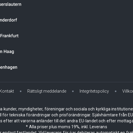
Kontakt
Rättsligt meddelande
Integritetspolicy
Villko
la kunder, myndigheter, föreningar och sociala och kyrkliga institution
ll för tekniska förändringar och prisförändringar. Självhämtare från
 efter att varorna anländer till det andra EU-landet och efter mottaga
* Alla priser plus moms 19%, inkl. Leverans
er endast fastlandet. Vid leverans för öar debiteras automatiskt en frak