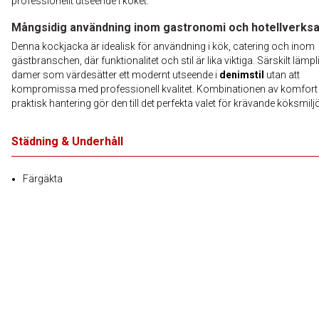
professionellt utseende i köket.
Mångsidig användning inom gastronomi och hotellverks
Denna kockjacka är idealisk för användning i kök, catering och inom
gästbranschen, där funktionalitet och stil är lika viktiga. Särskilt lämpl
damer som värdesätter ett modernt utseende i
denimstil
utan att
kompromissa med professionell kvalitet. Kombinationen av komfort
praktisk hantering gör den till det perfekta valet för krävande köksmiljö
Städning & Underhåll
Färgäkta