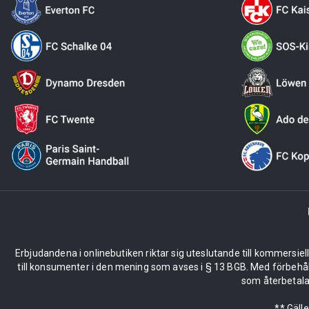
Erbjudandena i onlinebutiken riktar sig uteslutande till kommersiel
till konsumenter i den mening som avses i § 13 BGB. Med förbehå
som återbetalas
** Gäll