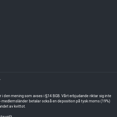
r
er i den mening som avses i §14 BGB. Vårt erbjudande riktar sig inte
 EU-medlemsländer betalar också en deposition på tysk moms (19%)
ndet av kvittot.
tavgift.