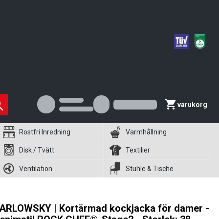
varukorg
Rostfri Inredning
Varmhållning
Disk / Tvätt
Textilier
Ventilation
Stühle & Tische
ARLOWSKY | Kortärmad kockjacka för damer -