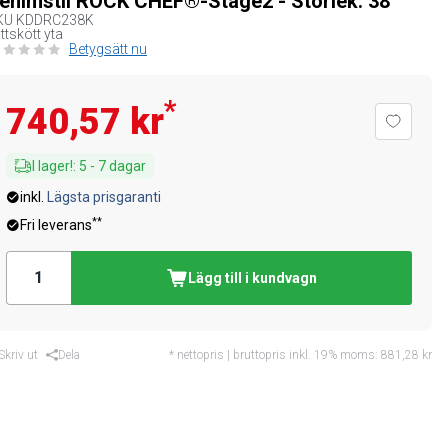
enimstil ROCK CHEF®-Stage2 - Storlek: 38
KU
KDDRC238K
ttskött yta
Betygsätt nu
*
740,57 kr
I lager!
:
5
-
7
dagar
inkl.
Lägsta prisgaranti
**
Fri leverans
Lägg till i kundvagn
Skriv ut
Dela
* nettopris | bruttopris inkl. 19% moms:
881,28 kr