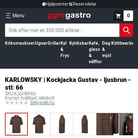
Hjälpcenter
Reservdelar
Menu
0
Köksmaskiner
Ugnar
Grillar
Kyl
Kyldiskar
Kafé,
Deg
Köttbearbetn
&
glass
&
Frys
&
mjöl
våfflor
KARLOWSKY | Kockjacka Gustav - ljusbrun -
stl: 66
SKU
KJGHBK66
Krympt, tvättbart, lättskött
Betygsätt nu