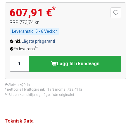
*
607,91 €
RRP
773,74 kr
Leveranstid:
5 - 6 Veckor
inkl.
Lägsta prisgaranti
**
Fri leverans
Lägg till i kundvagn
Skriv ut
Dela
* nettopris | bruttopris inkl. 19% moms:
723,41 kr
** Bilden kan skilja sig något från originalet.
Teknisk Data