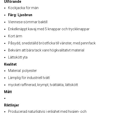
Utförande
Kockjacka för män
Färg: Ljusbrun
Viennese-sömmar baktill
Enkelknäppt kavaj med 5 knappar och tryckknappar
Kort ärm
Påsydd, snedställd bröstficka till vänster, med pennfack
Bekväm att bära tack vare högkvalitativt material
Lättskött yta
Kvalitet
Material: polyester
Lämplig för industriell tvätt
mycket raffinerad, krympt, tvättäkta, lättskött
Mått
Riktlinjer
Producerad naturligtvis i enlighet med hygien- och