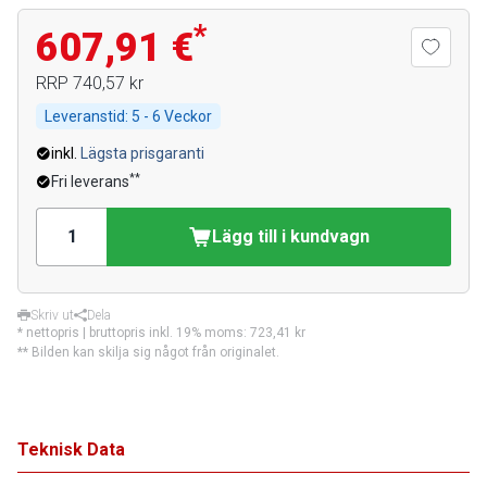
*
607,91 €
RRP
740,57 kr
Leveranstid:
5 - 6 Veckor
inkl.
Lägsta prisgaranti
**
Fri leverans
Lägg till i kundvagn
Skriv ut
Dela
* nettopris | bruttopris inkl. 19% moms:
723,41 kr
** Bilden kan skilja sig något från originalet.
Teknisk Data