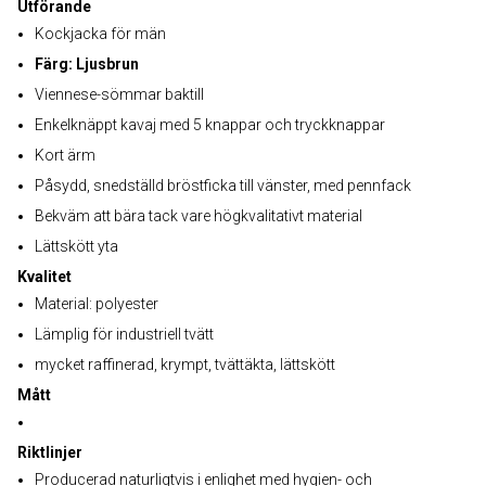
Utförande
Kockjacka för män
Färg: Ljusbrun
Viennese-sömmar baktill
Enkelknäppt kavaj med 5 knappar och tryckknappar
Kort ärm
Påsydd, snedställd bröstficka till vänster, med pennfack
Bekväm att bära tack vare högkvalitativt material
Lättskött yta
Kvalitet
Material: polyester
Lämplig för industriell tvätt
mycket raffinerad, krympt, tvättäkta, lättskött
Mått
Riktlinjer
Producerad naturligtvis i enlighet med hygien- och