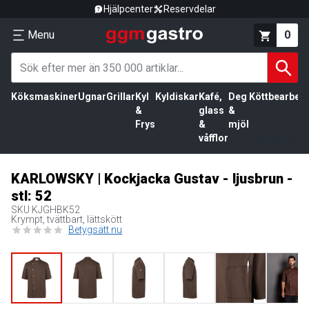
Hjälpcenter
Reservdelar
Menu
0
Köksmaskiner
Ugnar
Grillar
Kyl
Kyldiskar
Kafé,
Deg
Köttbearbetn
&
glass
&
Frys
&
mjöl
våfflor
KARLOWSKY | Kockjacka Gustav - ljusbrun -
stl: 52
SKU
KJGHBK52
Krympt, tvättbart, lättskött
Betygsätt nu