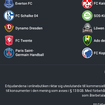
Erbjudandena i onlinebutiken riktar sig uteslutande till kommersiel
till konsumenter i den mening som avses i § 13 BGB. Med förbehå
som återbetalas
** Gäll