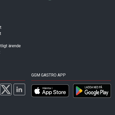
t
t
tligt ärende
t
GGM GASTRO APP