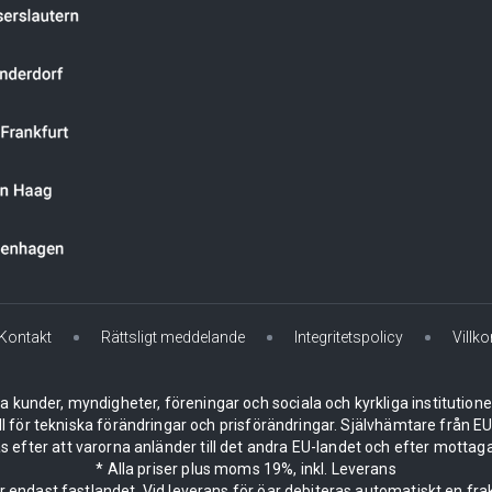
Kontakt
Rättsligt meddelande
Integritetspolicy
Villko
la kunder, myndigheter, föreningar och sociala och kyrkliga institution
ll för tekniska förändringar och prisförändringar. Självhämtare från
 efter att varorna anländer till det andra EU-landet och efter mottaga
* Alla priser plus moms 19%, inkl. Leverans
er endast fastlandet. Vid leverans för öar debiteras automatiskt en frak