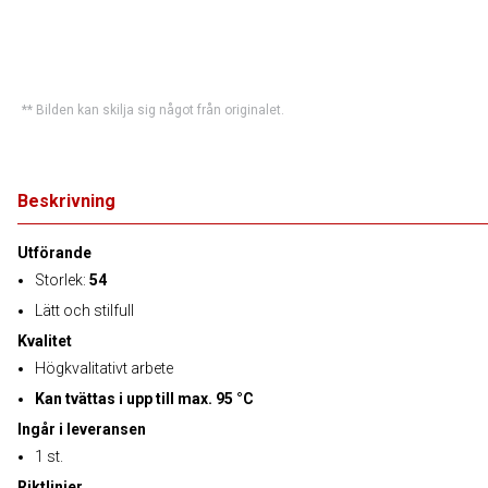
** Bilden kan skilja sig något från originalet.
Beskrivning
Utförande
Storlek:
54
Lätt och stilfull
Kvalitet
Högkvalitativt arbete
Kan tvättas i upp till max. 95 °C
Ingår i leveransen
1 st.
Riktlinjer