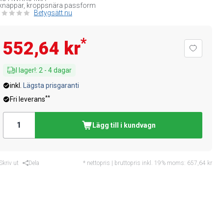
knappar, kroppsnära passform
Betygsätt nu
*
552,64 kr
I lager!
:
2
-
4
dagar
inkl.
Lägsta prisgaranti
**
Fri leverans
Lägg till i kundvagn
Skriv ut
Dela
* nettopris | bruttopris inkl. 19% moms:
657,64 kr