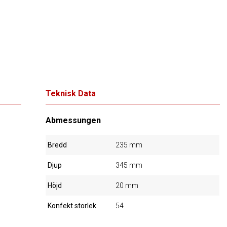
Teknisk Data
Abmessungen
Bredd
235 mm
Djup
345 mm
Höjd
20 mm
Konfekt storlek
54