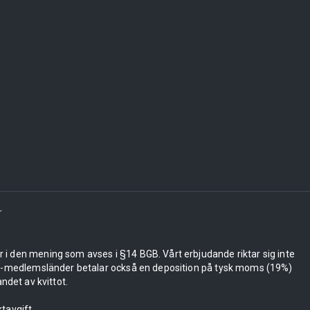
r
er i den mening som avses i §14 BGB. Vårt erbjudande riktar sig inte
 EU-medlemsländer betalar också en deposition på tysk moms (19%)
ndet av kvittot.
tavgift.