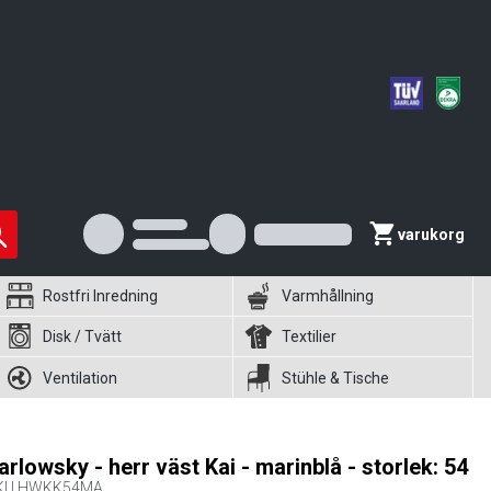
varukorg
Rostfri Inredning
Varmhållning
Disk / Tvätt
Textilier
Ventilation
Stühle & Tische
arlowsky - herr väst Kai - marinblå - storlek: 54
KU
HWKK54MA