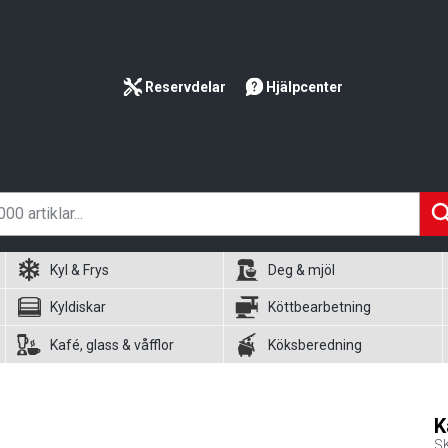
Reservdelar
Hjälpcenter
Kyl & Frys
Deg & mjöl
Kyldiskar
Köttbearbetning
Kafé, glass & våfflor
Köksberedning
K
S