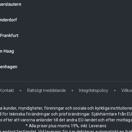
Kontakt
Rättsligt meddelande
Integritetspolicy
Villko
la kunder, myndigheter, föreningar och sociala och kyrkliga institution
ll för tekniska förändringar och prisförändringar. Självhämtare från
 efter att varorna anländer till det andra EU-landet och efter mottaga
* Alla priser plus moms 19%, inkl. Leverans
er endast fastlandet. Vid leverans för öar debiteras automatiskt en frak