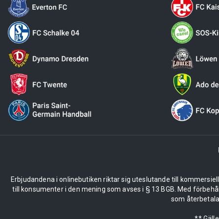
Erbjudandena i onlinebutiken riktar sig uteslutande till kommersiel
till konsumenter i den mening som avses i § 13 BGB. Med förbehå
som återbetalas
** Gäll