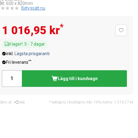
ått: 600 x 820mm
Betygsätt nu
*
1 016,95 kr
I lager!
:
5
-
7
dagar
inkl.
Lägsta prisgaranti
**
Fri leverans
Lägg till i kundvagn
Skriv ut
Dela
* nettopris | bruttopris inkl. 19% moms:
1 210,17 kr