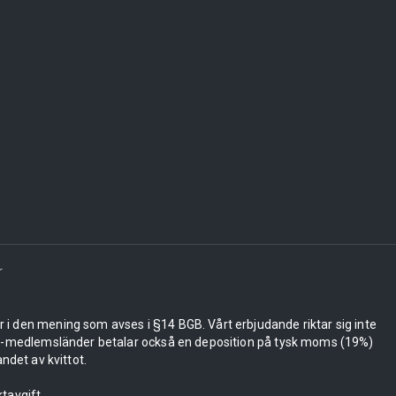
r
er i den mening som avses i §14 BGB. Vårt erbjudande riktar sig inte
 EU-medlemsländer betalar också en deposition på tysk moms (19%)
ndet av kvittot.
tavgift.