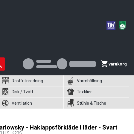
varukorg
Rostfri Inredning
Varmhållning
Disk / Tvätt
Textilier
Ventilation
Stühle & Tische
arlowsky - Haklappsförkläde i läder - Svart
KU
LSLK23S