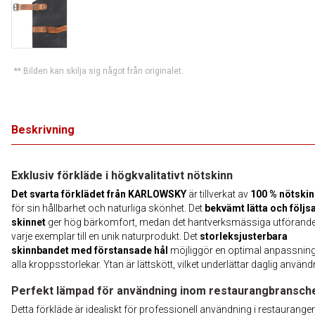
** Bilden kan skilja sig något från originalet.
Beskrivning
Exklusiv förkläde i högkvalitativt nötskinn
Det svarta förklädet från KARLOWSKY
är tillverkat av
100 % nötskin
för sin hållbarhet och naturliga skönhet. Det
bekvämt lätta och föl
skinnet
ger hög bärkomfort, medan det hantverksmässiga utförande
varje exemplar till en unik naturprodukt. Det
storleksjusterbara
skinnbandet med förstansade hål
möjliggör en optimal anpassning
alla kroppsstorlekar. Ytan är lättskött, vilket underlättar daglig använd
Perfekt lämpad för användning inom restaurangbransch
Detta förkläde är idealiskt för professionell användning i restauranger