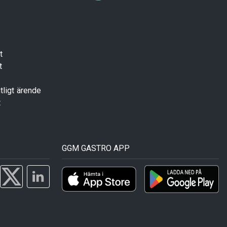
t
t
tligt ärende
t
GGM GASTRO APP