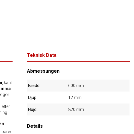
Teknisk Data
Abmessungen
n
, känt
Bredd
600 mm
jsamma
t gör
Djup
12 mm
 efter
Höjd
820 mm
ning.
en
Details
, barer