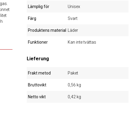
ågas.
Lämplig för
Unisex
kinnet
itet
Färg
Svart
ch
Produktens material
Läder
Funktioner
Kan inte tvättas
Lieferung
Frakt metod
Paket
Bruttovikt
0,56 kg
Netto vikt
0,42 kg