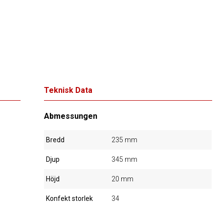
Teknisk Data
Abmessungen
Bredd
235 mm
Djup
345 mm
Höjd
20 mm
Konfekt storlek
34