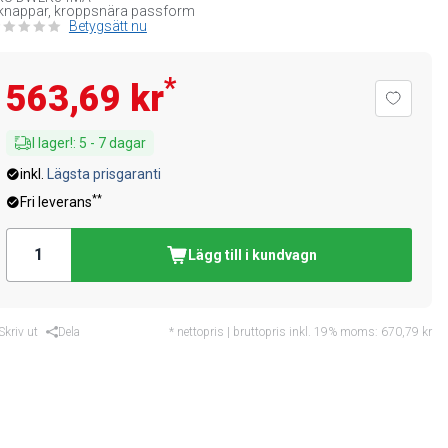
knappar, kroppsnära passform
Betygsätt nu
*
563,69 kr
I lager!
:
5
-
7
dagar
inkl.
Lägsta prisgaranti
**
Fri leverans
Lägg till i kundvagn
Skriv ut
Dela
* nettopris | bruttopris inkl. 19% moms:
670,79 kr