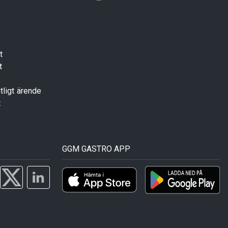
t
t
tligt ärende
t
GGM GASTRO APP