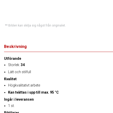
** Bilden kan skilja sig något från originalet.
Beskrivning
Utförande
Storlek:
34
Lätt och stilfull
Kvalitet
Högkvalitativt arbete
Kan tvättas i upp till max. 95 °C
Ingår i leveransen
1 st.
Riktlinjer