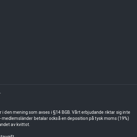
r
er i den mening som avses i §14 BGB. Vårt erbjudande riktar sig inte
 EU-medlemsländer betalar också en deposition på tysk moms (19%)
ndet av kvittot.
tavgift.