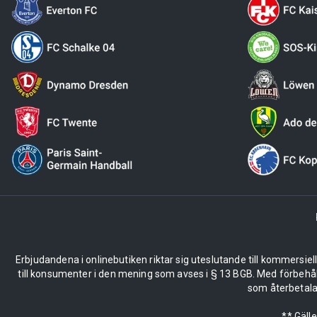
Erbjudandena i onlinebutiken riktar sig uteslutande till kommersiel
till konsumenter i den mening som avses i § 13 BGB. Med förbehå
som återbetalas
** Gäll