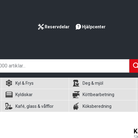
Reservdelar
Hjälpcenter
Kyl & Frys
Deg & mjöl
Kyldiskar
Köttbearbetning
Kafé, glass & våfflor
Köksberedning
K
S