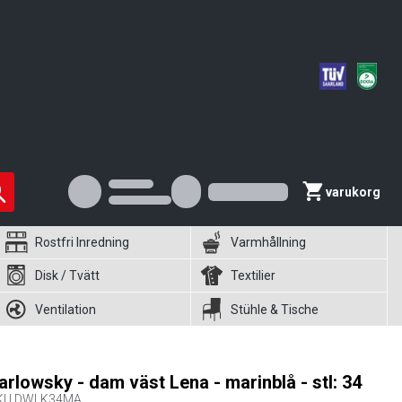
varukorg
Rostfri Inredning
Varmhållning
Disk / Tvätt
Textilier
Ventilation
Stühle & Tische
arlowsky - dam väst Lena - marinblå - stl: 34
KU
DWLK34MA