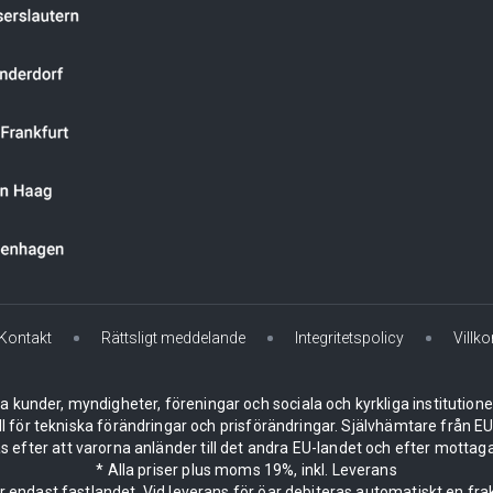
Kontakt
Rättsligt meddelande
Integritetspolicy
Villko
la kunder, myndigheter, föreningar och sociala och kyrkliga institution
ll för tekniska förändringar och prisförändringar. Självhämtare från
 efter att varorna anländer till det andra EU-landet och efter mottaga
* Alla priser plus moms 19%, inkl. Leverans
er endast fastlandet. Vid leverans för öar debiteras automatiskt en frak