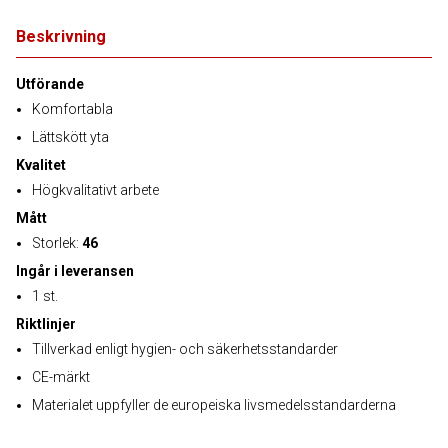
Beskrivning
Utförande
Komfortabla
Lättskött yta
Kvalitet
Högkvalitativt arbete
Mått
Storlek:
46
Ingår i leveransen
1 st.
Riktlinjer
Tillverkad enligt hygien- och säkerhetsstandarder
CE-märkt
Materialet uppfyller de europeiska livsmedelsstandarderna