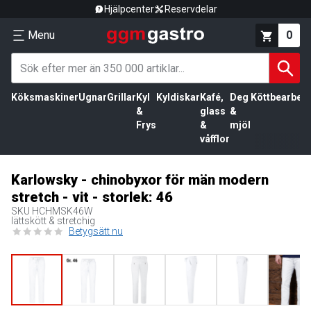
Hjälpcenter
Reservdelar
Menu
0
Köksmaskiner
Ugnar
Grillar
Kyl
Kyldiskar
Kafé,
Deg
Köttbearbetn
&
glass
&
Frys
&
mjöl
våfflor
Karlowsky - chinobyxor för män modern
stretch - vit - storlek: 46
SKU
HCHMSK46W
lättskött & stretchig
Betygsätt nu