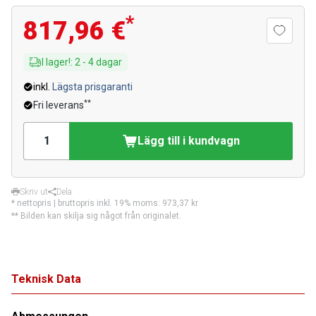
*
817,96 €
I lager!
:
2
-
4
dagar
inkl.
Lägsta prisgaranti
**
Fri leverans
Lägg till i kundvagn
Skriv ut
Dela
* nettopris | bruttopris inkl. 19% moms:
973,37 kr
** Bilden kan skilja sig något från originalet.
Teknisk Data