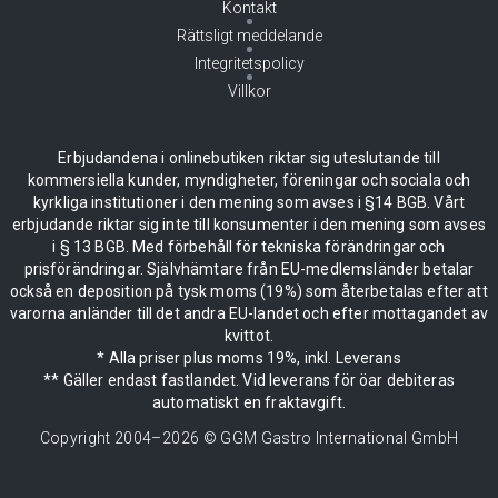
Kontakt
Rättsligt meddelande
Integritetspolicy
Villkor
Erbjudandena i onlinebutiken riktar sig uteslutande till
kommersiella kunder, myndigheter, föreningar och sociala och
kyrkliga institutioner i den mening som avses i §14 BGB. Vårt
erbjudande riktar sig inte till konsumenter i den mening som avses
i § 13 BGB. Med förbehåll för tekniska förändringar och
prisförändringar. Självhämtare från EU-medlemsländer betalar
också en deposition på tysk moms (19%) som återbetalas efter att
varorna anländer till det andra EU-landet och efter mottagandet av
kvittot.
* Alla priser plus moms 19%, inkl. Leverans
** Gäller endast fastlandet. Vid leverans för öar debiteras
automatiskt en fraktavgift.
Copyright 2004–
2026
© GGM Gastro International GmbH