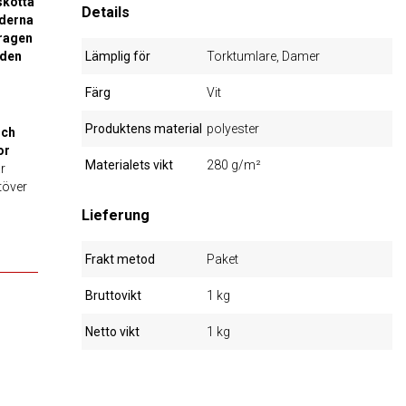
skötta
Details
derna
ragen
 den
Lämplig för
Torktumlare, Damer
Färg
Vit
Produktens material
polyester
och
or
Materialets vikt
280 g/m²
r
töver
Lieferung
Frakt metod
Paket
Bruttovikt
1 kg
Netto vikt
1 kg