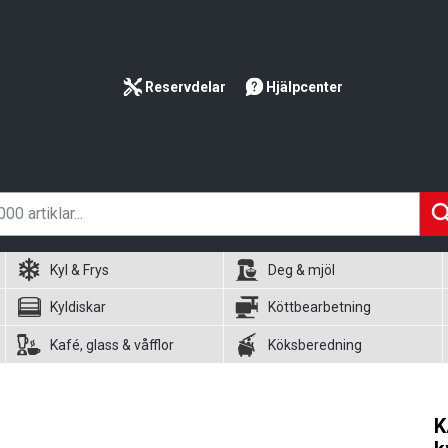
Reservdelar
Hjälpcenter
Kyl & Frys
Deg & mjöl
Kyldiskar
Köttbearbetning
Kafé, glass & våfflor
Köksberedning
K