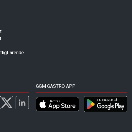
t
t
tligt ärende
t
GGM GASTRO APP