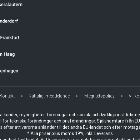
Kontakt
Rättsligt meddelande
Integritetspolicy
Villko
la kunder, myndigheter, föreningar och sociala och kyrkliga institution
ll för tekniska förändringar och prisförändringar. Självhämtare från
 efter att varorna anländer till det andra EU-landet och efter mottaga
* Alla priser plus moms 19%, inkl. Leverans
er endast fastlandet. Vid leverans för öar debiteras automatiskt en frak