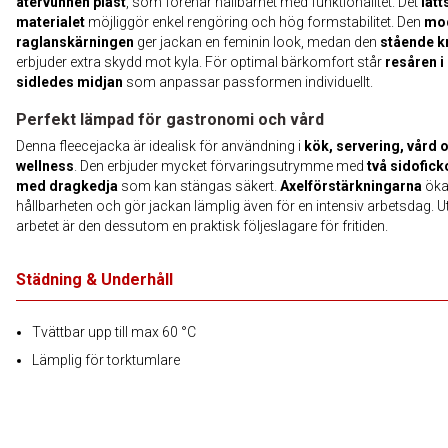
återvunnen plast
, som förenar hållbarhet med funktionalitet. Det
lätt
materialet
möjliggör enkel rengöring och hög formstabilitet. Den
mo
raglanskärningen
ger jackan en feminin look, medan den
stående k
erbjuder extra skydd mot kyla. För optimal bärkomfort står
resåren i
sidledes midjan
som anpassar passformen individuellt.
Perfekt lämpad för gastronomi och vård
Denna fleecejacka är idealisk för användning i
kök, servering, vård 
wellness
. Den erbjuder mycket förvaringsutrymme med
två sidofick
med dragkedja
som kan stängas säkert.
Axelförstärkningarna
öka
hållbarheten och gör jackan lämplig även för en intensiv arbetsdag. U
arbetet är den dessutom en praktisk följeslagare för fritiden.
Städning & Underhåll
Tvättbar upp till max 60 °C
Lämplig för torktumlare