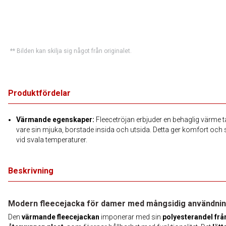
** Bilden kan skilja sig något från originalet.
Produktfördelar
Värmande egenskaper:
Fleecetröjan erbjuder en behaglig värme 
vare sin mjuka, borstade insida och utsida. Detta ger komfort och
vid svala temperaturer.
Beskrivning
Modern fleecejacka för damer med mångsidig användni
Den
värmande fleecejackan
imponerar med sin
polyesterandel frå