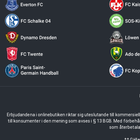
Erbjudandena i onlinebutiken riktar sig uteslutande till kommersiel
till konsumenter i den mening som avses i § 13 BGB. Med förbehå
som återbetalas
** Gäll