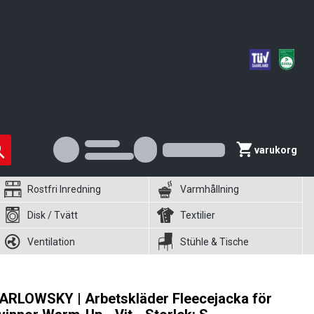
varukorg
Rostfri Inredning
Varmhållning
Disk / Tvätt
Textilier
Ventilation
Stühle & Tische
ARLOWSKY | Arbetskläder Fleecejacka för