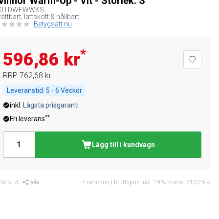
vinnor Warm-Up - Vit - Storlek: S
KU
DWFWWKS
ättbart, lättskött & hållbart
Betygsätt nu
*
596,86 kr
RRP
762,68 kr
Leveranstid:
5 - 6 Veckor
inkl.
Lägsta prisgaranti
**
Fri leverans
Lägg till i kundvagn
Skriv ut
Dela
* nettopris | bruttopris inkl. 19% moms:
710,26 kr