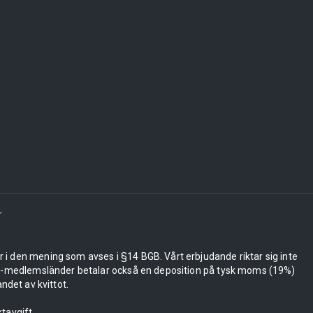
r
er i den mening som avses i §14 BGB. Vårt erbjudande riktar sig inte
 EU-medlemsländer betalar också en deposition på tysk moms (19%)
ndet av kvittot.
tavgift.