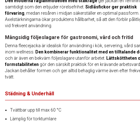
Den moderna raglanmodellen med ståkrage
ger jackan en feminin
samtidigt som den erbjuder rörelsefrihet.
Sidlåsfickor ger praktisk
förvaring
, medan resåren i midjan säkerställer en optimal passform.
Axelstärkningarna ökar produktens hållbarhet, så att den förblir pålitl
vid frekvent användning.
Mångsidig följeslagare för gastronomi, vård och fritid
Denna fleecejacka är idealisk för användning i kök, servering, vård s
inom wellness.
Den kombinerar funktionalitet med en tilltalande 
och är även en bekväm följeslagare utanför arbetet.
Lättsköttheten 
formstabiliteten
gör den särskilt praktisk för en krävande arbetsvar
Jackan behåller formen och ger alltid behaglig värme även efter frekv
tvätt.
Städning & Underhåll
Tvättbar upp till max 60 °C
Lämplig för torktumlare