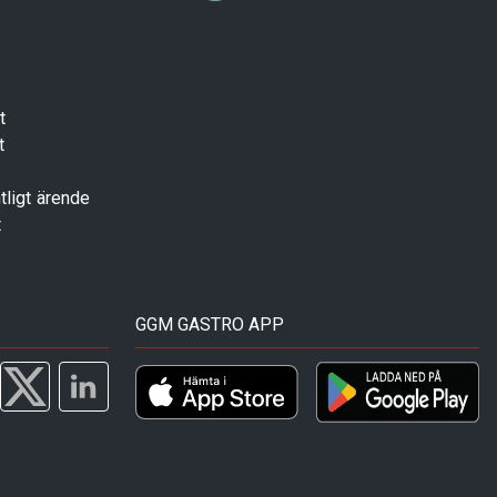
t
t
tligt ärende
t
GGM GASTRO APP