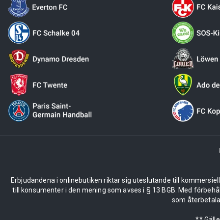
Erbjudandena i onlinebutiken riktar sig uteslutande till kommersiel
till konsumenter i den mening som avses i § 13 BGB. Med förbehå
som återbetalas
** Gäll