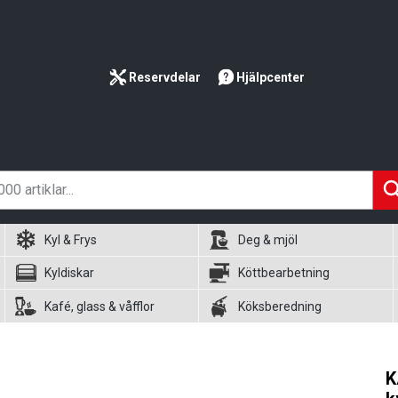
Reservdelar
Hjälpcenter
Kyl & Frys
Deg & mjöl
Kyldiskar
Köttbearbetning
Kafé, glass & våfflor
Köksberedning
K