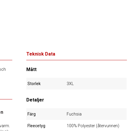
Teknisk Data
Mått
 och
Storlek
3XL
Detaljer
en
Färg
Fuchsia
 varm.
Fleecetyg
100% Polyester (återvunnen)