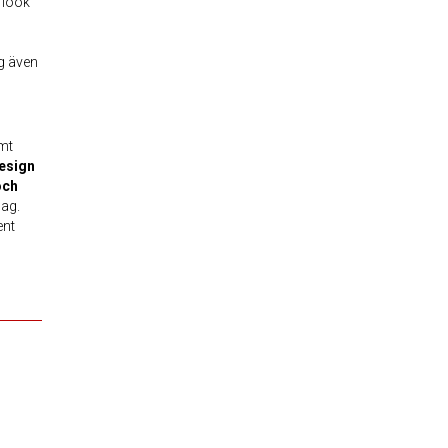
 look
ig även
amt
design
och
dag.
ent