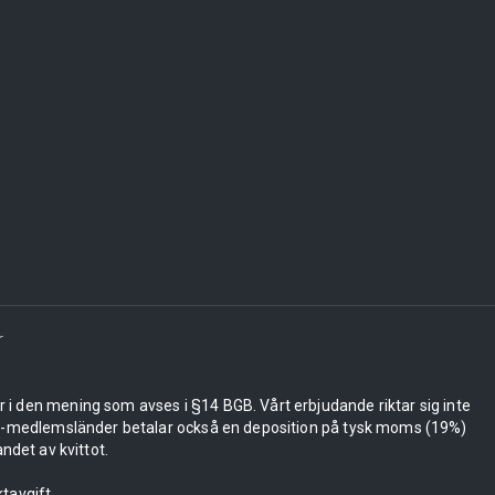
r
er i den mening som avses i §14 BGB. Vårt erbjudande riktar sig inte
 EU-medlemsländer betalar också en deposition på tysk moms (19%)
ndet av kvittot.
tavgift.