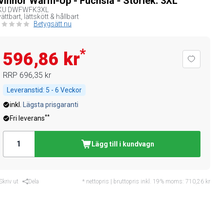
vinnor Warm-Up - Fuchsia - Storlek: 3XL
KU
DWFWFK3XL
ättbart, lättskött & hållbart
Betygsätt nu
*
596,86 kr
RRP
696,35 kr
Leveranstid:
5 - 6 Veckor
inkl.
Lägsta prisgaranti
**
Fri leverans
Lägg till i kundvagn
Skriv ut
Dela
* nettopris | bruttopris inkl. 19% moms:
710,26 kr