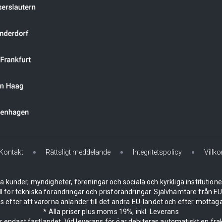
Kontakt
Rättsligt meddelande
Integritetspolicy
Villko
la kunder, myndigheter, föreningar och sociala och kyrkliga institution
ll för tekniska förändringar och prisförändringar. Självhämtare från
 efter att varorna anländer till det andra EU-landet och efter mottaga
* Alla priser plus moms 19%, inkl. Leverans
er endast fastlandet. Vid leverans för öar debiteras automatiskt en frak