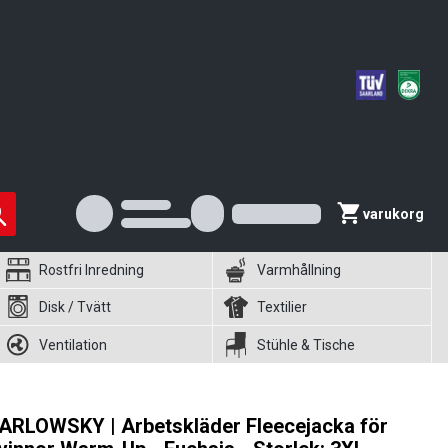
varukorg
Rostfri Inredning
Varmhållning
Disk / Tvätt
Textilier
Ventilation
Stühle & Tische
ARLOWSKY | Arbetskläder Fleecejacka för