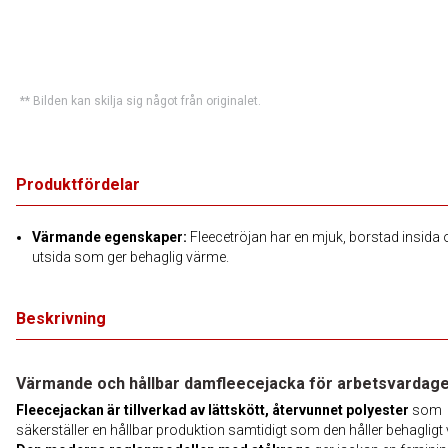
** Bilden kan skilja sig något från originalet.
Produktfördelar
Värmande egenskaper:
Fleecetröjan har en mjuk, borstad insida
utsida som ger behaglig värme.
Beskrivning
Värmande och hållbar damfleecejacka för arbetsvardag
Fleecejackan är tillverkad av lättskött, återvunnet polyester
som
säkerställer en hållbar produktion samtidigt som den håller behagligt