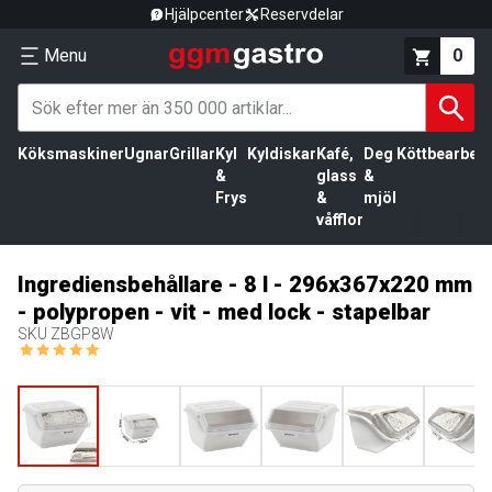
Hjälpcenter
Reservdelar
Menu
0
Köksmaskiner
Ugnar
Grillar
Kyl
Kyldiskar
Kafé,
Deg
Köttbearbetn
&
glass
&
Frys
&
mjöl
våfflor
Ingrediensbehållare - 8 l - 296x367x220 mm
- polypropen - vit - med lock - stapelbar
SKU
ZBGP8W