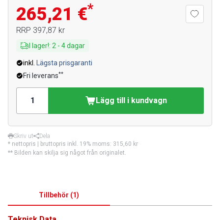
*
265,21 €
RRP
397,87 kr
I lager!
:
2
-
4
dagar
inkl.
Lägsta prisgaranti
**
Fri leverans
Lägg till i kundvagn
Skriv ut
Dela
* nettopris | bruttopris inkl. 19% moms:
315,60 kr
** Bilden kan skilja sig något från originalet.
Tillbehör
(
1
)
Teknisk Data