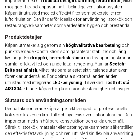
imponerar med sin
robusta design utan integrerad motor
, vilket
möjliggör flexibel anpassning till befintliga ventilationssystem.
Kåpan är utrustad med ett effektivt filter som säkerställer ren
luftcirkulation. Den är därför idealisk för användning i storkök och
restaurangverksamheter som värdesätter hygien och prestanda.
Produktdetaljer
Kåpan utmärker sig genom sin
högkvalitativa bearbetning
och
punktsvetsade konstruktion som garanterar stabilitet och lång
livslängd. En
droppfri, hermetisk ränna
med avtappningskranar
samlar effektivt fett och underlättar rengöring. Ytan är
Scotch-
Brite satinfinish
, vilket inte bara är estetiskt tilltalande utan även
förenklar underhållet. För optimala siktförhållanden är den
utrustad med integrerad
LED-belysning
. Tillverkad i
rostfritt stål
AISI 304
erbjuder kåpan hög korrosionsbeständighet och hygien.
Slutsats och användningsområden
Denna takmonterade kåpa är perfekt lämpad för professionella
kök som kräver en kraftfull och hygienisk ventilationslösning. Den
imponerar med sin hållbara konstruktion och enkla underhåll.
Särskilt i storkök, matsalar eller cateringverksamheter säkerställer
den effektiv fettavskiljning och ren luft. Med sin flexibla användning