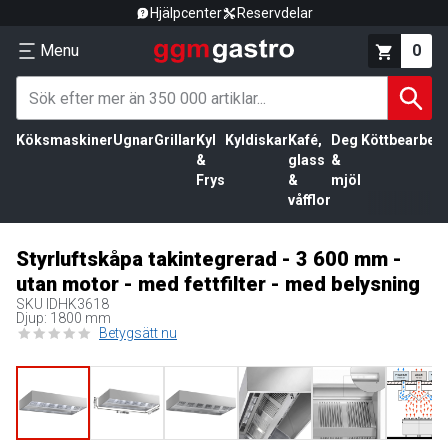
Hjälpcenter
Reservdelar
Menu
0
Köksmaskiner
Ugnar
Grillar
Kyl
Kyldiskar
Kafé,
Deg
Köttbearbetn
&
glass
&
Frys
&
mjöl
våfflor
Styrluftskåpa takintegrerad - 3 600 mm -
utan motor - med fettfilter - med belysning
SKU
IDHK3618
Djup: 1800 mm
Betygsätt nu