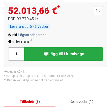
*
52.013,66 €
RRP
93 779,45 kr
Leveranstid:
5 - 6 Veckor
inkl.
Lägsta prisgaranti
**
Fri leverans
Lägg till i kundvagn
Skriv ut
Dela
* nettopris | bruttopris inkl. 19% moms:
61 896,26 kr
** Bilden kan skilja sig något från originalet.
Tillbehör
(
3
)
Reservdelar
(
1
)