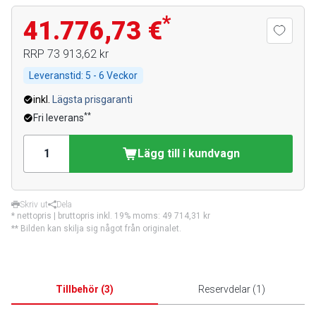
*
41.776,73 €
RRP
73 913,62 kr
Leveranstid:
5 - 6 Veckor
inkl.
Lägsta prisgaranti
**
Fri leverans
Lägg till i kundvagn
Skriv ut
Dela
* nettopris | bruttopris inkl. 19% moms:
49 714,31 kr
** Bilden kan skilja sig något från originalet.
Tillbehör
(
3
)
Reservdelar
(
1
)