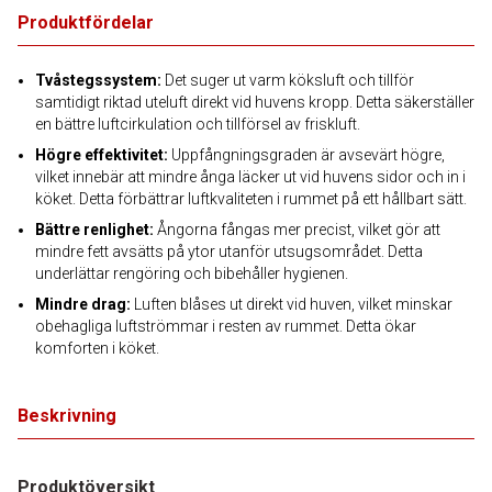
Produktfördelar
Tvåstegssystem:
Det suger ut varm köksluft och tillför
samtidigt riktad uteluft direkt vid huvens kropp. Detta säkerställer
en bättre luftcirkulation och tillförsel av friskluft.
Högre effektivitet:
Uppfångningsgraden är avsevärt högre,
vilket innebär att mindre ånga läcker ut vid huvens sidor och in i
köket. Detta förbättrar luftkvaliteten i rummet på ett hållbart sätt.
Bättre renlighet:
Ångorna fångas mer precist, vilket gör att
mindre fett avsätts på ytor utanför utsugsområdet. Detta
underlättar rengöring och bibehåller hygienen.
Mindre drag:
Luften blåses ut direkt vid huven, vilket minskar
obehagliga luftströmmar i resten av rummet. Detta ökar
komforten i köket.
Beskrivning
Produktöversikt