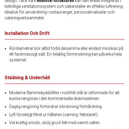
design. Tack vare
enblock-strukturen
kan den enkelt integreras i
befintliga ventilationssystem och säkerställer en effektiv luftrening.
Idealisk för användning i restauranger, personalmatsalar och
cateringverksamheter.
Installation Och Drift
Rördiametrar bör alltid förbli desamma eller endast minskas på
ett fackmässigt sätt. En felaktig förminskning kan påverka hela
systemet.
Städning & Underhåll
Moderna flammskyddsfilter i rostfritt stål är utformade för att
kunna rengöras i den kommersiella diskmaskinen.
Daglig rengöring förhindrar inbränning/förhårdning.
Lyft försiktigt filtret ur hållaren (varning: fettstänk!).
Vid kraftig smuts, skölj grovt fett med varmt vatten.