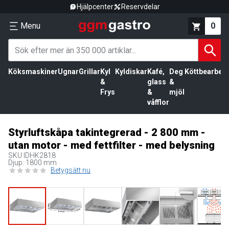
Hjälpcenter
Reservdelar
Menu
0
Köksmaskiner
Ugnar
Grillar
Kyl
Kyldiskar
Kafé,
Deg
Köttbearbetn
&
glass
&
Frys
&
mjöl
våfflor
Styrluftskåpa takintegrerad - 2 800 mm -
utan motor - med fettfilter - med belysning
SKU
IDHK2818
Djup: 1800 mm
Betygsätt nu