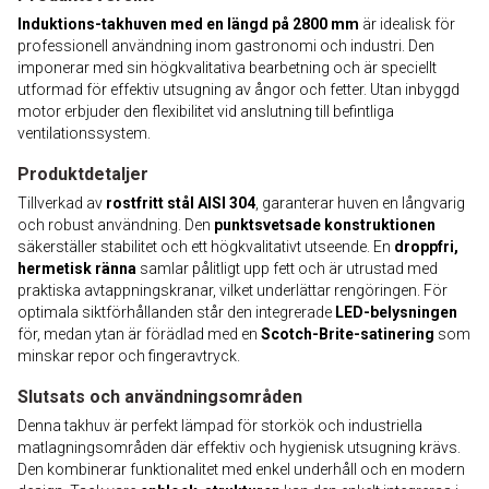
Induktions-takhuven med en längd på 2800 mm
är idealisk för
professionell användning inom gastronomi och industri. Den
imponerar med sin högkvalitativa bearbetning och är speciellt
utformad för effektiv utsugning av ångor och fetter. Utan inbyggd
motor erbjuder den flexibilitet vid anslutning till befintliga
ventilationssystem.
Produktdetaljer
Tillverkad av
rostfritt stål AISI 304
, garanterar huven en långvarig
och robust användning. Den
punktsvetsade konstruktionen
säkerställer stabilitet och ett högkvalitativt utseende. En
droppfri,
hermetisk ränna
samlar pålitligt upp fett och är utrustad med
praktiska avtappningskranar, vilket underlättar rengöringen. För
optimala siktförhållanden står den integrerade
LED-belysningen
för, medan ytan är förädlad med en
Scotch-Brite-satinering
som
minskar repor och fingeravtryck.
Slutsats och användningsområden
Denna takhuv är perfekt lämpad för storkök och industriella
matlagningsområden där effektiv och hygienisk utsugning krävs.
Den kombinerar funktionalitet med enkel underhåll och en modern