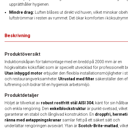
upprätthåller hygienen.
Mindre drag:
Luften blåses ut direkt vid huven, vilket minskar obe
luftströmmar i resten av rummet. Det ökar komforten i köksutrym
Beskrivning
Produktöversikt
Induktionskåpan för takmontage med en bredd på 2000 mm är en
högkvalitativ köksfläkt som är speciellt utvecklad för professionellt b
Utan inbyggd motor
erbjuder den flexibla installationsmöjligheter i 
och restaurangverksamheter.
Utrustad med filter
säkerställer den ef
luftrening och bidrar till en hygienisk arbetsmiljö.
Produktdetaljer
Höljet är tillverkat av
robust rostfritt stål AISI 304
, känt för sin hållba
och enkla rengöring. Den
enkelblockstruktur
är punkt-svetsad, vilket
garanterar en stabil och långlivad konstruktion. En
droppfri, hermet
ränna med avtappningskranar
samlar fett på ett säkert sätt och
underlättar rengöringen avsevärt. Ytan är
Scotch-Brite-mattad
, vilke