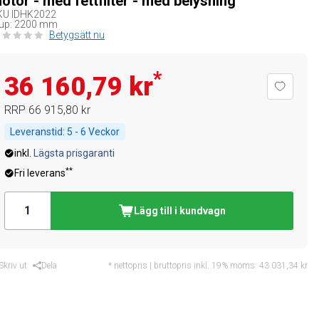
otor - med fettfilter - med belysning
KU
IDHK2022
jup: 2200 mm
Betygsätt nu
*
36 160,79 kr
RRP
66 915,80 kr
Leveranstid:
5 - 6 Veckor
inkl.
Lägsta prisgaranti
**
Fri leverans
Lägg till i kundvagn
Skriv ut
Dela
* nettopris | bruttopris inkl. 19% moms:
43 031,34 kr