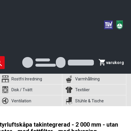
varukorg
Rostfri Inredning
Varmhållning
Disk / Tvätt
Textilier
Ventilation
Stühle & Tische
tyrluftskåpa takintegrerad - 2 000 mm - utan