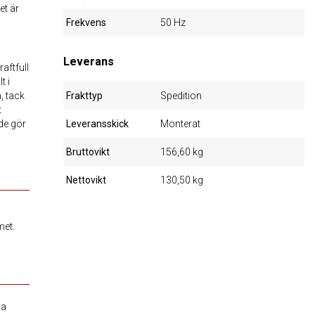
et är
Frekvens
50 Hz
Leverans
aftfull
t i
, tack
Frakttyp
Spedition
t
de gör
Leveransskick
Monterat
Bruttovikt
156,60 kg
Nettovikt
130,50 kg
met.
na