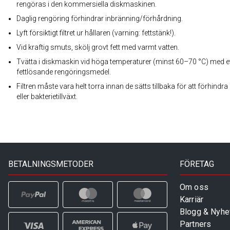
rengöras i den kommersiella diskmaskinen.
Daglig rengöring förhindrar inbränning/förhårdning.
Lyft försiktigt filtret ur hållaren (varning: fettstänk!).
Vid kraftig smuts, skölj grovt fett med varmt vatten.
Tvätta i diskmaskin vid höga temperaturer (minst 60–70 °C) med e
fettlösande rengöringsmedel.
Filtren måste vara helt torra innan de sätts tillbaka för att förhindr
eller bakterietillväxt.
BETALNINGSMETODER
FÖRETAG
Om oss
Karriär
Blogg & Nyhe
Partners