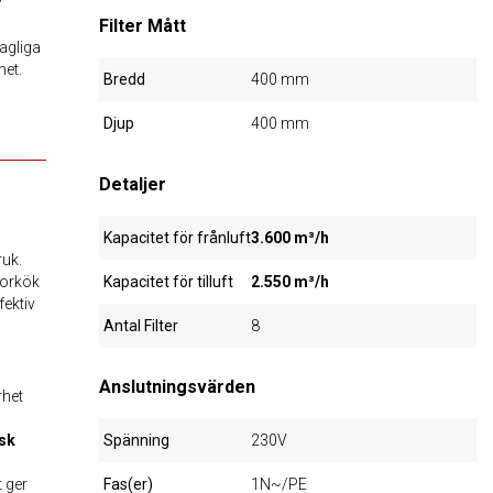
Filter Mått
hagliga
met.
Bredd
400 mm
Djup
400 mm
Detaljer
Kapacitet för frånluft
3.600 m³/h
ruk.
storkök
Kapacitet för tilluft
2.550 m³/h
fektiv
Antal Filter
8
Anslutningsvärden
rhet
isk
Spänning
230V
t ger
Fas(er)
1N~/PE