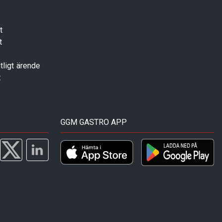
t
t
tligt ärende
t
GGM GASTRO APP