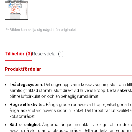
** Bilden kan skilja sig något från originalet.
Tillbehör
(
3
)
Reservdelar
(
1
)
Produktfördelar
Tvåstegssystem:
Det suger upp varm köksavsugningsluft och till
samtidigt riktad utomhusluft direkt vid huvens kropp. Detta säkerstä
bättre luftcirkulation och en behaglig rumsklimat.
Högre effektivitet:
Fångstgraden är avsevärt högre, vilket gör att 
ånga läcker ut vid huvens sidor in i köket. Det förbättrar luftkvalitete
köksområdet.
Bättre renlighet:
Ångorna fångas mer riktat, vilket gör att mindre fe
avsätts på ytor utanför utsugsområdet. Detta underlättar rengörin