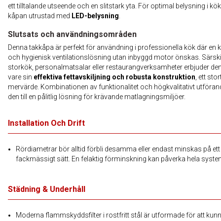
ett tilltalande utseende och en slitstark yta. För optimal belysning i kök
kåpan utrustad med
LED-belysning
.
Slutsats och användningsområden
Denna takkåpa är perfekt för användning i professionella kök där en kr
och hygienisk ventilationslösning utan inbyggd motor önskas. Särskil
storkök, personalmatsalar eller restaurangverksamheter erbjuder den
vare sin
effektiva fettavskiljning och robusta konstruktion
, ett stor
mervärde. Kombinationen av funktionalitet och högkvalitativt utföran
den till en pålitlig lösning för krävande matlagningsmiljöer.
Installation Och Drift
Rördiametrar bör alltid förbli desamma eller endast minskas på ett
fackmässigt sätt. En felaktig förminskning kan påverka hela syste
Städning & Underhåll
Moderna flammskyddsfilter i rostfritt stål är utformade för att kun