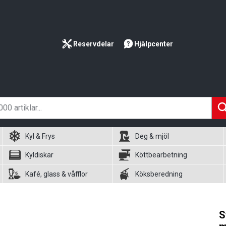
Reservdelar
Hjälpcenter
Kyl & Frys
Deg & mjöl
Kyldiskar
Köttbearbetning
Kafé, glass & våfflor
Köksberedning
S