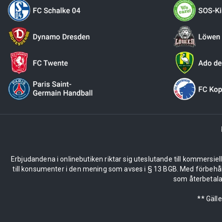
Erbjudandena i onlinebutiken riktar sig uteslutande till kommersiel
till konsumenter i den mening som avses i § 13 BGB. Med förbehå
som återbetalas
** Gäll