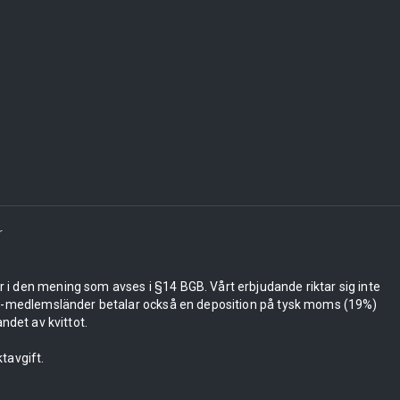
r
er i den mening som avses i §14 BGB. Vårt erbjudande riktar sig inte
 EU-medlemsländer betalar också en deposition på tysk moms (19%)
ndet av kvittot.
tavgift.