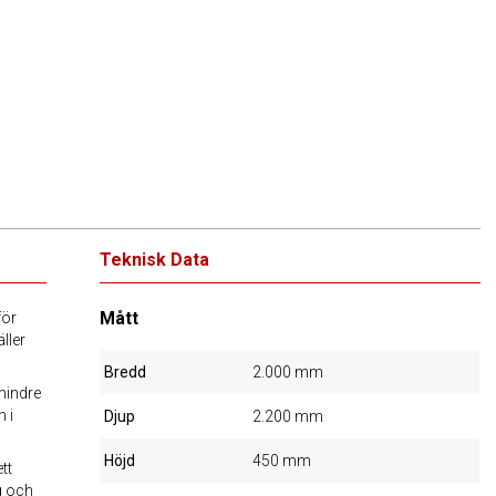
Teknisk Data
Mått
för
ller
Bredd
2.000 mm
mindre
n i
Djup
2.200 mm
Höjd
450 mm
tt
g och