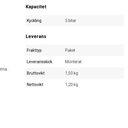
Kapacitet
Kyckling
5 bitar
Leverans
Frakttyp
Paket
Leveransskick
Monterat
erna.
Bruttovikt
1,50 kg
Nettovikt
1,20 kg