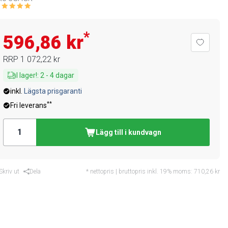
*
596,86 kr
RRP
1 072,22 kr
I lager!
:
2
-
4
dagar
inkl.
Lägsta prisgaranti
**
Fri leverans
Lägg till i kundvagn
Skriv ut
Dela
* nettopris | bruttopris inkl. 19% moms:
710,26 kr