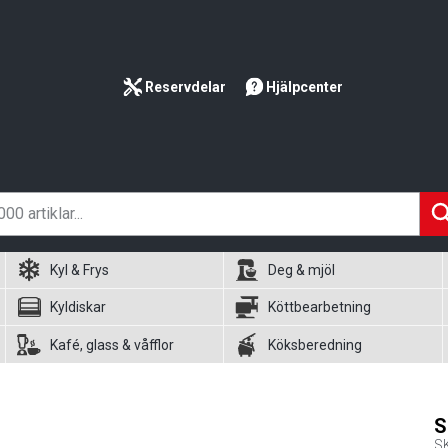
Reservdelar
Hjälpcenter
Kyl & Frys
Deg & mjöl
Kyldiskar
Köttbearbetning
Kafé, glass & våfflor
Köksberedning
S
S