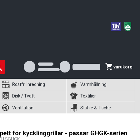
varukorg
Rostfri Inredning
Varmhållning
Disk / Tvätt
Textilier
Ventilation
Stühle & Tische
pett för kycklinggrillar - passar GHGK-serien
KU
SGHGK