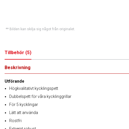
** Bilden kan skilja sig något från originalet.
Tillbehör
(
5
)
Beskrivning
Utförande
Högkvalitativt kycklingspett
Dubbelspett för våra kycklinggrillar
För 5 kycklingar
Lätt att använda
Rostfri
Extremt robust