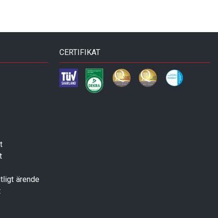
CERTIFIKAT
t
t
tligt ärende
t