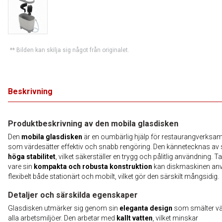
** Bilden kan skilja sig något från originalet.
Beskrivning
Produktbeskrivning av den mobila glasdisken
Den
mobila glasdisken
är en oumbärlig hjälp för restaurangverksa
som värdesätter effektiv och snabb rengöring. Den kännetecknas av 
höga stabilitet
, vilket säkerställer en trygg och pålitlig användning. T
vare sin
kompakta och robusta konstruktion
kan diskmaskinen an
flexibelt både stationärt och mobilt, vilket gör den särskilt mångsidig.
Detaljer och särskilda egenskaper
Glasdisken utmärker sig genom sin
eleganta design
som smälter väl 
alla arbetsmiljöer. Den arbetar med
kallt vatten
, vilket minskar