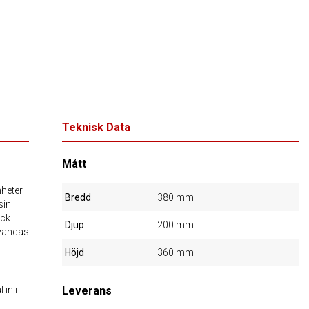
Teknisk Data
Mått
mheter
Bredd
380 mm
sin
ack
Djup
200 mm
vändas
Höjd
360 mm
in i
Leverans