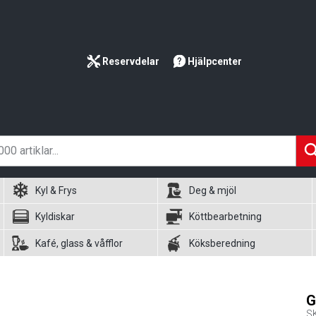
Reservdelar
Hjälpcenter
Kyl & Frys
Deg & mjöl
Kyldiskar
Köttbearbetning
Kafé, glass & våfflor
Köksberedning
G
S