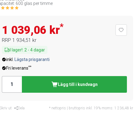
pacitet: 600 glas per timme
*
1 039,06 kr
RRP
1 934,51 kr
I lager!
:
2
-
4
dagar
inkl.
Lägsta prisgaranti
**
Fri leverans
Lägg till i kundvagn
Skriv ut
Dela
* nettopris | bruttopris inkl. 19% moms:
1 236,48 kr