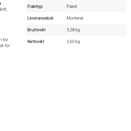
v
Frakttyp
Paket
ift,
Leveransskick
Monterat
Bruttovikt
3,28 kg
n för
Nettovikt
2,60 kg
sk för