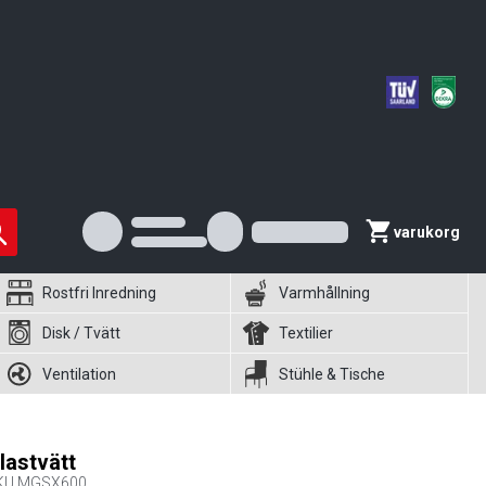
varukorg
Rostfri Inredning
Varmhållning
Disk / Tvätt
Textilier
Ventilation
Stühle & Tische
lastvätt
KU
MGSX600