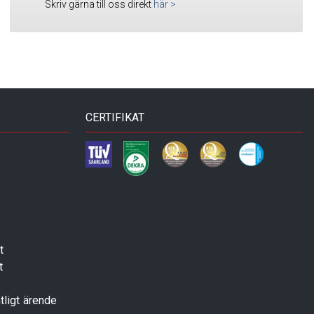
Skriv gärna till oss direkt
här
>
CERTIFIKAT
t
t
tligt ärende