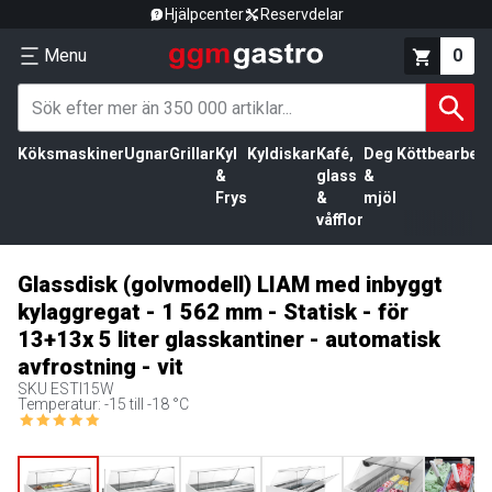
Hjälpcenter
Reservdelar
Menu
0
Köksmaskiner
Ugnar
Grillar
Kyl
Kyldiskar
Kafé,
Deg
Köttbearbetn
&
glass
&
Frys
&
mjöl
våfflor
Glassdisk (golvmodell) LIAM med inbyggt
kylaggregat - 1 562 mm - Statisk - för
13+13x 5 liter glasskantiner - automatisk
avfrostning - vit
SKU
ESTI15W
Temperatur: -15 till -18 °C