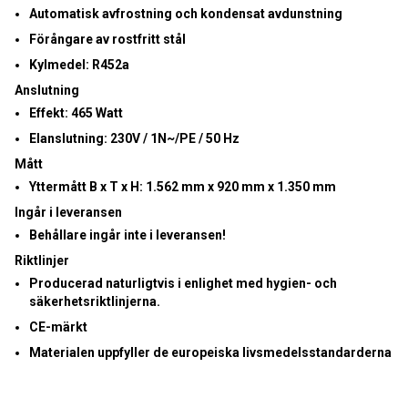
Automatisk avfrostning och kondensat avdunstning
Förångare av rostfritt stål
Kylmedel: R452a
Anslutning
Effekt:
465 Watt
Elanslutning:
230V / 1N~/PE / 50 Hz
Mått
Yttermått B x T x H:
1.562 mm x 920 mm x 1.350 mm
Ingår i leveransen
Behållare ingår inte i leveransen!
Riktlinjer
Producerad naturligtvis i enlighet med hygien- och
säkerhetsriktlinjerna.
CE-märkt
Materialen uppfyller de europeiska livsmedelsstandarderna