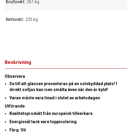
Bruttovikt
261 kg
Nettovikt
235 kg
Beskrivning
Observera
Se till att glassen presenteras på en solskyddad plats! I
direkt solljus kan isen smälta även när den är kyld!
Varan måste vara tinad i slutet av arbetsdagen
.
Utförande
Kvalitetsprodukt från europeisk tillverkare
Energisnål tack vare
toppisolering
Färg: Vit