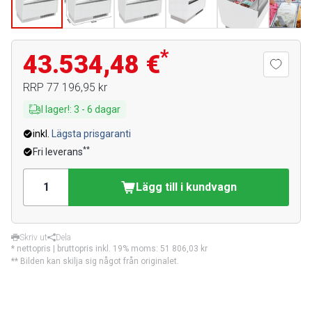
*
43.534,48 €
RRP
77 196,95 kr
I lager!
:
3
-
6
dagar
inkl.
Lägsta prisgaranti
**
Fri leverans
Lägg till i kundvagn
Skriv ut
Dela
* nettopris | bruttopris inkl. 19% moms:
51 806,03 kr
** Bilden kan skilja sig något från originalet.