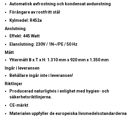
Automatisk avfrostning och kondensat avdunstning
Förångare av rostfritt stål
Kylmedel: R452a
Anslutning
Effekt:
445 Watt
Elanslutning:
230V / 1N~/PE / 50 Hz
Mått
Yttermått B x T x H:
1.310 mm x 920 mm x 1.350 mm
Ingår i leveransen
Behållare ingår inte i leveransen!
Riktlinjer
Producerad naturligtvis i enlighet med hygien- och
säkerhetsriktlinjerna.
CE-märkt
Materialen uppfyller de europeiska livsmedelsstandarderna