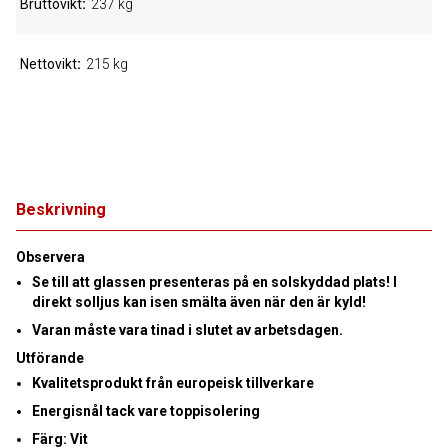
Bruttovikt
237 kg
Nettovikt
215 kg
Beskrivning
Observera
Se till att glassen presenteras på en solskyddad plats! I
direkt solljus kan isen smälta även när den är kyld!
Varan måste vara tinad i slutet av arbetsdagen
.
Utförande
Kvalitetsprodukt från europeisk tillverkare
Energisnål tack vare
toppisolering
Färg: Vit