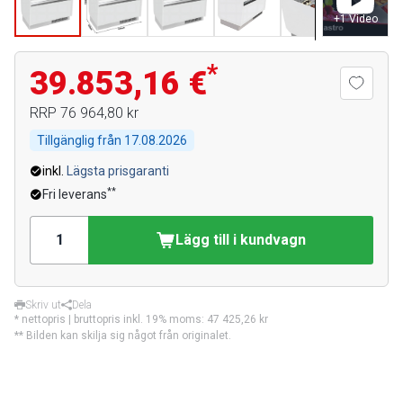
+
1
Video
*
39.853,16 €
RRP
76 964,80 kr
Tillgänglig från
17.08.2026
inkl.
Lägsta prisgaranti
**
Fri leverans
Lägg till i kundvagn
Skriv ut
Dela
* nettopris | bruttopris inkl. 19% moms:
47 425,26 kr
** Bilden kan skilja sig något från originalet.