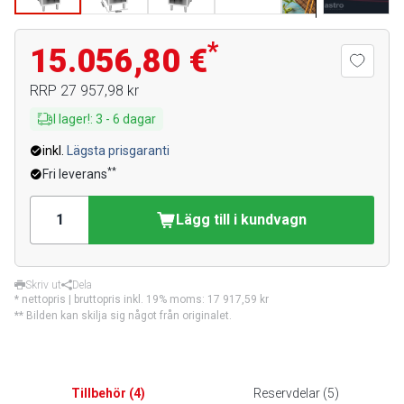
*
15.056,80 €
RRP
27 957,98 kr
I lager!
:
3
-
6
dagar
inkl.
Lägsta prisgaranti
**
Fri leverans
Lägg till i kundvagn
Skriv ut
Dela
* nettopris | bruttopris inkl. 19% moms:
17 917,59 kr
** Bilden kan skilja sig något från originalet.
Tillbehör
(
4
)
Reservdelar
(
5
)