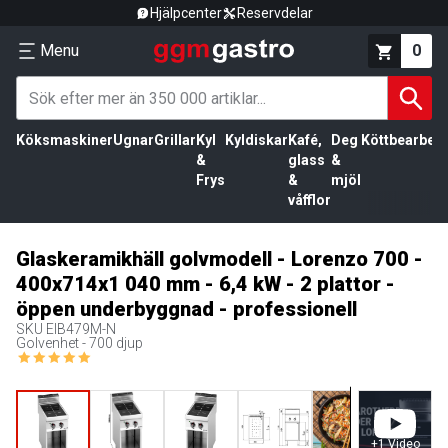
Hjälpcenter
Reservdelar
Menu
0
Köksmaskiner
Ugnar
Grillar
Kyl
Kyldiskar
Kafé,
Deg
Köttbearbetn
&
glass
&
Frys
&
mjöl
våfflor
Glaskeramikhäll golvmodell - Lorenzo 700 -
400x714x1 040 mm - 6,4 kW - 2 plattor -
öppen underbyggnad - professionell
SKU
EIB479M-N
Golvenhet - 700 djup
+
1
Video