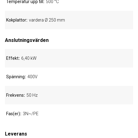
Temperatur upp till
500 °C
Kokplattor
vardera Ø 250 mm
Anslutningsvärden
Effekt
6,40 kW
Spänning
400V
Frekvens
50 Hz
Fas(er)
3N~/PE
Leverans