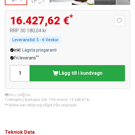
*
16.427,62 €
RRP
30 180,04 kr
Leveranstid:
5 - 6 Veckor
inkl.
Lägsta prisgaranti
**
Fri leverans
Lägg till i kundvagn
Skriv ut
Dela
* nettopris | bruttopris inkl. 19% moms:
19 548,87 kr
** Bilden kan skilja sig något från originalet.
Teknisk Data