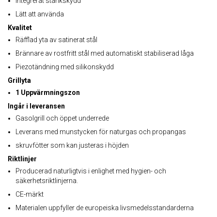
Integrerat stänkskydd
Lätt att använda
Kvalitet
Räfflad yta av satinerat stål
Brännare av rostfritt stål med automatiskt stabiliserad låga
Piezotändning med silikonskydd
Grillyta
1 Uppvärmningszon
Ingår i leveransen
Gasolgrill och öppet underrede
Leverans med munstycken för naturgas och propangas
skruvfötter som kan justeras i höjden
Riktlinjer
Producerad naturligtvis i enlighet med hygien- och
säkerhetsriktlinjerna.
CE-märkt
Materialen uppfyller de europeiska livsmedelsstandarderna