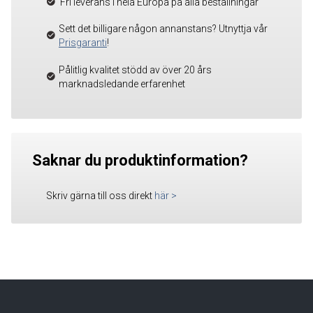
Fri leverans i hela Europa på alla beställningar
Sett det billigare någon annanstans? Utnyttja vår
Prisgaranti
!
Pålitlig kvalitet stödd av över 20 års
marknadsledande erfarenhet
Saknar du produktinformation?
Skriv gärna till oss direkt
här
>