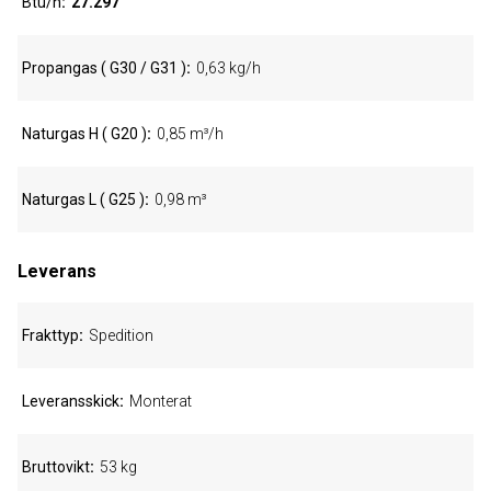
Btu/h
27.297
Propangas ( G30 / G31 )
0,63 kg/h
Naturgas H ( G20 )
0,85 m³/h
Naturgas L ( G25 )
0,98 m³
Leverans
Frakttyp
Spedition
Leveransskick
Monterat
Bruttovikt
53 kg