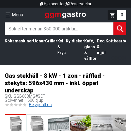
Hjälpcenter
Reservdelar
Menu
0
Köksmaskiner
Ugnar
Grillar
Kyl
Kyldiskar
Kafé,
Deg
Köttbearbetn
&
glass
&
Frys
&
mjöl
våfflor
Gas stekhäll - 8 kW - 1 zon - räfflad -
stekyta: 596x430 mm - inkl. öppet
underskåp
SKU
GGB663MG#SET
Golvenhet – 600 djup
Betygsätt nu