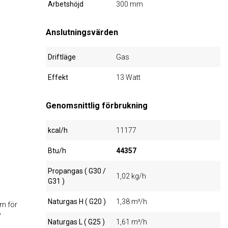
Arbetshöjd
300 mm
Anslutningsvärden
Driftläge
Gas
Effekt
13 Watt
Genomsnittlig förbrukning
kcal/h
11177
Btu/h
44357
Propangas ( G30 /
1,02 kg/h
G31 )
Naturgas H ( G20 )
1,38 m³/h
em för
v
Naturgas L ( G25 )
1,61 m³/h