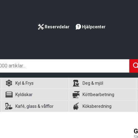
Reservdelar
Hjälpcenter
Kyl & Frys
Deg & mjöl
Kyldiskar
Köttbearbetning
Kafé, glass & våfflor
Köksberedning
G
S