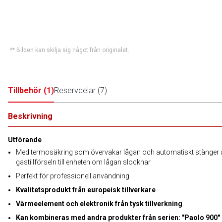
** Bilden kan skilja sig något från originalet.
Tillbehör
(
1
)
Reservdelar
(
7
)
Beskrivning
Utförande
Med termosäkring som övervakar lågan och automatiskt stänger 
gastillförseln till enheten om lågan slocknar
Perfekt för professionell användning
Kvalitetsprodukt från europeisk tillverkare
Värmeelement och elektronik från tysk tillverkning
.
Kan kombineras med andra produkter från serien: "Paolo 900"