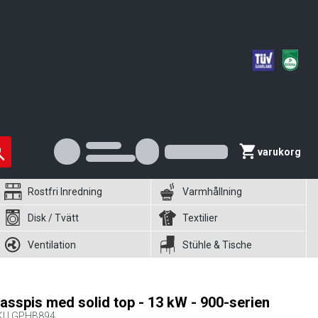
varukorg
Rostfri Inredning
Varmhållning
Disk / Tvätt
Textilier
Ventilation
Stühle & Tische
asspis med solid top - 13 kW - 900-serien
KU
GPHB894