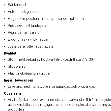
Bänkmodell
Automatisk gasspärr
Högsta temperatur i mitten, sjunkande mot kanten
Piezoelektriskt tändsystem
Reglerbar temperatur
Ergonomiska vridknappar
Justerbara fötter i rostfritt stål
Kvalitet
Stomme tillverkad av högkvalitativt Rostfritt stål AISI 304
Slippolerad
Plåt för glödgning av gjutjärn
Ingår i leveransen
Leverans med munstycken för naturgas och propangas
Observera
Vi vill påpeka att det rekommenderas att använda ett frånluftssyst
att säkerställa bästa möjliga prestanda och optimal användning a
produkten.