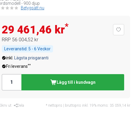
rdsmodell - 900 djup
Betygsätt nu
*
29 461,46 kr
RRP
56 004,52 kr
Leveranstid:
5 - 6 Veckor
inkl.
Lägsta prisgaranti
**
Fri leverans
Lägg till i kundvagn
Skriv ut
Dela
* nettopris | bruttopris inkl. 19% moms:
35 059,14 kr