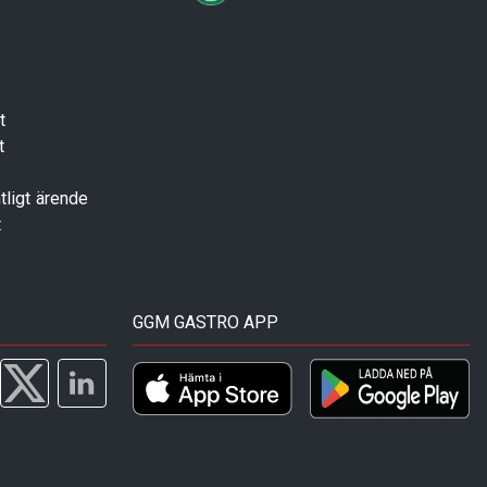
t
t
tligt ärende
t
GGM GASTRO APP