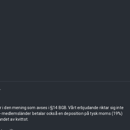
r
er i den mening som avses i §14 BGB. Vårt erbjudande riktar sig inte
 EU-medlemsländer betalar också en deposition på tysk moms (19%)
ndet av kvittot.