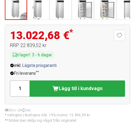
*
13.022,68 €
RRP
22 839,52 kr
I lager!
:
3
-
6
dagar
inkl.
Lägsta prisgaranti
**
Fri leverans
Lägg till i kundvagn
Skriv ut
Dela
* nettopris | bruttopris inkl. 19% moms:
15 496,99 kr
** Bilden kan skilja sig något från originalet.