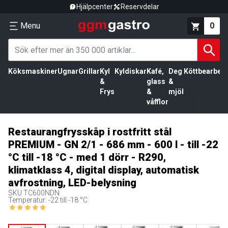
Hjälpcenter
Reservdelar
Menu
0
Köksmaskiner
Ugnar
Grillar
Kyl
Kyldiskar
Kafé,
Deg
Köttbearbetn
&
glass
&
Frys
&
mjöl
våfflor
Restaurangfrysskåp i rostfritt stål
PREMIUM - GN 2/1 - 686 mm - 600 l - till -22
°C till -18 °C - med 1 dörr - R290,
klimatklass 4, digital display, automatisk
avfrostning, LED-belysning
SKU
TC600NDN
Temperatur: -22 till -18 °C