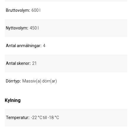
Bruttovolym
600 l
Nyttovolym
450 l
Antal anmälningar
4
Antal skenor
21
Dörrtyp
Massiv(a) dörr(ar)
Kylning
Temperatur
-22 °C till -18 °C