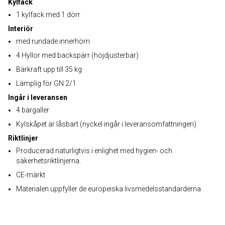
Kylfack
1 kylfack med 1 dörr
Interiör
med rundade innerhörn
4 Hyllor med backspärr (höjdjusterbar)
Bärkraft upp till 35 kg
Lämplig för GN 2/1
Ingår i leveransen
4 bärgaller
Kylskåpet är låsbart (nyckel ingår i leveransomfattningen)
Riktlinjer
Producerad naturligtvis i enlighet med hygien- och
säkerhetsriktlinjerna.
CE-märkt
Materialen uppfyller de europeiska livsmedelsstandarderna