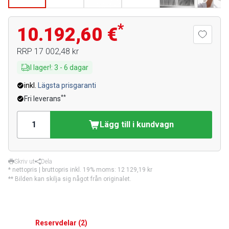
*
10.192,60 €
RRP
17 002,48 kr
I lager!
:
3
-
6
dagar
inkl.
Lägsta prisgaranti
**
Fri leverans
Lägg till i kundvagn
Skriv ut
Dela
* nettopris | bruttopris inkl. 19% moms:
12 129,19 kr
** Bilden kan skilja sig något från originalet.
Reservdelar
(
2
)