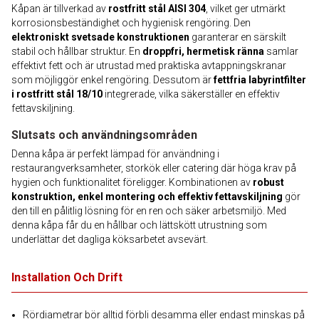
Kåpan är tillverkad av
rostfritt stål AISI 304
, vilket ger utmärkt
korrosionsbeständighet och hygienisk rengöring. Den
elektroniskt svetsade konstruktionen
garanterar en särskilt
stabil och hållbar struktur. En
droppfri, hermetisk ränna
samlar
effektivt fett och är utrustad med praktiska avtappningskranar
som möjliggör enkel rengöring. Dessutom är
fettfria labyrintfilter
i rostfritt stål 18/10
integrerade, vilka säkerställer en effektiv
fettavskiljning.
Slutsats och användningsområden
Denna kåpa är perfekt lämpad för användning i
restaurangverksamheter, storkök eller catering där höga krav på
hygien och funktionalitet föreligger. Kombinationen av
robust
konstruktion, enkel montering och effektiv fettavskiljning
gör
den till en pålitlig lösning för en ren och säker arbetsmiljö. Med
denna kåpa får du en hållbar och lättskött utrustning som
underlättar det dagliga köksarbetet avsevärt.
Installation Och Drift
Rördiametrar bör alltid förbli desamma eller endast minskas på