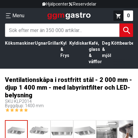
Hjälpcenter
Reservdelar
Menu
0
Köksmaskiner
Ugnar
Grillar
Kyl
Kyldiskar
Kafé,
Deg
Köttbearbetn
&
glass
&
Frys
&
mjöl
våfflor
Ventilationskåpa i rostfritt stål - 2 000 mm -
djup 1 400 mm - med labyrintfilter och LED-
belysning
SKU
KLP2014
Byggdjup: 1400 mm