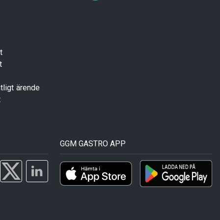
t
t
tligt ärende
t
GGM GASTRO APP