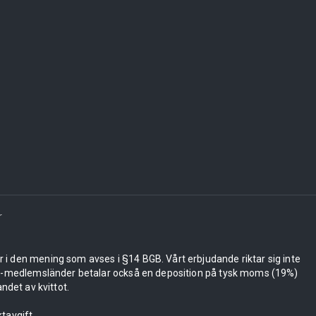
r
er i den mening som avses i §14 BGB. Vårt erbjudande riktar sig inte
 EU-medlemsländer betalar också en deposition på tysk moms (19%)
ndet av kvittot.
tavgift.