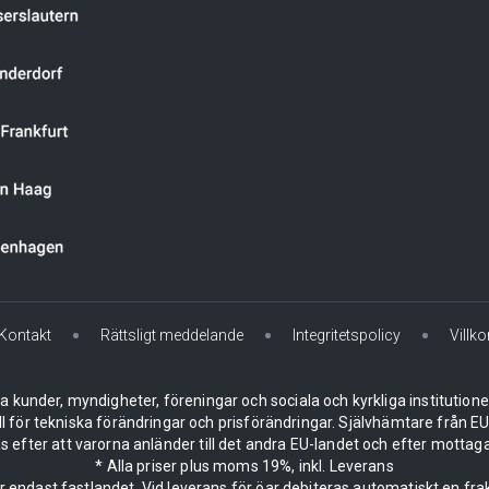
Kontakt
Rättsligt meddelande
Integritetspolicy
Villko
la kunder, myndigheter, föreningar och sociala och kyrkliga institution
ll för tekniska förändringar och prisförändringar. Självhämtare från
 efter att varorna anländer till det andra EU-landet och efter mottaga
* Alla priser plus moms 19%, inkl. Leverans
er endast fastlandet. Vid leverans för öar debiteras automatiskt en frak