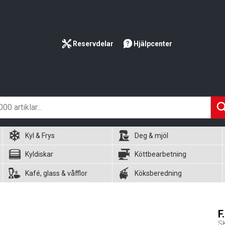
Reservdelar
Hjälpcenter
Kyl & Frys
Deg & mjöl
Kyldiskar
Köttbearbetning
Kafé, glass & våfflor
Köksberedning
F
S