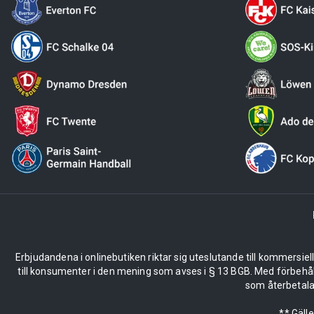
Erbjudandena i onlinebutiken riktar sig uteslutande till kommersiel
till konsumenter i den mening som avses i § 13 BGB. Med förbehå
som återbetalas
** Gäll