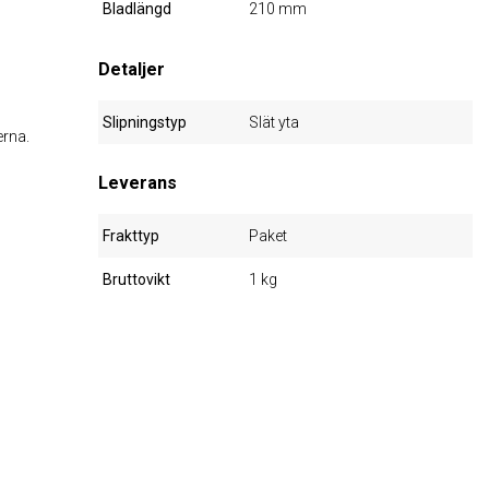
Bladlängd
210 mm
Detaljer
Slipningstyp
Slät yta
erna.
Leverans
Frakttyp
Paket
Bruttovikt
1 kg