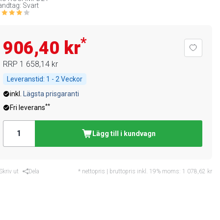
ndtag: Svart
*
906,40 kr
RRP
1 658,14 kr
Leveranstid:
1 - 2 Veckor
inkl.
Lägsta prisgaranti
**
Fri leverans
Lägg till i kundvagn
Skriv ut
Dela
* nettopris | bruttopris inkl. 19% moms:
1 078,62 kr