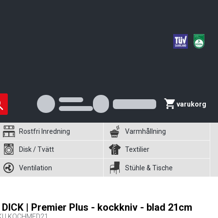
varukorg
Rostfri Inredning
Varmhållning
Disk / Tvätt
Textilier
Ventilation
Stühle & Tische
. DICK | Premier Plus - kockkniv - blad 21cm
KU
KOCHMFD21