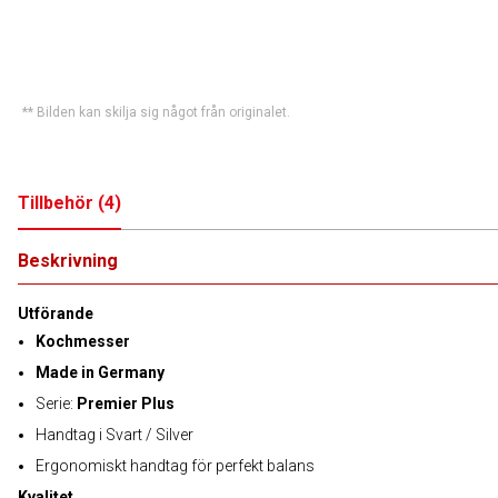
** Bilden kan skilja sig något från originalet.
Tillbehör
(
4
)
Beskrivning
Utförande
Kochmesser
Made in Germany
Serie:
Premier Plus
Handtag i Svart / Silver
Ergonomiskt handtag för perfekt balans
Kvalitet