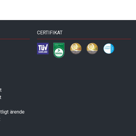
CERTIFIKAT
t
t
tligt ärende
t