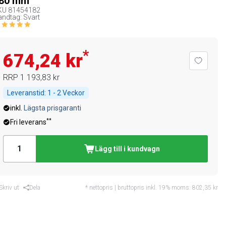
80 mm
KU
81454182
ndtag: Svart
*
674,24 kr
RRP
1 193,83 kr
Leveranstid:
1 - 2 Veckor
inkl.
Lägsta prisgaranti
**
Fri leverans
Lägg till i kundvagn
Skriv ut
Dela
* nettopris | bruttopris inkl. 19% moms:
802,35 kr