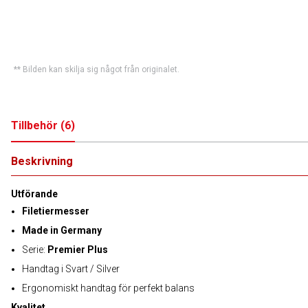
** Bilden kan skilja sig något från originalet.
Tillbehör
(
6
)
Beskrivning
Utförande
Filetiermesser
Made in Germany
Serie:
Premier Plus
Handtag i Svart / Silver
Ergonomiskt handtag för perfekt balans
Kvalitet