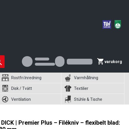
varukorg
Rostfri Inredning
Varmhållning
Disk / Tvätt
Textilier
Ventilation
Stühle & Tische
. DICK | Premier Plus – Filékniv – flexibelt blad: