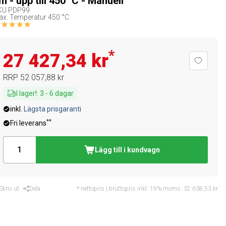
m - upp till 450 °C - Manuell
KU
PDP99
x. Temperatur 450 °C
*
27 427,34 kr
RRP
52 057,88 kr
I lager!
:
3
-
6
dagar
inkl.
Lägsta prisgaranti
**
Fri leverans
Lägg till i kundvagn
Skriv ut
Dela
* nettopris | bruttopris inkl. 19% moms:
32 638,53 kr