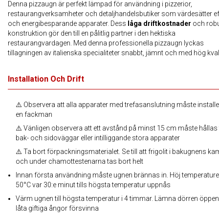
Denna pizzaugn är perfekt lämpad för användning i pizzerior,
restaurangverksamheter och detaljhandelsbutiker som värdesätter ef
och energibesparande apparater. Dess
låga driftkostnader
och rob
konstruktion gör den till en pålitlig partner i den hektiska
restaurangvardagen. Med denna professionella pizzaugn lyckas
tillagningen av italienska specialiteter snabbt, jämnt och med hög kvali
Installation Och Drift
⚠️ Observera att alla apparater med trefasanslutning måste install
en fackman
⚠️ Vänligen observera att ett avstånd på minst 15 cm måste hållas t
bak- och sidoväggar eller intilliggande stora apparater
⚠️ Ta bort förpackningsmaterialet. Se till att frigolit i bakugnens 
och under chamottestenarna tas bort helt
Innan första användning måste ugnen brännas in. Höj temperatur
50°C var 30:e minut tills högsta temperatur uppnås
Värm ugnen till högsta temperatur i 4 timmar. Lämna dörren öppen 
låta giftiga ångor försvinna