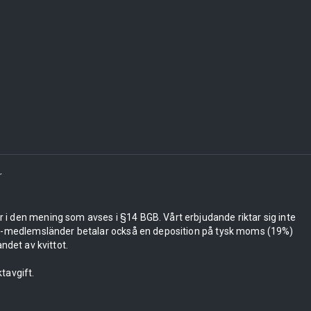
r
er i den mening som avses i §14 BGB. Vårt erbjudande riktar sig inte
 EU-medlemsländer betalar också en deposition på tysk moms (19%)
ndet av kvittot.
tavgift.