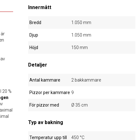
Innermått
Bredd
1.050 mm
är
Djup
1.050 mm
Den
Höjd
150 mm
 av
Detaljer
Antal kammare
2 bakkammare
l 20 %
Pizzor per kammare
9
ngen
av
För pizzor med
Ø 35 cm
ximal
timal
Typ av bakning
Temperatur upp till
450 °C