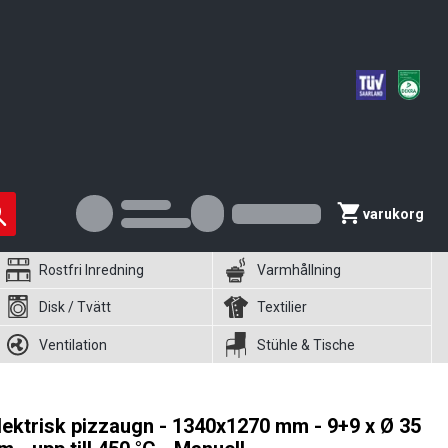
varukorg
Rostfri Inredning
Varmhållning
Disk / Tvätt
Textilier
Ventilation
Stühle & Tische
lektrisk pizzaugn - 1340x1270 mm - 9+9 x Ø 35