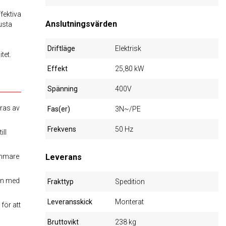
fektiva
Anslutningsvärden
usta
Driftläge
Elektrisk
tet.
Effekt
25,80 kW
Spänning
400V
eras av
Fas(er)
3N~/PE
Frekvens
50 Hz
ill
kammare
Leverans
en med
Frakttyp
Spedition
Leveransskick
Monterat
för att
Bruttovikt
238 kg