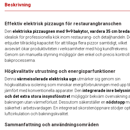
Beskrivning
Effektiv elektrisk pizzaugn för restaurangbranschen
Den
elektriska pizzaugnen med 9+9 bakytor, vardera 35 cm breda
idealisk för professionella kök inom restaurang- och detaljhandeln. 
erbjuder tillräcklig kapacitet för att tillaga flera pizzor samtidigt, vilket
avsevärt ökar produktiviteten i verksamheter med hög kundfrekvens.
Genom sin manuella styrning möjliggör den enkel och precis kontroll
bakprocesserna.
Högkvalitativ utrustning och energisparfunktioner
Denna
värmeisolerade elektriska ugn
utmärker sig genom sin
högkvalitativa isolering som minskar energiförbrukningen med upp til
jämfört med konventionella apparater. Den
integrerade inre belysni
och det extra stora insynsfönstret
möjliggör bekväm övervakning 
bakningen utan värmeförlust. Dessutom säkerställer en
nödstopp
ma
säkerhet i arbetsvardagen. En integrerad skorstenöppnare stödjer op
luftcirkulation och bakningskvalitet.
Sammanfattning och användningsområden