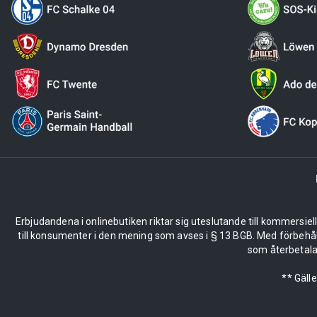
Erbjudandena i onlinebutiken riktar sig uteslutande till kommersiel
till konsumenter i den mening som avses i § 13 BGB. Med förbehå
som återbetalas
** Gäll