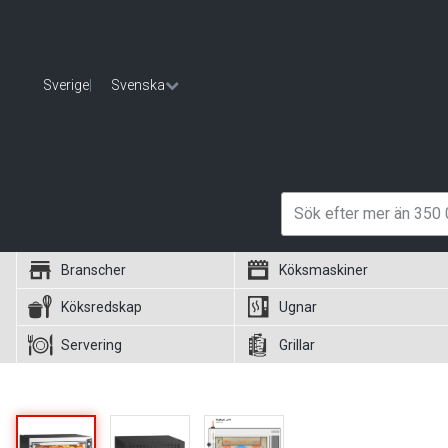
Sverige
|
Svenska
Branscher
Köksmaskiner
Köksredskap
Ugnar
Servering
Grillar