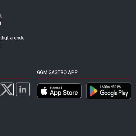
t
t
tligt ärende
t
GGM GASTRO APP