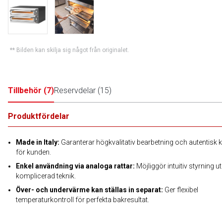
** Bilden kan skilja sig något från originalet.
Tillbehör
(
7
)
Reservdelar
(
15
)
Produktfördelar
Made in Italy:
Garanterar högkvalitativ bearbetning och autentisk kv
för kunden.
Enkel användning via analoga rattar:
Möjliggör intuitiv styrning u
komplicerad teknik.
Över- och undervärme kan ställas in separat:
Ger flexibel
temperaturkontroll för perfekta bakresultat.