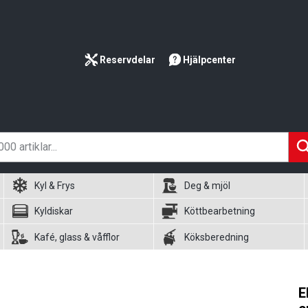
Reservdelar
Hjälpcenter
Kyl & Frys
Deg & mjöl
Kyldiskar
Köttbearbetning
Kafé, glass & våfflor
Köksberedning
E