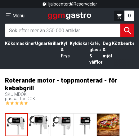
Hjälpcenter
Reservdelar
Menu
0
Köksmaskiner
Ugnar
Grillar
Kyl
Kyldiskar
Kafé,
Deg
Köttbearbetn
&
glass
&
Frys
&
mjöl
våfflor
Roterande motor - toppmonterad - för
kebabgrill
SKU
MDOK
passar för DOK