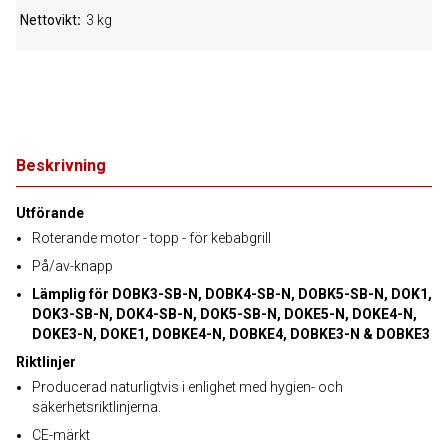
Nettovikt
3 kg
Beskrivning
Utförande
Roterande motor - topp - för kebabgrill
På/av-knapp
Lämplig för DOBK3-SB-N, DOBK4-SB-N, DOBK5-SB-N, DOK1,
DOK3-SB-N, DOK4-SB-N, DOK5-SB-N, DOKE5-N, DOKE4-N,
DOKE3-N, DOKE1, DOBKE4-N, DOBKE4, DOBKE3-N & DOBKE3
Riktlinjer
Producerad naturligtvis i enlighet med hygien- och
säkerhetsriktlinjerna.
CE-märkt