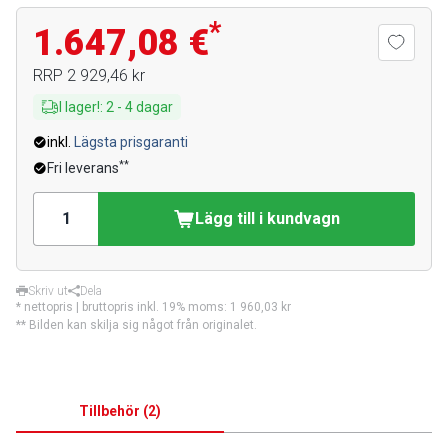
*
1.647,08 €
RRP
2 929,46 kr
I lager!
:
2
-
4
dagar
inkl.
Lägsta prisgaranti
**
Fri leverans
Lägg till i kundvagn
Skriv ut
Dela
* nettopris | bruttopris inkl. 19% moms:
1 960,03 kr
** Bilden kan skilja sig något från originalet.
Tillbehör
(
2
)