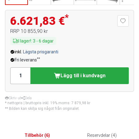
*
6.621,83 €
RRP
10 855,90 kr
I lager!
:
3
-
6
dagar
inkl.
Lägsta prisgaranti
**
Fri leverans
Lägg till i kundvagn
Skriv ut
Dela
* nettopris | bruttopris inkl. 19% moms:
7 879,98 kr
** Bilden kan skilja sig något från originalet.
Tillbehör
(
6
)
Reservdelar
(
4
)