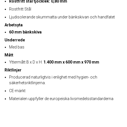
Rostfritt stål tjocklek: 0,80 mm
Rostfritt Stål
Ljudisolerande skummatta under bänkskivan och handfatet
Arbetsyta
60 mm bänkskiva
Underrede
Med bas
Mått
Yttermått B x D x H:
1.400 mm x 600 mm x 970 mm
Riktlinjer
Producerad naturligtvis i enlighet med hygien- och
säkerhetsriktlinjerna.
CE-märkt
Materialen uppfyller de europeiska livsmedelsstandarderna