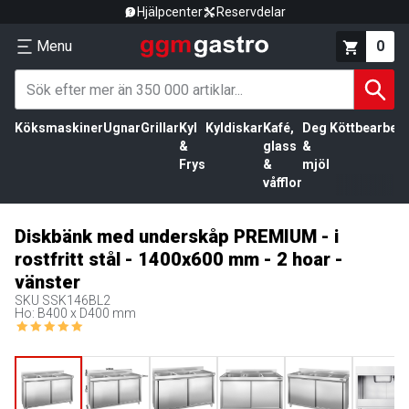
Hjälpcenter
Reservdelar
Menu
0
Köksmaskiner
Ugnar
Grillar
Kyl
Kyldiskar
Kafé,
Deg
Köttbearbetn
&
glass
&
Frys
&
mjöl
våfflor
Diskbänk med underskåp PREMIUM - i
rostfritt stål - 1400x600 mm - 2 hoar -
vänster
SKU
SSK146BL2
Ho: B400 x D400 mm