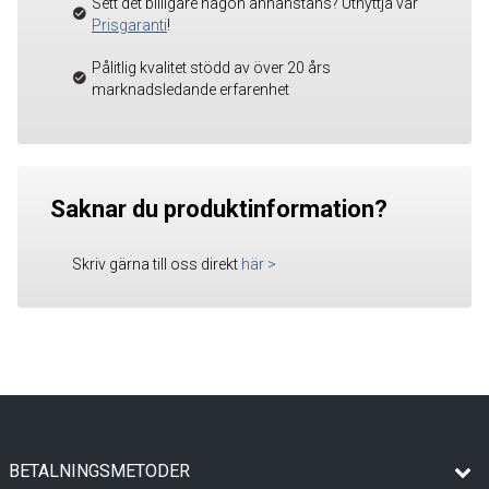
Sett det billigare någon annanstans? Utnyttja vår
Prisgaranti
!
Pålitlig kvalitet stödd av över 20 års
marknadsledande erfarenhet
Saknar du produktinformation?
Skriv gärna till oss direkt
här
>
BETALNINGSMETODER