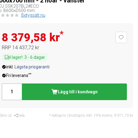
000x700 mm - 2 hoar - vänster
KU
SSK207BL2#ECO
o: B600×D500 mm
Betygsätt nu
*
8 379,58 kr
RRP
14 437,72 kr
I lager!
:
3
-
6
dagar
inkl.
Lägsta prisgaranti
**
Fri leverans
Lägg till i kundvagn
Skriv ut
Dela
* nettopris | bruttopris inkl. 19% moms:
9 971,70 kr