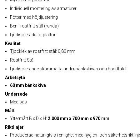
Individuell montering av armaturer
Fötter med höjdjustering
Ben i rostfritt stål (runda)
Ljudisolerade fotplattor
Kvalitet
Tjocklek av rostfritt stål: 0,80 mm
Rostfritt Stål
Ljudisolerande skummatta under bänkskivan och handfatet
Arbetsyta
60 mm bänkskiva
Underrede
Med bas
Mått
Yttermått B x D x H:
2.000 mm x 700 mm x 970 mm
Riktlinjer
Producerad naturligtvis i enlighet med hygien- och säkerhetsriktlinj