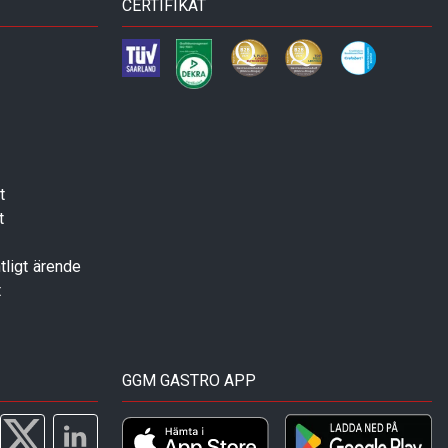
CERTIFIKAT
t
t
tligt ärende
t
GGM GASTRO APP