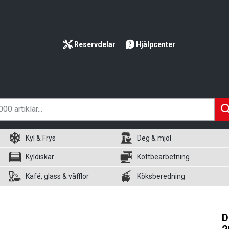
Reservdelar
Hjälpcenter
Kyl & Frys
Deg & mjöl
Kyldiskar
Köttbearbetning
Kafé, glass & våfflor
Köksberedning
D