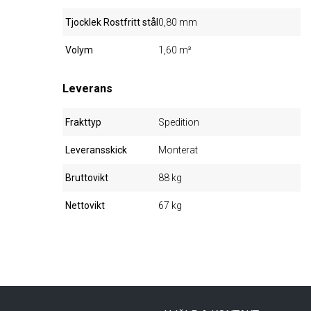
Tjocklek Rostfritt stål
0,80 mm
Volym
1,60 m³
Leverans
Frakttyp
Spedition
Leveransskick
Monterat
Bruttovikt
88 kg
Nettovikt
67 kg