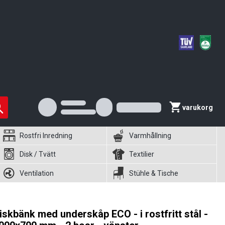
varukorg
Rostfri Inredning
Varmhållning
Disk / Tvätt
Textilier
Ventilation
Stühle & Tische
iskbänk med underskåp ECO - i rostfritt stål -