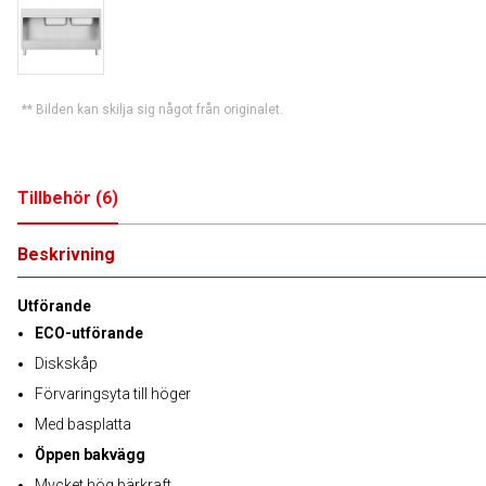
** Bilden kan skilja sig något från originalet.
Tillbehör
(
6
)
Beskrivning
Utförande
ECO-utförande
Diskskåp
Förvaringsyta till höger
Med basplatta
Öppen bakvägg
Mycket hög bärkraft