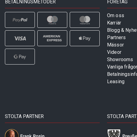
BETALNINGSMETODER
FÖRETAG
Om oss
Karriär
Blogg & Nyhe
Partners
Mässor
Videor
Showrooms
Vanliga frågo
Betalningsinf
Leasing
STOLTA PARTNER
STOLTA PAR