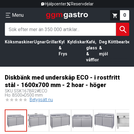
Hjälpcenter
Reservdelar
Menu
0
Köksmaskiner
Ugnar
Grillar
Kyl
Kyldiskar
Kafé,
Deg
Köttbearbetn
&
glass
&
Frys
&
mjöl
våfflor
Diskbänk med underskåp ECO - i rostfritt
stål - 1600x700 mm - 2 hoar - höger
SKU
SSK167BR2#ECO
Ho: B500×D500 mm
Betygsätt nu