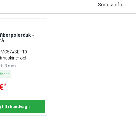
Sortera efter
fiberpolerduk -
rå
MC57#SET10
ttmaskiner och
x H 3 mm
dagar
*
€
 till i kundvagn