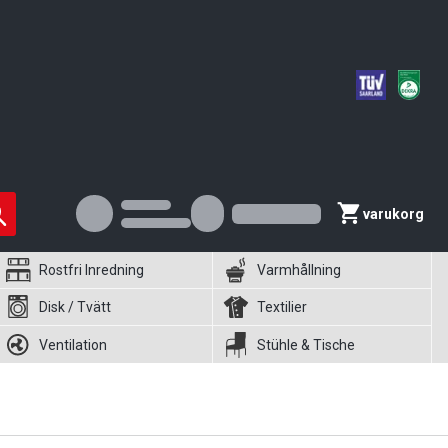
varukorg
Rostfri Inredning
Varmhållning
Disk / Tvätt
Textilier
Ventilation
Stühle & Tische