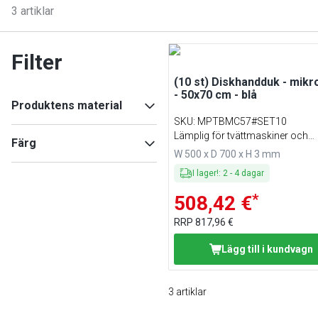
3
artiklar
Filter
(10 st) Diskhandduk - mikr
- 50x70 cm - blå
Produktens material
SKU
:
MPTBMC57#SET10
36416
(
3
)
Lämplig för tvättmaskiner och
Färg
36851
(
3
)
torktumlare
W 500 x D 700 x H 3 mm
Blå
(
1
)
I lager!
:
2
-
4
dagar
Grön
(
1
)
*
508,42 €
Grå
(
1
)
RRP
817,96 €
Lägg till i kundvagn
3
artiklar