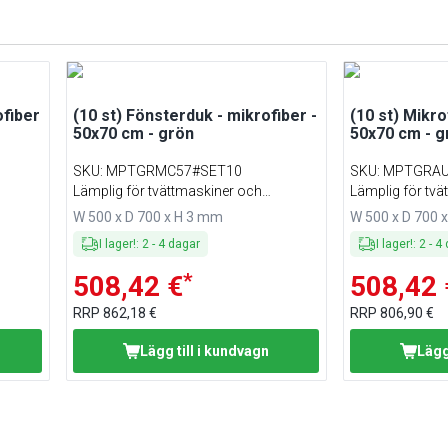
ofiber
(10 st) Fönsterduk - mikrofiber -
(10 st) Mikro
50x70 cm - grön
50x70 cm - g
SKU
:
MPTGRMC57#SET10
SKU
:
MPTGRAU
Lämplig för tvättmaskiner och
Lämplig för tvä
torktumlare
torktumlare
W 500 x D 700 x H 3 mm
W 500 x D 700 
I lager!
:
2
-
4
dagar
I lager!
:
2
-
4
*
508,42 €
508,42 
RRP
862,18 €
RRP
806,90 €
Lägg till i kundvagn
Lägg