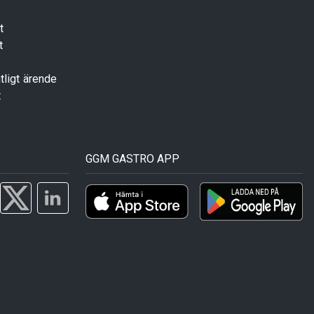
t
t
tligt ärende
t
GGM GASTRO APP