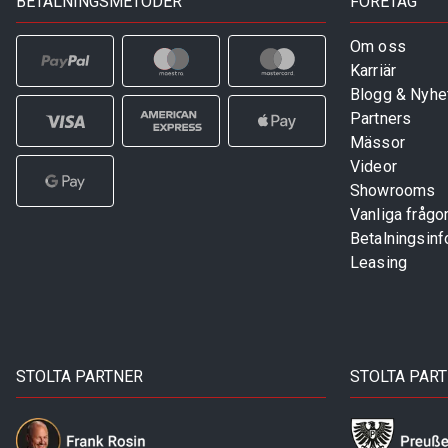
BETALNINGSMETODER
FÖRETAG
Om oss
Karriär
Blogg & Nyhe
Partners
Mässor
Videor
Showrooms
Vanliga frågo
Betalningsinf
Leasing
STOLTA PARTNER
STOLTA PAR