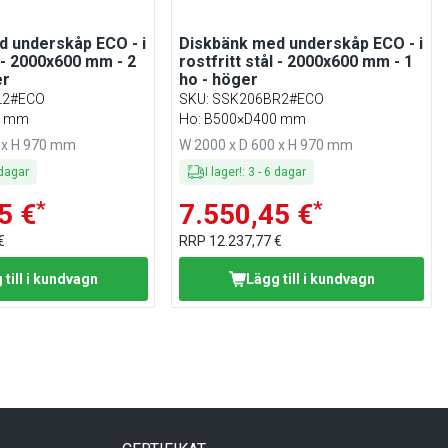
 underskåp ECO - i
Diskbänk med underskåp ECO - i
l - 2000x600 mm - 2
rostfritt stål - 2000x600 mm - 1
er
ho - höger
L2#ECO
SKU
:
SSK206BR2#ECO
0 mm
Ho: B500×D400 mm
 x H 970 mm
W 2000 x D 600 x H 970 mm
dagar
I lager!
:
3
-
6
dagar
*
*
5 €
7.550,45 €
€
RRP
12.237,77 €
 till i kundvagn
Lägg till i kundvagn