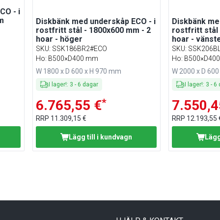
CO - i
mm
Diskbänk med underskåp ECO - i
Diskbänk med
rostfritt stål - 1800x600 mm - 2
rostfritt stå
hoar - höger
hoar - vänst
SKU
:
SSK186BR2#ECO
SKU
:
SSK206B
Ho: B500×D400 mm
Ho: B500×D40
W 1800 x D 600 x H 970 mm
W 2000 x D 600
I lager!
:
3
-
6
dagar
I lager!
:
3
-
6
*
6.765,55 €
7.550,4
RRP
11.309,15 €
RRP
12.193,55 
Lägg till i kundvagn
Lägg