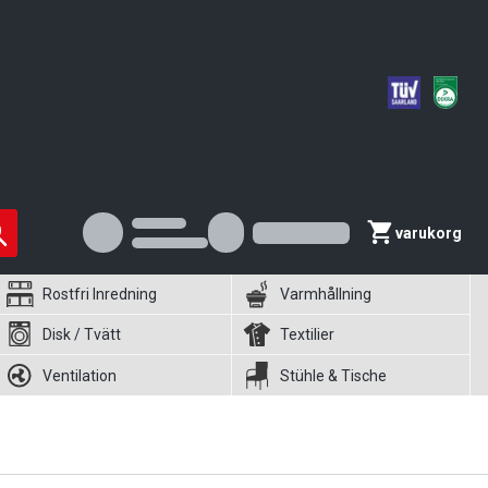
varukorg
Rostfri Inredning
Varmhållning
Disk / Tvätt
Textilier
Ventilation
Stühle & Tische