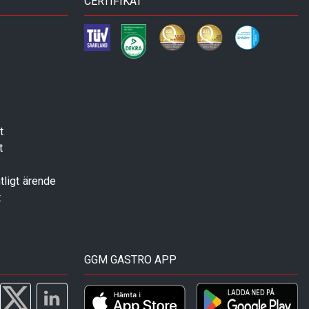
CERTIFIKAT
t
t
tligt ärende
t
GGM GASTRO APP