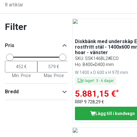
8
artiklar
Filter
Diskbänk med underskåp E
Pris
rostfritt stål - 1400x600 m
hoar - vänster
SKU
:
SSK146BL2#ECO
Ho: B400×D400 mm
W 1400 x D 600 x H 970 mm
Min. Price
Max. Price
I lager!
:
3
-
6
dagar
*
Bredd
5.881,15 €
RRP
9.728,29 €
Lägg till i kundvagn
Min
Max