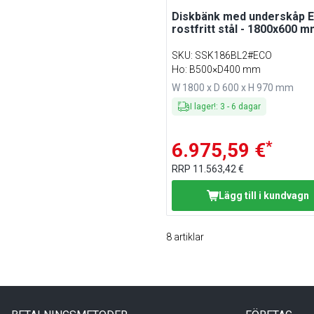
Diskbänk med underskåp E
rostfritt stål - 1800x600 
SKU
:
SSK186BL2#ECO
Ho: B500×D400 mm
W 1800 x D 600 x H 970 mm
I lager!
:
3
-
6
dagar
*
6.975,59 €
RRP
11.563,42 €
Lägg till i kundvagn
8
artiklar