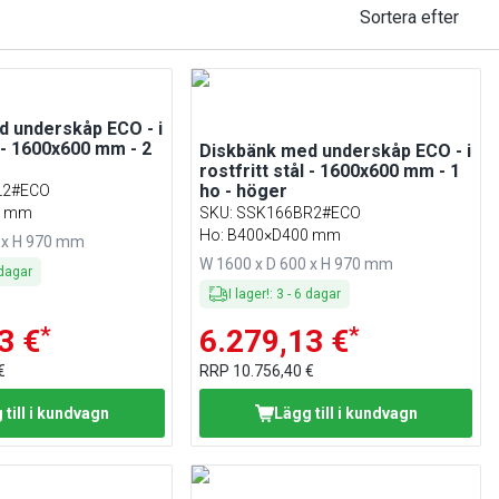
Sortera efter
 underskåp ECO - i
l - 1600x600 mm - 2
Diskbänk med underskåp ECO - i
rostfritt stål - 1600x600 mm - 1
ho - höger
L2#ECO
0 mm
SKU
:
SSK166BR2#ECO
Ho: B400×D400 mm
 x H 970 mm
W 1600 x D 600 x H 970 mm
dagar
I lager!
:
3
-
6
dagar
*
*
3 €
6.279,13 €
€
RRP
10.756,40 €
 till i kundvagn
Lägg till i kundvagn