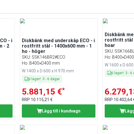
Diskbänk med
rostfritt stå
CO - i
Diskbänk med underskåp ECO - i
hoar
m - 2
rostfritt stål - 1400x600 mm - 1
ho - höger
SKU
:
SSK166B
SKU
:
SSK146BR2#ECO
Ho: B400×D40
Ho: B400×D400 mm
W 1600 x D 600
W 1400 x D 600 x H 970 mm
I lager!
:
3
-
6
I lager!
:
3
-
6
dagar
*
5.881,15 €
6.279,1
RRP
10.115,21 €
RRP
10.402,64 
Lägg till i kundvagn
Lägg